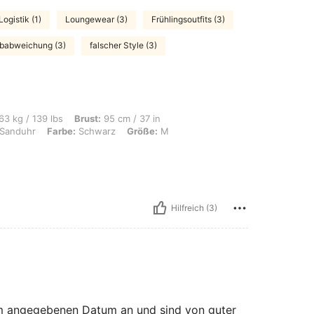
Logistik (1)
Loungewear (3)
Frühlingsoutfits (3)
rbabweichung (3)
falscher Style (3)
bs, Brust: 95 cm / 37 in, Taille: 74 cm / 29 in, Hüften: 107 cm / 42 in, Körperfor
63 kg / 139 lbs
Brust:
95 cm / 37 in
Sanduhr
Farbe:
Schwarz
Größe:
M
Hilfreich (3)
 am angegebenen Datum an und sind von guter