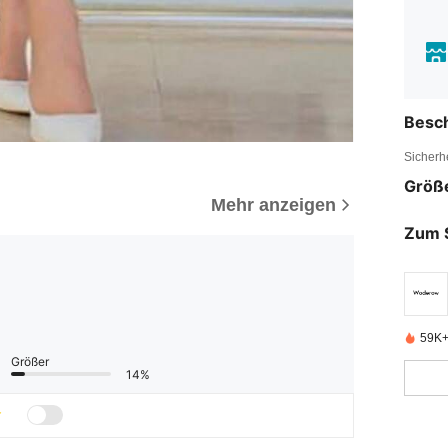
Besc
Sicherh
Größ
Mehr anzeigen
Zum 
59K+ 
Größer
14%