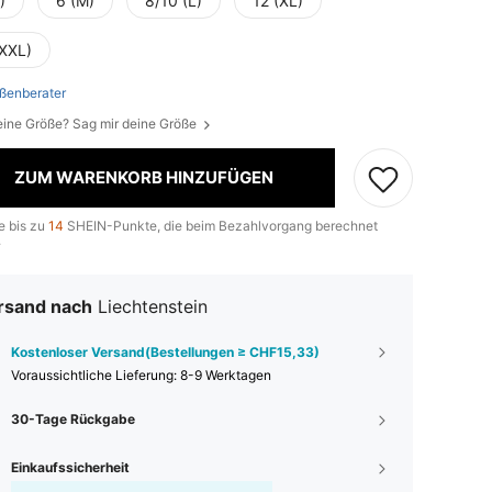
)
6 (M)
8/10 (L)
12 (XL)
(XXL)
ßenberater
eine Größe? Sag mir deine Größe
ZUM WARENKORB HINZUFÜGEN
e bis zu
14
SHEIN-Punkte, die beim Bezahlvorgang berechnet
.
rsand nach
Liechtenstein
Kostenloser Versand(Bestellungen ≥ CHF15,33)
Voraussichtliche Lieferung:
8-9 Werktagen
30-Tage Rückgabe
Einkaufssicherheit