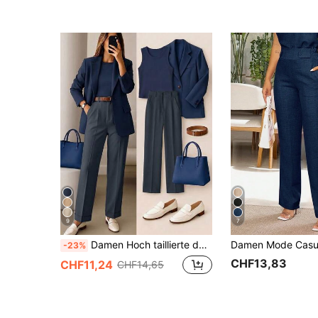
9
7
Damen Hoch taillierte dunkelblaue lange Hose, einfacher modischer Pendler Y2K Stil, bequeme schmale Passform vielseitig (Accessoires nicht enthalten)
-23%
CHF13,83
CHF11,24
CHF14,65