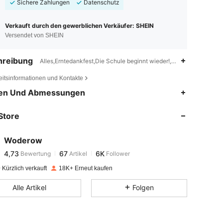
Sichere Zahlungen
Datenschutz
Verkauft durch den gewerblichen Verkäufer: SHEIN
Versendet von SHEIN
hreibung
Alles,Erntedankfest,Die Schule beginnt wieder!,Lehrertag,Frauen
eitsinformationen und Kontakte
4,73
67
6K
en Und Abmessungen
Store
4,73
67
6K
Woderow
4,73
67
6K
Bewertung
Artikel
Follower
e***5
bezahlt
Vor 1 Tag
Kürzlich verkauft
18K+ Erneut kaufen
4,73
67
6K
Alle Artikel
Folgen
4,73
67
6K