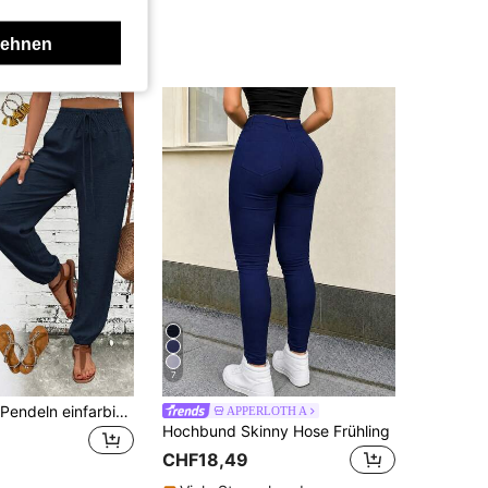
lehnen
7
Damen Mode Pendeln einfarbige Kunstleinen Taillenband Tasche lange Hose, lässige Mode Hose
APPERLOTH A
Hochbund Skinny Hose Frühling
CHF18,49