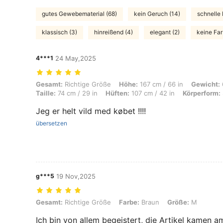
gutes Gewebematerial (68)
kein Geruch (14)
schnelle 
klassisch (3)
hinreißend (4)
elegant (2)
keine Fa
4***1
24 May,2025
Gesamt: Richtige Größe, Höhe: 167 cm / 66 in, Gewicht: 63 kg / 139 l
Gesamt:
Richtige Größe
Höhe:
167 cm / 66 in
Gewicht:
Taille:
74 cm / 29 in
Hüften:
107 cm / 42 in
Körperform:
Jeg er helt vild med købet !!!!
übersetzen
g***5
19 Nov,2025
Gesamt: Richtige Größe, Farbe: Braun, Größe: M
Gesamt:
Richtige Größe
Farbe:
Braun
Größe:
M
Ich bin von allem begeistert, die Artikel kamen