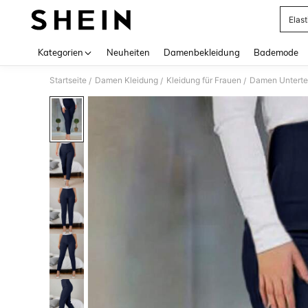
Elas
Use up 
Kategorien
Neuheiten
Damenbekleidung
Bademode
Startseite
Damen Kleidung
Kleidung für Frauen
Damen Unterte
/
/
/