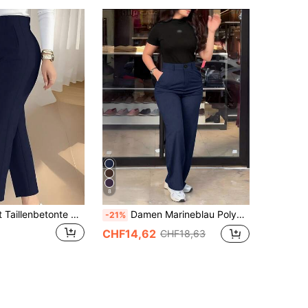
8
Damen Herbst Taillenbetonte Slim Fit Knöchellange Pendlerhose, Strickstoff, figurbetont, mit Reißverschluss und Taschen, mittlere Dehnbarkeit, perfekt für Herbst/Winter, Marineblau, Schulanfang, College-Stil
Damen Marineblau Polyester Elegante Gerade Bein Hose Mit Knopf Tasche Und Reißverschluss Details Lang, Nicht-Stretch Passform Für Einen Gast Look
-21%
CHF14,62
CHF18,63