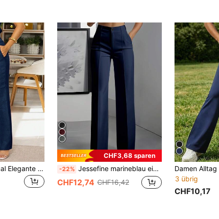
CHF3,68 sparen
Damen Mode Casual Elegante Hose mit schrägen Taschen und Knopfdetails, geeignet für Pendeln im Frühling
Jessefine marineblau einfarbige Reißverschluss-Knopf-Anzughose mit geradem Bein, elegant für den Arbeitsweg, Büromode, vielseitig für Frühling und Sommer
-22%
3 übrig
CHF12,74
CHF16,42
CHF10,17