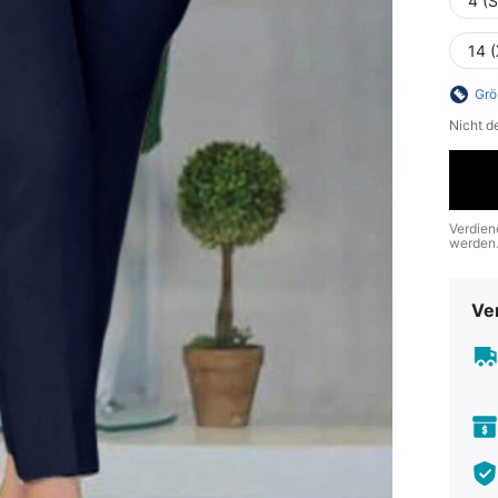
4 (S
14 
Grö
Nicht d
Verdien
werden
Ve