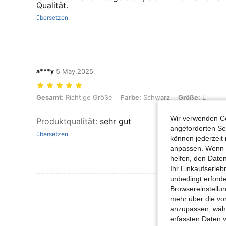
Qualität.
übersetzen
a***y
5 May,2025
Gesamt: Richtige Größe, Farbe: Schwarz, Größe: L
Gesamt:
Richtige Größe
Farbe:
Schwarz
Größe:
L
Wir verwenden Co
Produktqualität
:
sehr gut
angeforderten Ser
übersetzen
können jederzeit 
anpassen. Wenn Si
helfen, den Date
Ihr Einkaufserle
unbedingt erford
Mehr Bewertung
Browsereinstellun
mehr über die vo
anzupassen, wähle
erfassten Daten 