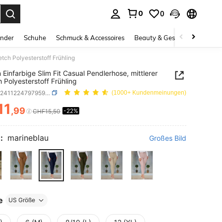
0
0
ess Enter to select.
inder
Schuhe
Schmuck & Accessoires
Beauty & Gesundheit
Gro
etch Polyesterstoff Frühling
Einfarbige Slim Fit Casual Pendlerhose, mittlerer
h Polyesterstoff Frühling
SKU: sz2411224797959385
(1000+ Kundenmeinungen)
11
,99
-22%
ICE AND AVAILABILITY
CHF15,50
:
marineblau
Großes Bild
e
US Größe