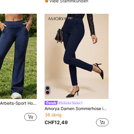
Viele Stammkunden
Damen Alltag Arbeits-Sport Hose mit hoher Taille, Bauchkontrolle, Po-Lifting, Yoga Hose mit Taschen
#Schicke Styles
Amorya Damen Sommerhose in Schwarz mit Metallketten-Dekor und Taschen
36 übrig
CHF12,49