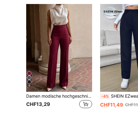
6
Damen modische hochgeschnittene ausgestellte Hosen, in mehreren Farben erhältlich
SHEIN EZwear Hose mit gera
-4%
CHF13,29
CHF11,49
CHF11