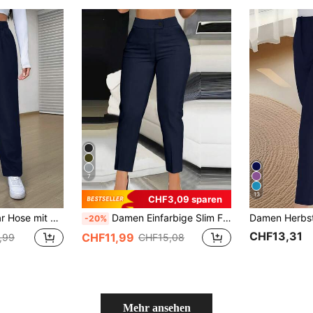
7
13
CHF3,09 sparen
dlinigen Beinen Falten
Damen Einfarbige Slim Fit Casual Arbeitshose Frühling
-20%
CHF13,31
CHF11,99
,99
CHF15,08
Mehr ansehen