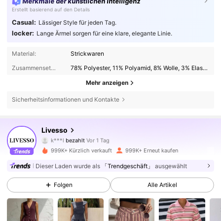
Merkmale der künstlichen Intelligenz
Erstellt basierend auf den Details
Casual:
Lässiger Style für jeden Tag.
locker:
Lange Ärmel sorgen für eine klare, elegante Linie.
Material:
Strickwaren
Zusammensetzung:
78% Polyester, 11% Polyamid, 8% Wolle, 3% Elasthan
Mehr anzeigen
Sicherheitsinformationen und Kontakte
799K Follower
4,79
Livesso
k***l
bezahlt
Vor 1 Tag
e***k
ist
Vor 4 Stunden
gefolgt
999K+ Kürzlich verkauft
999K+ Erneut kaufen
799K Follower
4,79
Dieser Laden wurde als
「Trendgeschäft」
ausgewählt
Folgen
Alle Artikel
799K Follower
4,79