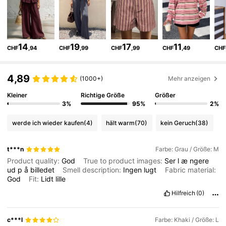
799K Follower
4,79
799K Follower
4,79
14
19
17
11
CHF
,94
CHF
,99
CHF
,99
CHF
,49
CHF
799K Follower
4,79
4,89
(1000+)
Mehr anzeigen
Kleiner
Richtige Größe
Größer
3%
95%
2%
799K Follower
4,79
werde ich wieder kaufen
(4)
hält warm
(70)
kein Geruch
(38)
799K Follower
4,79
t***n
Farbe: Grau / Größe: M
Product quality:
God
True to product images:
Ser
l
æ
ngere
ud
p
å
billedet
Smell description:
Ingen
lugt
Fabric material:
799K Follower
4,79
God
Fit:
Lidt
lille
Hilfreich
(0)
799K Follower
4,79
c***l
Farbe: Khaki / Größe: L