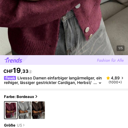
1/5
19
CHF
,33
Livesso Damen einfarbiger langärmeliger, ein
4,89
reihiger, lässiger gestrickter Cardigan, Herbst/
(1000+)
Winter
Farbe: Bordeaux
Größe
US