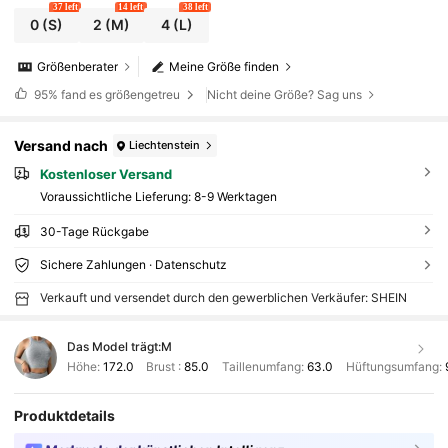
37 left
14 left
38 left
0
(S)
2
(M)
4
(L)
Größenberater
Meine Größe finden
95%
fand es größengetreu
Nicht deine Größe? Sag uns
Versand nach
Liechtenstein
Kostenloser Versand
Voraussichtliche Lieferung:
8-9 Werktagen
30-Tage Rückgabe
Sichere Zahlungen · Datenschutz
Verkauft und versendet durch den gewerblichen Verkäufer: SHEIN
Das Model trägt:
M
Höhe:
172.0
Brust :
85.0
Taillenumfang:
63.0
Hüftungsumfang:
Produktdetails