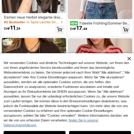
19
Damen neue Herbst elegante lässig
e Strick dünne Strickjacke, einfarbi
#2 Bestseller
in Taste Leichte Strickjacken für Damen
Tideelle Frühling/Sommer Beig
NEW
g Rundhals Langarm Einzelknopf, m
11
17
e Asymmetrisches Schulter Cut-Ou
CHF
,24
CHF
,49
odische minimalistische Pendler tra
t Schleife Slim Fit Gestricktes Lang
nsparente Strickjacke, Streetwear
arm Top, Sexy Süß & Würzig Vibe, F
ür Studentinnen, Pendlerinnen, Zierl
iche Mädchen, Dating, Treffen, Ausf
lüge, Alltagskleidung, Leichter Urla
ub, Elastische Rippen Taille Freigele
gte Schulter Vielseitiges Nischen G
estricktes Top
Wir verwenden Cookies und ähnliche Technologien auf unserer Website, um Ihnen den
von Ihnen angeforderten Service bereitzustellen und Ihnen das bestmögliche
Webseitenerlebnis zu bieten. Sie können jederzeit nach Ihrer Wahl "Alle ablehnen", "Alle
akzeptieren" oder Ihre Cookie-Einstellungen anpassen. Wenn Sie "Alle akzeptieren"
auswählen, werden wir alle optionalen Cookies setzen, die uns helfen, den
Datenverkehr zu analysieren, erweiterte Funktionen anzubieten und Inhalte und
Anzeigen an Ihr Einkaufserlebnis bei SHEIN anzupassen. Wenn Sie "Alle ablehnen"
auswählen, lassen Sie nur die unbedingt erforderlichen Cookies zu, die unsere Website
zum Laufen bringen. Sie können diese in den Browsereinstellungen deaktivieren, was
jedoch die Funktionalität der Website beeinträchtigen kann. Um mehr über die von uns
verwendeten Cookies zu erfahren und Ihre optionalen Cookie-Einstellungen
anzupassen, wählen Sie bitte "Cookies verwalten". Weitere Informationen darüber, wie
4
4
wir die von uns erfassten Daten verarbeiten,
finden Sie in unserer
Datenschutzerklärung.
Damen Retro gestreifter Cardigan, l
Just Masa
ässiger Alltagsstil, geeignet für Früh
36 übrig
Just Masa Damen Lässig Elegante