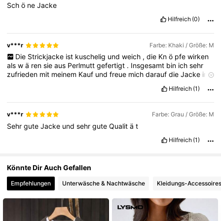
Sch
ö
ne
Jacke
799K Follower
4,79
Hilfreich
(0)
v***r
Farbe: Khaki / Größe: M
Die
Strickjacke
ist
kuschelig
und
weich
,
die
Kn
ö
pfe
wirken
als
w
ä
ren
sie
aus
Perlmutt
gefertigt
.
Insgesamt
bin
ich
sehr
zufrieden
mit
meinem
Kauf
und
freue
mich
darauf
die
Jacke
in
der
Kanzlei
anzuziehen
Hilfreich
(1)
v***r
Farbe: Grau / Größe: M
Sehr
gute
Jacke
und
sehr
gute
Qualit
ä
t
Hilfreich
(1)
Könnte Dir Auch Gefallen
Empfehlungen
Unterwäsche & Nachtwäsche
Kleidungs-Accessoire