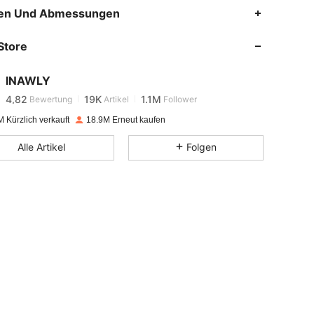
en Und Abmessungen
4,82
19K
1.1M
Store
4,82
19K
1.1M
INAWLY
4,82
19K
1.1M
Bewertung
Artikel
Follower
 Kürzlich verkauft
18.9M Erneut kaufen
4,82
19K
1.1M
Alle Artikel
Folgen
4,82
19K
1.1M
4,82
19K
1.1M
4,82
19K
1.1M
4,82
19K
1.1M