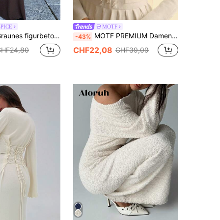
SPICE
MOTF
 Pulloverkleid mit Rundhalsausschnitt für Damen, Herbst/Winter
MOTF PREMIUM Damen Herbst Pulloverkleid mit Kunstperle Dekor, rundem Ausschnitt und plissiertem Langarm
-43%
CHF22,08
CHF24,80
CHF39,09