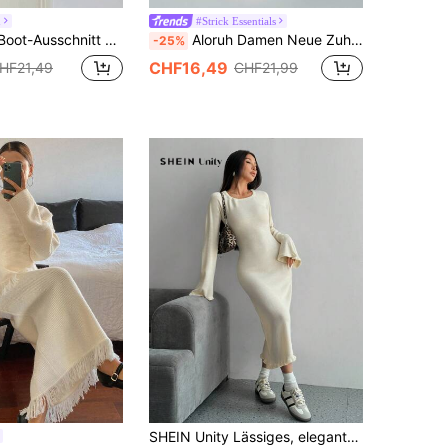
h
#Strick Essentials
g Taille Tailliertes A-Linien Aprikose Pulloverkleid, einfach & elegant für Frauen, Herbst/Winter
Aloruh Damen Neue Zuhause Lässig Daily Schräg Schulter Kragen Wort Linie Warm Slim Lang Arm Plüsch Gestrickter Weiß Pullover Kleid, Herbst/Winter
-25%
CHF16,49
HF21,49
CHF21,99
SHEIN Unity Lässiges, elegantes Alltags-Sweatkleid mit ausgestellten Ärmeln und geraffter Taille, Herbst/Winter