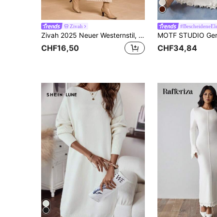
Zivah
#BescheideneEl
Zivah 2025 Neuer Westernstil, Nomadenstil, Geburtstagsfeier, Abschlussfeier, Alltagskleidung, Urlaub, Kreuzfahrten, Straßenmode, minimalistisches, einfaches, haferflockenfarbenes, langes, tailliertes, geripptes, rückenfreies Kleid mit Glockenärmeln, Herbst- und Winterkleidung für Damen
CHF16,50
CHF34,84