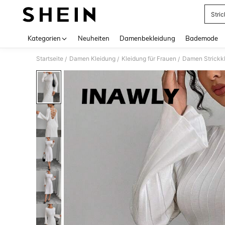
Stri
Use up 
Kategorien
Neuheiten
Damenbekleidung
Bademode
Startseite
Damen Kleidung
Kleidung für Frauen
Damen Strickk
/
/
/