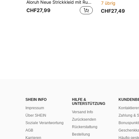
Aloruh Neue Strickkleid mit Rundhalsausschnitt, lang, warm und bequem für Freizeit
7 übrig
CHF27,99
CHF27,49
SHEIN INFO
HILFE &
KUNDENB
UNTERSTÜTZUNG
Impressum
Kontaktiere
Versand Info
Über SHEIN
Zahlung & S
Zurücksenden
Soziale Verantwortung
Bonuspunkt
Rückerstattung
AGB
Geschenkka
Bestellung
Karrieren
Häufig gest