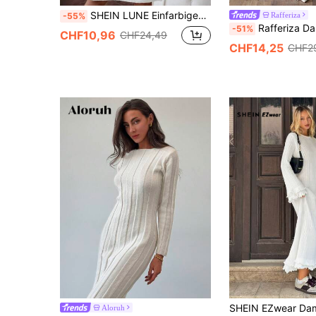
SHEIN LUNE Einfarbiges Pulloverkleid im Herbst/Winter, Drop-Shoulder
Rafferiza
-55%
Rafferiza Damen Lässig Rundhals Rüschen Saum Weite Ärmel F
-51%
CHF10,96
CHF24,49
CHF14,25
CHF2
Aloruh