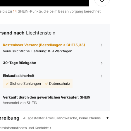
e bis zu
14
SHEIN-Punkte, die beim Bezahlvorgang berechnet
.
rsand nach
Liechtenstein
Kostenloser Versand(Bestellungen ≥ CHF15,33)
Voraussichtliche Lieferung:
8-9 Werktagen
30-Tage Rückgabe
Einkaufssicherheit
Sichere Zahlungen
Datenschutz
Verkauft durch den gewerblichen Verkäufer: SHEIN
Versendet von SHEIN
hreibung
Ausgestellter Ärmel,Handwäsche, keine chemische Reinigung,Rück
eitsinformationen und Kontakte