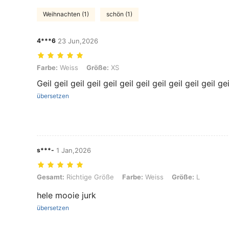
Weihnachten (1)
schön (1)
4***6
23 Jun,2026
Farbe: Weiss, Größe: XS
Farbe:
Weiss
Größe:
XS
Geil geil geil geil geil geil geil geil geil geil geil gei
übersetzen
s***-
1 Jan,2026
Gesamt: Richtige Größe, Farbe: Weiss, Größe: L
Gesamt:
Richtige Größe
Farbe:
Weiss
Größe:
L
hele mooie jurk
übersetzen