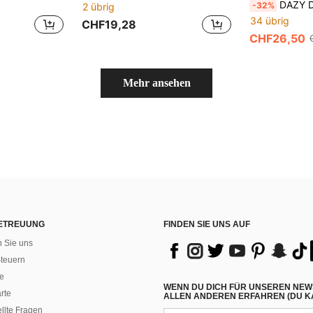
DAZY Damen elegantes Ein
-32%
2 übrig
34 übrig
CHF19,28
CHF26,50
Mehr ansehen
ETREUUNG
FINDEN SIE UNS AUF
n Sie uns
teuern
e
WENN DU DICH FÜR UNSEREN NEW
rte
ALLEN ANDEREN ERFAHREN (DU KA
ellte Fragen