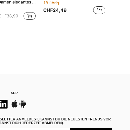
farbig Fransen-Strickpullover & Rock 2 Stücke Set, Herbst
18 übrig
CHF24,49
CHF38,99
APP
SLETTER ANMELDEST, KANNST DU DIE NEUESTEN TRENDS VOR
NNST DICH JEDERZEIT ABMELDEN).