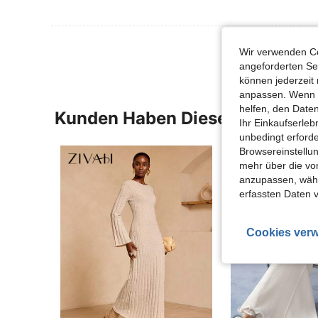
Wir verwenden Co
angeforderten Ser
können jederzeit 
anpassen. Wenn Si
helfen, den Date
Kunden Haben Diese Artikel A
Ihr Einkaufserle
unbedingt erford
Browsereinstellun
mehr über die vo
anzupassen, wähle
erfassten Daten 
Cookies verw