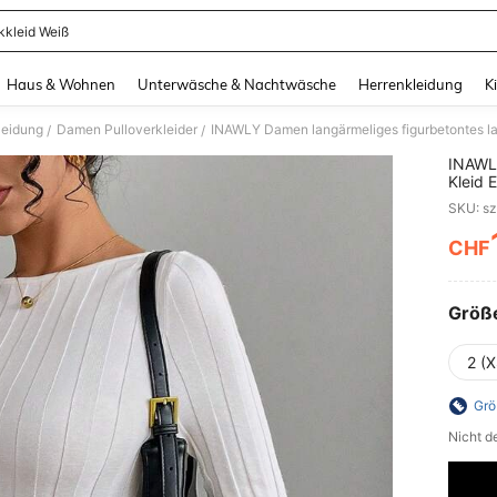
ckkleid Weiß
and down arrow keys to navigate search Zuletzt gesucht and Suche und Finde. Pr
Haus & Wohnen
Unterwäsche & Nachtwäsche
Herrenkleidung
K
leidung
Damen Pulloverkleider
INAWLY Damen langärmeliges figurbetontes lan
/
/
INAWLY
Kleid 
SKU: s
CHF
PR
Größ
2 (X
Grö
Nicht d