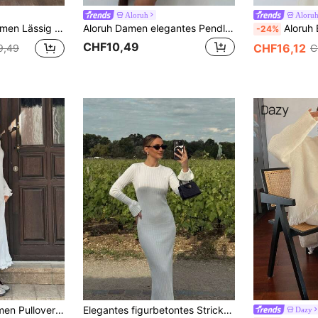
Aloruh
Aloru
igurbetontes Langarm Pulloverkleid für Herbst und Winter
Aloruh Damen elegantes Pendler-Minimalist-Beige-Strick-A-Linien-Kleid
Aloruh Boot-Ausschnitt Glockenärmel Tunnelzu
-24%
CHF10,49
CHF16,12
9,49
C
SHEIN EZwear Damen Pulloverkleid mit Rundhalsausschnitt, weiten Ärmeln und einfarbiger Optik, für Herbst/Winter
Elegantes figurbetontes Strickkleid in Unifarbe für den Arbeitsweg
Dazy