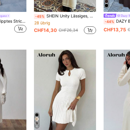
SHEIN Unity Lässiges, minimalistisches, einfarbiges rückenloses Maxikleid aus Strick
eganz
Dazy 
-45%
MOTF STUDIO Geripptes Strickkleid mit gerüschter Ärmelbahn und Glockenärmeln
DAZY Braunes figurbetontes
-44%
28 übrig
CHF13,75
CHF14,30
CHF26,34
30