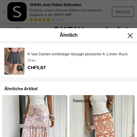
SHEIN-Jetzt Online Einkaufen
×
Entdecke weitere exklusive Rabatte und zusätzliche
HOLEN
Angebote in der SHEIN APP!
(4,717)
Ähnlich
K-Vae Damen einfarbiger lässiger plissierter A-Linien-Rock
Grau
CHF5,67
Ähnliche Artikel