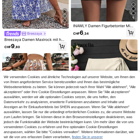
6
8
INAWLY Damen Figurbetonter Mini
Rock in Unifarbe
6
Breezaya
CHF
,34
6
Breezaya Damen Maxirock mit hoh
4
em Bund, Allover-Muster, Seitensc
SHEIN MOD
9
CHF
,80
hlitz, für Urlaub und Strand
SHEIN MOD Langer, Gepflegter Mid
LYSMO
irock In Einfarbiger Ausführung Für
8
LYSMO Damen Mode Lässig Knopf
CHF
,99
-22%
CHF11,58
Lässige Angelegenheiten
Dekor grau gestreifter plissierter A-
14
CHF
,49
Linien Rock
Wir verwenden Cookies und ähnliche Technologien auf unserer Website, um Ihnen den
von Ihnen angeforderten Service bereitzustellen und Ihnen das bestmögliche
Webseitenerlebnis zu bieten. Sie können jederzeit nach Ihrer Wahl "Alle ablehnen", "Alle
akzeptieren" oder Ihre Cookie-Einstellungen anpassen. Wenn Sie "Alle akzeptieren"
auswählen, werden wir alle optionalen Cookies setzen, die uns helfen, den
Datenverkehr zu analysieren, erweiterte Funktionen anzubieten und Inhalte und
Anzeigen an Ihr Einkaufserlebnis bei SHEIN anzupassen. Wenn Sie "Alle ablehnen"
auswählen, lassen Sie nur die unbedingt erforderlichen Cookies zu, die unsere Website
zum Laufen bringen. Sie können diese in den Browsereinstellungen deaktivieren, was
jedoch die Funktionalität der Website beeinträchtigen kann. Um mehr über die von uns
verwendeten Cookies zu erfahren und Ihre optionalen Cookie-Einstellungen
Franclia Damen Strand-/Urlaubsro
anzupassen, wählen Sie bitte "Cookies verwalten". Weitere Informationen darüber, wie
ck mit Muschelquasten-Patchwor
wir die von uns erfassten Daten verarbeiten,
finden Sie in unserer
9
CHF
,37