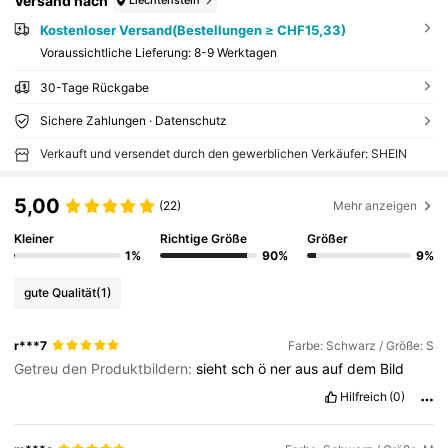
Versand nach
Liechtenstein
Kostenloser Versand(Bestellungen ≥ CHF15,33)
Voraussichtliche Lieferung:
8-9 Werktagen
30-Tage Rückgabe
Sichere Zahlungen · Datenschutz
Verkauft und versendet durch den gewerblichen Verkäufer: SHEIN
5,00
(22)
Mehr anzeigen
Kleiner
Richtige Größe
Größer
1%
90%
9%
gute Qualität
(1)
r***7
Farbe: Schwarz / Größe: S
Getreu den Produktbildern:
sieht
sch
ö
ner
aus
auf
dem
Bild
Hilfreich
(0)