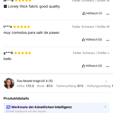
m***e
Farbe: Schwarz / Größe: M
Lovely
thick
fabric
good
quality
Hilfreich
(1)
t***a
Farbe: Schwarz / Größe: M
muy
comodos
para
salir
de
paseo
Hilfreich
(0)
g***0
Farbe: Schwarz / Größe: L
bello
Hilfreich
(0)
Das Model trägt:
US 4 (S)
Höhe:
170.0
Brust :
87.0
Taillenumfang:
67.0
Hüftungsumfang:
Produktdetails
Merkmale der künstlichen Intelligenz
Erstellt basierend auf den Details