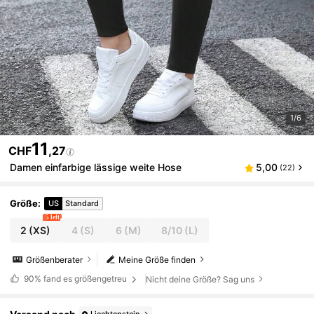
1/6
11
CHF
,27
Damen einfarbige lässige weite Hose
5,00
(22)
Größe
:
US
Standard
5 left
2
(XS)
4
(S)
6
(M)
8/10
(L)
Größenberater
Meine Größe finden
90%
fand es größengetreu
Nicht deine Größe? Sag uns