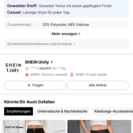
Gewebter Stoff:
Gewebte Textur mit einem gepflegten Finish.
Casual:
Lässiger Style für jeden Tag.
Zusammensetzung:
52% Polyester, 48% Viskose
Mehr anzeigen
Sicherheitsinformationen und Kontakte
SHEIN Unity
544K Follower
4,81
l***a
bezahlt
Vor 1 Tag
V***a
ist
Vor 30 Minuten
gefolgt
999K+ Kürzlich verkauft
999K+ Erneut kaufen
544K Follower
4,81
Folgen
Alle Artikel
Könnte Dir Auch Gefallen
544K Follower
4,81
Empfehlungen
Unterwäsche & Nachtwäsche
Kleidungs-Accessoire
544K Follower
4,81