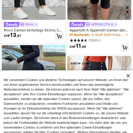
11
Rivivi
APPERLOTH A
Rivivi Damen einfarbige Skinny Car
Apperloth A Apperloth Damen dünn
13
go Hosen mit hoher Taille und Gürte
e 3/4 Hose, elegante schwarze Frei
#1 Bestseller
in Stoff Stoff-Freizeithose
CHF
,87
l
zeithose, elastischer Schlitzsaum,
(1000+)
Slim Fit Leggings, 3/4 Hose, Skinny
11
Hose, Knopf- & Reißverschluss-De
CHF
,99
sign, geeignet für Sommer/Herbst Fr
eizeitausflüge und Dates, vom Büro
bis zum Wochenende
Wir verwenden Cookies und ähnliche Technologien auf unserer Website, um Ihnen den
von Ihnen angeforderten Service bereitzustellen und Ihnen das bestmögliche
Webseitenerlebnis zu bieten. Sie können jederzeit nach Ihrer Wahl "Alle ablehnen", "Alle
akzeptieren" oder Ihre Cookie-Einstellungen anpassen. Wenn Sie "Alle akzeptieren"
auswählen, werden wir alle optionalen Cookies setzen, die uns helfen, den
Datenverkehr zu analysieren, erweiterte Funktionen anzubieten und Inhalte und
Anzeigen an Ihr Einkaufserlebnis bei SHEIN anzupassen. Wenn Sie "Alle ablehnen"
auswählen, lassen Sie nur die unbedingt erforderlichen Cookies zu, die unsere Website
zum Laufen bringen. Sie können diese in den Browsereinstellungen deaktivieren, was
jedoch die Funktionalität der Website beeinträchtigen kann. Um mehr über die von uns
verwendeten Cookies zu erfahren und Ihre optionalen Cookie-Einstellungen
anzupassen, wählen Sie bitte "Cookies verwalten". Weitere Informationen darüber, wie