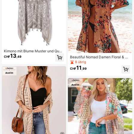
Kimono mit Blume Muster und Quas
13
tensaum, Sommer Urlaub Strand
CHF
,49
Beautiful Nomad Damen Floral & Bl
att Muster Strandkimono Urlaubsm
8 übrig
ode Sommer
11
CHF
,99