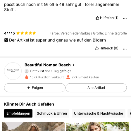
passt
auch
noch
mit
Gr
öß
e
48
sehr
gut
.
toller
angenehmer
Stoff
.
Hilfreich
(1)
4***5
Farbe: Verschiedenfarbig / Größe: Einheitsgröße
Der
Artikel
ist
super
und
genau
wie
auf
den
Bildern
Hilfreich
(0)
1K Follower
4,84
Beautiful Nomad Beach
G***x
ist
Vor 1 Tag
gefolgt
3***0
ist am Durchsuchen
1K Follower
4,84
15K+ Kürzlich verkauft
2K+ Erneut kaufen
Folgen
Alle Artikel
1K Follower
4,84
Könnte Dir Auch Gefallen
Empfehlungen
Schmuck & Uhren
Unterwäsche & Nachtwäsche
1K Follower
4,84