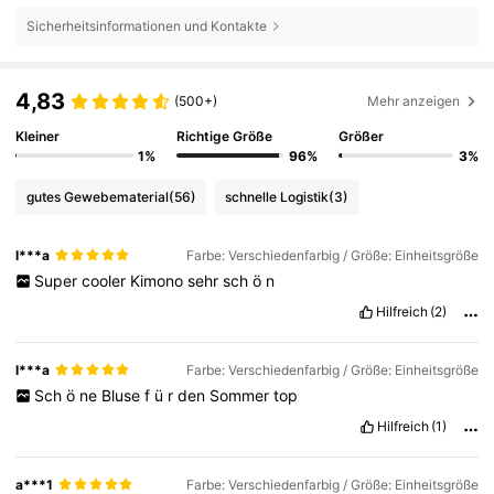
Sicherheitsinformationen und Kontakte
4,83
(500+)
Mehr anzeigen
Kleiner
Richtige Größe
Größer
1%
96%
3%
gutes Gewebematerial
(56)
schnelle Logistik
(3)
l***a
Farbe: Verschiedenfarbig / Größe: Einheitsgröße
Super
cooler
Kimono
sehr
sch
ö
n
Hilfreich
(2)
l***a
Farbe: Verschiedenfarbig / Größe: Einheitsgröße
Sch
ö
ne
Bluse
f
ü
r
den
Sommer
top
Hilfreich
(1)
a***1
Farbe: Verschiedenfarbig / Größe: Einheitsgröße