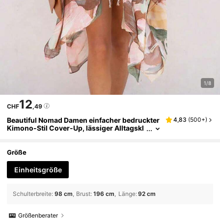
1/8
12
CHF
,49
Beautiful Nomad Damen einfacher bedruckter
4,83
(
500+
)
Kimono-Stil Cover-Up, lässiger Alltagskl
eidung Urlaub Strand Sommer
Größe
Einheitsgröße
Schulterbreite
:
98 cm
Brust
:
196 cm
Länge
:
92 cm
Größenberater