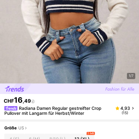
1/7
16
CHF
,49
Radiana Damen Regular gestreifter Crop
4,93
Pullover mit Langarm für Herbst/Winter
(15)
Größe
US
5 left
4
(S)
6
(M)
8/10
(L)
12
(XL)