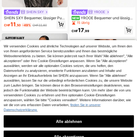
SHEIN SXY
YROOE
SHEIN SXY Bequemer, lässiger Pull
YROOE Bequemer und lässiger
NEW
over mit Knopfleiste vorne, ausgew
gestreifter Strick-Cardigan mit Run
15 übrig
11
CHF
,50
-49%
CHF22,60
aschenes und abgenutztes Design,
dhalsausschnitt, langen Ärmeln und
17
geeignet für Frühling und Herbst
einreihiger Knopfleiste für Damen,
CHF
,99
Herbst/Winter
Wir verwenden Cookies und ähnliche Technologien auf unserer Website, um Ihnen den
von Ihnen angeforderten Service bereitzustellen und Ihnen das bestmögliche
Webseitenerlebnis zu bieten. Sie können jederzeit nach Ihrer Wahl "Alle ablehnen", "Alle
akzeptieren" oder Ihre Cookie-Einstellungen anpassen. Wenn Sie "Alle akzeptieren"
auswählen, werden wir alle optionalen Cookies setzen, die uns helfen, den
Datenverkehr zu analysieren, erweiterte Funktionen anzubieten und Inhalte und
Anzeigen an Ihr Einkaufserlebnis bei SHEIN anzupassen. Wenn Sie "Alle ablehnen"
auswählen, lassen Sie nur die unbedingt erforderlichen Cookies zu, die unsere Website
zum Laufen bringen. Sie können diese in den Browsereinstellungen deaktivieren, was
jedoch die Funktionalität der Website beeinträchtigen kann. Um mehr über die von uns
verwendeten Cookies zu erfahren und Ihre optionalen Cookie-Einstellungen
anzupassen, wählen Sie bitte "Cookies verwalten". Weitere Informationen darüber, wie
wir die von uns erfassten Daten verarbeiten,
finden Sie in unserer
Datenschutzerklärung.
Alle ablehnen
9
SAYEHFBABY
SAYEHFBABY 2025 Neuer frühherb
#Paddock Prinzessin
stlicher lässiger Retro-College-Stil
Alle akzeptieren
Coolane Damen & Herren Paar im gl