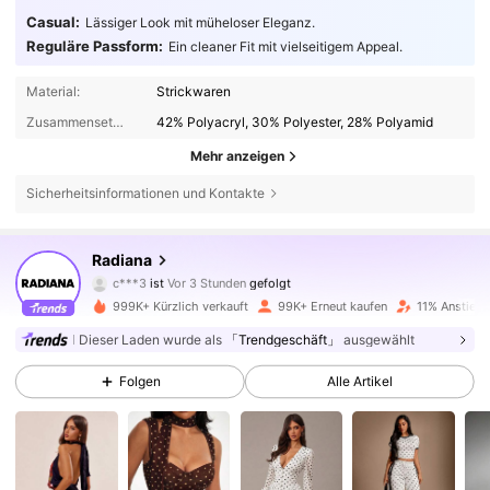
Casual:
Lässiger Look mit müheloser Eleganz.
Reguläre Passform:
Ein cleaner Fit mit vielseitigem Appeal.
Material:
Strickwaren
Zusammensetzung:
42% Polyacryl, 30% Polyester, 28% Polyamid
Mehr anzeigen
Sicherheitsinformationen und Kontakte
198K Follower
4,76
Radiana
c***3
ist
Vor 3 Stunden
gefolgt
e***c
ist am Durchsuchen
999K+ Kürzlich verkauft
99K+ Erneut kaufen
11% Anstieg 
198K Follower
4,76
Dieser Laden wurde als
「Trendgeschäft」
ausgewählt
Folgen
Alle Artikel
198K Follower
4,76
198K Follower
4,76