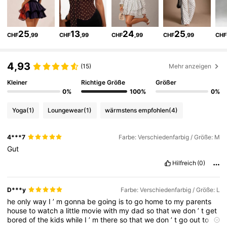
198K Follower
4,76
25
13
24
25
CHF
,99
CHF
,99
CHF
,99
CHF
,99
CHF
198K Follower
4,76
4,93
(15)
Mehr anzeigen
Kleiner
Richtige Größe
Größer
198K Follower
4,76
0%
100%
0%
Yoga
(1)
Loungewear
(1)
wärmstens empfohlen
(4)
198K Follower
4,76
4***7
Farbe: Verschiedenfarbig / Größe: M
Gut
198K Follower
4,76
Hilfreich
(0)
198K Follower
4,76
D***y
Farbe: Verschiedenfarbig / Größe: L
he
only
way
I
’
m
gonna
be
going
is
to
go
home
to
my
parents
house
to
watch
a
little
movie
with
my
dad
so
that
we
don
’
t
get
bored
of
the
kids
while
I
’
m
there
so
that
we
don
’
t
go
out
to
198K Follower
4,76