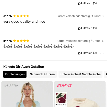
dinner
and
then
we
have
a
movie
with
the
boys
to
go
out
for
a
Hilfreich
(0)
few
drinks
with
the
c***5
Farbe: Verschiedenfarbig / Größe: S
very
good
quality
and
nice
Hilfreich
(0)
k***6
Farbe: Verschiedenfarbig / Größe: L
👍👍👍👍👍👍👍👍👍👍👍👍👍👍👍👍👍👍👍👍👍
Hilfreich
(0)
Könnte Dir Auch Gefallen
Empfehlungen
Schmuck & Uhren
Unterwäsche & Nachtwäsche