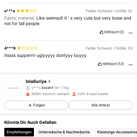
a***a
Farbe: Schwarz / Größe: XL
Fabric material:
Like
swimsuit
It
’
s
very
cute
but
very
loose
and
not
for
tall
people
Hilfreich
(2)
4***9
Farbe: Schwarz / Größe: XS
Itssss
supperrrr
uglyyyyy
dontyyy
buyyy
Hilfreich
(12)
IslaSuriya
19K Follower
4,47
y***s
bezahlt
Vor 1 Tag
t***a
ist
Vor 3 Stunden
gefolgt
999K+ Kürzlich verkauft
23K+ Erneut kaufen
19K Follower
4,47
Folgen
Alle Artikel
Könnte Dir Auch Gefallen
19K Follower
4,47
Empfehlungen
Unterwäsche & Nachtwäsche
Kleidungs-Accessoire