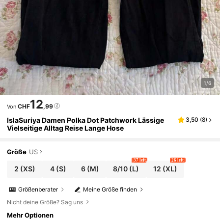
1/6
12
CHF
,99
Von
IslaSuriya Damen Polka Dot Patchwork Lässige
3,50
(
8
)
Vielseitige Alltag Reise Lange Hose
Größe
US
37 left
26 left
2
(XS)
4
(S)
6
(M)
8/10
(L)
12
(XL)
Größenberater
Meine Größe finden
Nicht deine Größe? Sag uns
Mehr Optionen