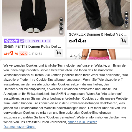
7
16
SCARLUX Sommer & Herbst Y2K D
amen Reine Schwarze Schlaghose,
14
SHEIN PETITE
CHF
,49
gefaltete niedrige Taille Lässig Lan
SHEIN PETITE Damen Polka Dot Pa
ge Hose, geeignet für Schulanfang
tchwork Lässig Vielseitig Alltag Rei
Street Style
9
CHF
,74
-22%
CHF12,64
se Schlaghose Lange Hose, Petite
Frauen
Wir verwenden Cookies und ähnliche Technologien auf unserer Website, um Ihnen den
von Ihnen angeforderten Service bereitzustellen und Ihnen das bestmögliche
Webseitenerlebnis zu bieten. Sie können jederzeit nach Ihrer Wahl "Alle ablehnen", "Alle
akzeptieren" oder Ihre Cookie-Einstellungen anpassen. Wenn Sie "Alle akzeptieren"
auswählen, werden wir alle optionalen Cookies setzen, die uns helfen, den
Datenverkehr zu analysieren, erweiterte Funktionen anzubieten und Inhalte und
Anzeigen an Ihr Einkaufserlebnis bei SHEIN anzupassen. Wenn Sie "Alle ablehnen"
auswählen, lassen Sie nur die unbedingt erforderlichen Cookies zu, die unsere Website
zum Laufen bringen. Sie können diese in den Browsereinstellungen deaktivieren, was
jedoch die Funktionalität der Website beeinträchtigen kann. Um mehr über die von uns
verwendeten Cookies zu erfahren und Ihre optionalen Cookie-Einstellungen
anzupassen, wählen Sie bitte "Cookies verwalten". Weitere Informationen darüber, wie
wir die von uns erfassten Daten verarbeiten,
finden Sie in unserer
Datenschutzerklärung.
7