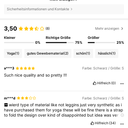
Sicherheitsinformationen und Kontakte
3,50
(8)
Mehr anzeigen
Kleiner
Richtige Größe
Größer
0%
75%
25%
Yoga
(1)
gutes Gewebematerial
(2)
schön
(1)
hässlich
(1)
a***3
Farbe: Schwarz / Größe: S
Such
nice
quality
and
so
pretty
!!!
Hilfreich
(0)
m***d
Farbe: Schwarz / Größe: S
wierd
type
of
material
like
not
leggins
just
very
synthetic
as
i
have
purchased
them
for
yoga
these
will
be
fine
there
is
a
strap
to
fold
the
design
over
kind
of
disappointed
but
idea
was
very
cute
!
Hilfreich
(34)
Fit:
strange
and
baggy
at
the
front