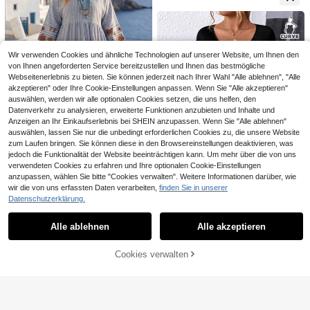
stlerische Graffiti Strick Trägerkleid
mit Kordelzug Saum, geeignet für
Musikfestivals, Ostern, Karneval, St
rand, Kreuzfahrt, Nachmittagstee
Wir verwenden Cookies und ähnliche Technologien auf unserer Website, um Ihnen den
von Ihnen angeforderten Service bereitzustellen und Ihnen das bestmögliche
Webseitenerlebnis zu bieten. Sie können jederzeit nach Ihrer Wahl "Alle ablehnen", "Alle
akzeptieren" oder Ihre Cookie-Einstellungen anpassen. Wenn Sie "Alle akzeptieren"
auswählen, werden wir alle optionalen Cookies setzen, die uns helfen, den
Datenverkehr zu analysieren, erweiterte Funktionen anzubieten und Inhalte und
Anzeigen an Ihr Einkaufserlebnis bei SHEIN anzupassen. Wenn Sie "Alle ablehnen"
auswählen, lassen Sie nur die unbedingt erforderlichen Cookies zu, die unsere Website
zum Laufen bringen. Sie können diese in den Browsereinstellungen deaktivieren, was
jedoch die Funktionalität der Website beeinträchtigen kann. Um mehr über die von uns
verwendeten Cookies zu erfahren und Ihre optionalen Cookie-Einstellungen
Ceyna
anzupassen, wählen Sie bitte "Cookies verwalten". Weitere Informationen darüber, wie
EMERY ROSE Elegantes Maxikleid i
n Große Größen für Damen mit Blu
wir die von uns erfassten Daten verarbeiten,
finden Sie in unserer
Ceyna Damenkleid in großen Größ
15 übrig
me Muster und Rüschenärmeln
17
en, französischer lässiger eleganter
Datenschutzerklärung.
9
CHF
,62
-24%
CHF23,49
Ähnliche vorrätige Artikel anzeigen
Alle ansehen
CHF
,50
-49%
CHF18,99
SHEIN CURVE+
Stil, gestreiftes Muster, V-Ausschnit
Elegantes Casual Sommerkleid mit
t, Langarm
SHEIN CURVE+ Große Größen Som
9
V-Ausschnitt, Taschen und Muster i
Alle ablehnen
Alle akzeptieren
Sorry, dieses Produkt ist ausverkauft.
23
mer Casual Urlaub Patchwork Blum
CHF
,74
CHF
,49
n Große Größen
en Spaltarm Kleid, Damen Casual L
anges Kleid, Damen Casual Langer
Cookies verwalten
AUSVERKAUFT
Rock, Sommer Kleid 2-Teiliges Set,
Frühling Damen Bekleidung