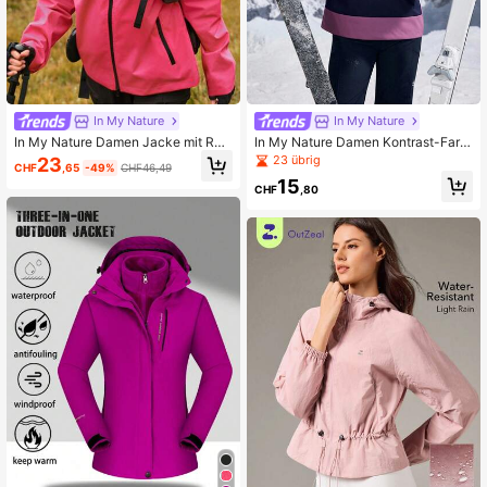
217K Follower
4,82
217K Follower
4,82
In My Nature
In My Nature
In My Nature Damen Jacke mit Rei
In My Nature Damen Kontrast-Farb
ßverschluss, wasserdicht, mit Kapu
block Kapuzen Outdoor Regenjack
23 übrig
23
CHF
,65
-49%
CHF46,49
ze, einfarbig, für den Outdoor-Gebr
e
15
auch, zum chinesischen Neujahrsfe
CHF
,80
st