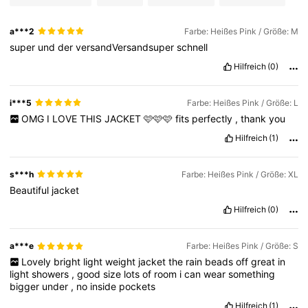
a***2
Farbe: Heißes Pink / Größe: M
super
und
der
versandVersandsuper
schnell
Hilfreich
(0)
i***5
Farbe: Heißes Pink / Größe: L
OMG
I
LOVE
THIS
JACKET
🩷🩷🩷
fits
perfectly
,
thank
you
Hilfreich
(1)
s***h
Farbe: Heißes Pink / Größe: XL
Beautiful
jacket
Hilfreich
(0)
a***e
Farbe: Heißes Pink / Größe: S
Lovely
bright
light
weight
jacket
the
rain
beads
off
great
in
light
showers
,
good
size
lots
of
room
i
can
wear
something
bigger
under
,
no
inside
pockets
Hilfreich
(1)