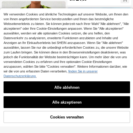
Reißverschluss-Taschendesign, Fle
ecejacke Sport
Wir verwenden Cookies und ähnliche Technologien auf unserer Website, um Ihnen den
von Ihnen angeforderten Service bereitzustellen und Ihnen das bestmögliche
Webseitenerlebnis zu bieten. Sie können jederzeit nach Ihrer Wahl "Alle ablehnen", "Alle
akzeptieren" oder Ihre Cookie-Einstellungen anpassen. Wenn Sie "Alle akzeptieren"
auswählen, werden wir alle optionalen Cookies setzen, die uns helfen, den
Datenverkehr zu analysieren, erweiterte Funktionen anzubieten und Inhalte und
Anzeigen an Ihr Einkaufserlebnis bei SHEIN anzupassen. Wenn Sie "Alle ablehnen"
auswählen, lassen Sie nur die unbedingt erforderlichen Cookies zu, die unsere Website
zum Laufen bringen. Sie können diese in den Browsereinstellungen deaktivieren, was
jedoch die Funktionalität der Website beeinträchtigen kann. Um mehr über die von uns
verwendeten Cookies zu erfahren und Ihre optionalen Cookie-Einstellungen
anzupassen, wählen Sie bitte "Cookies verwalten". Weitere Informationen darüber, wie
wir die von uns erfassten Daten verarbeiten,
finden Sie in unserer
Datenschutzerklärung.
Alle ablehnen
Damen Lässig Outdoor Jacke, viels
eitig und modisch, bequem und atm
13
In My Nature
CHF
,12
ungsaktiv, geeignet für Outdoor-Ak
Alle akzeptieren
In My Nature Damen Outdoor Wass
tivitäten, Spazierengehen und Allta
erdichte Jacke, geeignet für Campi
g Outfit im Frühling
32 übrig
ng, Wandern, Sport und städtische
17
Mobilität, Farbblockdesign
CHF
,07
-47%
CHF32,49
Cookies verwalten
ZUM WARENKORB HINZUFÜGEN