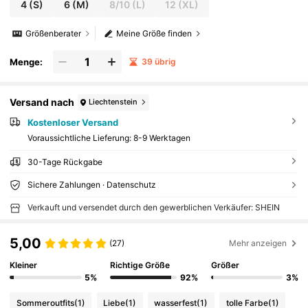
4
(S)
6
(M)
8/10
(L)
12
(XL)
Größenberater
Meine Größe finden
Menge:
39 übrig
Versand nach
Liechtenstein
Kostenloser Versand
Voraussichtliche Lieferung:
8-9 Werktagen
30-Tage Rückgabe
Sichere Zahlungen · Datenschutz
Verkauft und versendet durch den gewerblichen Verkäufer: SHEIN
5,00
(27)
Mehr anzeigen
Kleiner
Richtige Größe
Größer
5%
92%
3%
Sommeroutfits
(1)
Liebe
(1)
wasserfest
(1)
tolle Farbe
(1)