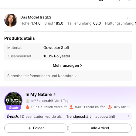
Das Model trägt:
S
Höhe:
174.0
Brust :
85.0
Taillenumfang:
63.0
Hüftungsumfang:
Produktdetails
Material:
Gewebter Stoff
Zusammensetzung:
100% Polyester
Mehr anzeigen
Sicherheitsinformationen und Kontakte
217K Follower
4,82
In My Nature
c***o
bezahlt
Vor 1 Tag
g***e
ist
Vor 4 Stunden
gefolgt
99K+ Kürzlich verkauft
94K+ Erneut kaufen
10% Anstieg d
217K Follower
4,82
Dieser Laden wurde als
「Trendgeschäft」
ausgewählt
Folgen
Alle Artikel
217K Follower
4,82