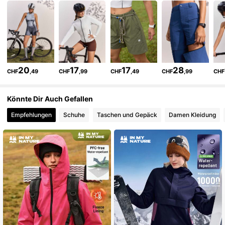
217K Follower
4,82
217K Follower
4,82
20
17
17
28
CHF
,49
CHF
,99
CHF
,49
CHF
,99
CHF
217K Follower
4,82
Könnte Dir Auch Gefallen
Empfehlungen
Schuhe
Taschen und Gepäck
Damen Kleidung
217K Follower
4,82
217K Follower
4,82
217K Follower
4,82