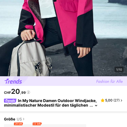
1/10
20
CHF
,99
In My Nature Damen Outdoor Windjacke,
5,00
(
27
)
minimalistischer Modestil für den täglichen
Lässig Gebrauch
Größe
US
28 left
11 left