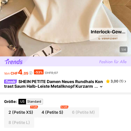
1/4
4
-53%
CHF8,67
CHF
,05
Von
SHEIN PETITE Damen Neues Rundhals Kon
3,00
(
1
)
trast Saum Halb-Leiste Metallknopf Kurzarm
Figurbetontes Kurzes Top,Petite Damen
Größe
:
US
Standard
9 left
6 left
2
(Petite XS)
4
(Petite S)
6
(Petite M)
8
(Petite L)