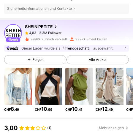
2.3M Follower
4,83
Sicherheitsinformationen und Kontakte
SHEIN PETITE
2.3M Follower
4,83
s***i
bezahlt
Vor 1 Tag
999K+ Kürzlich verkauft
999K+ Erneut kaufen
2.3M Follower
4,83
Dieser Laden wurde als
「Trendgeschäft」
ausgewählt
Folgen
Alle Artikel
2.3M Follower
4,83
2.3M Follower
4,83
2.3M Follower
4,83
8
10
10
12
CHF
,49
CHF
,99
CHF
,41
CHF
,49
CHF
3,00
2.3M Follower
4,83
(1)
Mehr anzeigen