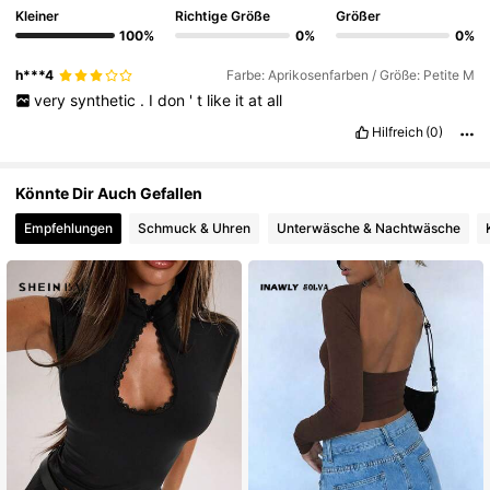
Kleiner
Richtige Größe
Größer
100%
0%
0%
2.3M Follower
4,83
h***4
Farbe: Aprikosenfarben / Größe: Petite M
very
synthetic
.
I
don
'
t
like
it
at
all
2.3M Follower
4,83
Hilfreich
(0)
Könnte Dir Auch Gefallen
2.3M Follower
4,83
Empfehlungen
Schmuck & Uhren
Unterwäsche & Nachtwäsche