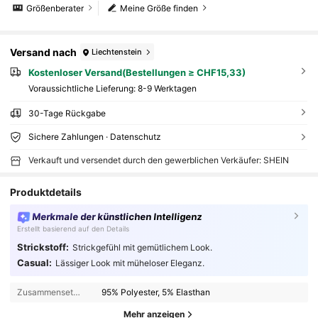
Größenberater
Meine Größe finden
Versand nach
Liechtenstein
Kostenloser Versand(Bestellungen ≥ CHF15,33)
Voraussichtliche Lieferung:
8-9 Werktagen
30-Tage Rückgabe
Sichere Zahlungen · Datenschutz
Verkauft und versendet durch den gewerblichen Verkäufer: SHEIN
Produktdetails
Merkmale der künstlichen Intelligenz
Erstellt basierend auf den Details
Strickstoff:
Strickgefühl mit gemütlichem Look.
Casual:
Lässiger Look mit müheloser Eleganz.
2.3M Follower
4,83
Zusammensetzung:
95% Polyester, 5% Elasthan
Mehr anzeigen