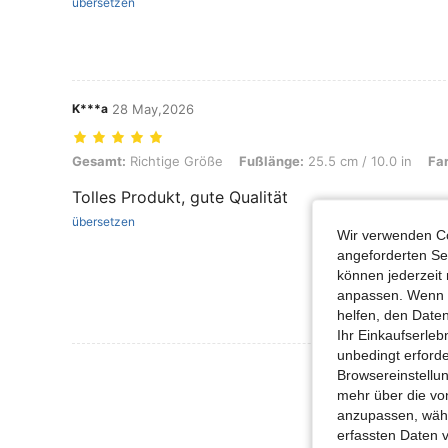
übersetzen
K***a
28 May,2026
Gesamt: Richtige Größe, Fußlänge: 25.5 cm / 10.0 in, Farbe: Schwa
Gesamt:
Richtige Größe
Fußlänge:
25.5 cm / 10.0 in
Fa
Tolles Produkt, gute Qualität
übersetzen
Wir verwenden Co
angeforderten Ser
können jederzeit 
anpassen. Wenn Si
helfen, den Date
Ihr Einkaufserle
unbedingt erford
Mehr Bewertung
Browsereinstellun
mehr über die vo
anzupassen, wähle
erfassten Daten 