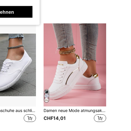
lehnen
Flache Damenschuhe aus schlichtem Canvas, atmungsaktive Anti-Rutsch-Schnürschuhe mit runder Spitze, klassische flache Damenschuhe aus Canvas, einfarbige, niedrige Freizeitschuhe mit Schnürung, bequeme Damenschuhe
Damen neue Mode atmungsaktive Lässig Schuhe, Plateau-Sohle vielseitig flach bequem weiche Sohle Sneaker, strapazierfähig, modische Laufschuhe, Walkingschuhe
CHF14,01