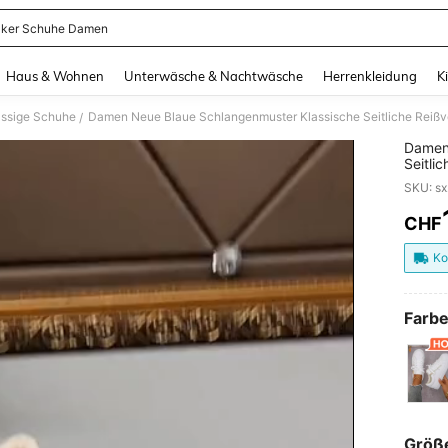
ker Schuhe Damen
and down arrow keys to navigate search Zuletzt gesucht and Suche und Finde. Pr
Haus & Wohnen
Unterwäsche & Nachtwäsche
Herrenkleidung
K
ssige Schuhe
/
Damen 
Seitli
Vielse
Höhenv
Gestre
CHF
PR
Street
Bequem
Ko
Farbe
Größ