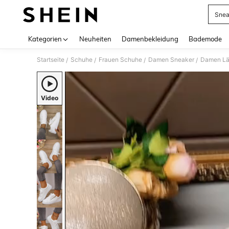
Snea
Use up 
Kategorien
Neuheiten
Damenbekleidung
Bademode
Startseite
Schuhe
Frauen Schuhe
Damen Sneaker
Damen Lä
/
/
/
/
Video