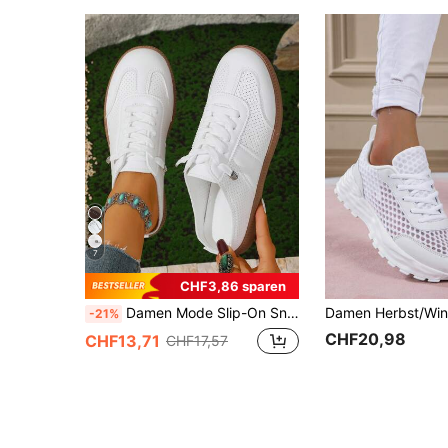
7
CHF3,86 sparen
Damen Mode Slip-On Sneaker, einfarbige Sport Schnürsenkel mit Metallösen, Casual Flache Loafer für den täglichen Gebrauch, Damen Sportschuhe
-21%
CHF20,98
CHF13,71
CHF17,57