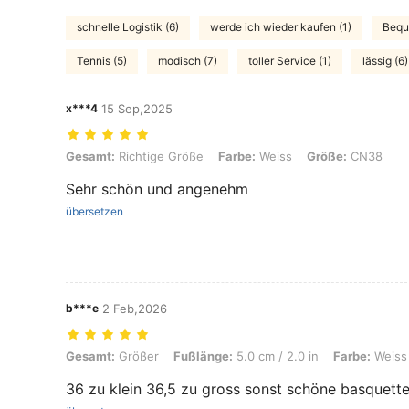
schnelle Logistik (6)
werde ich wieder kaufen (1)
Bequ
Tennis (5)
modisch (7)
toller Service (1)
lässig (6)
x***4
15 Sep,2025
Gesamt: Richtige Größe, Farbe: Weiss, Größe: CN38
Gesamt:
Richtige Größe
Farbe:
Weiss
Größe:
CN38
Sehr schön und angenehm
übersetzen
b***e
2 Feb,2026
Gesamt: Größer, Fußlänge: 5.0 cm / 2.0 in, Farbe: Weiss, Größe: CN
Gesamt:
Größer
Fußlänge:
5.0 cm / 2.0 in
Farbe:
Weiss
36 zu klein 36,5 zu gross sonst schöne basquette