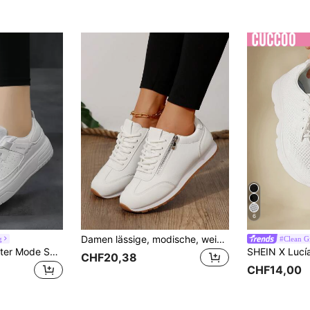
6
Damen lässige, modische, weiche, bequeme, leichtgewichtige, vielseitige Athletikschuhe
g
#Clean Gi
Damen Herbst/Winter Mode Segeltuchschuhe, einfache weiße Lässig Sneaker mit niedriger Spitze, vielseitig und leicht
CHF20,38
CHF14,00