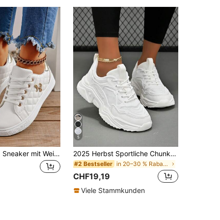
5
Damen Lässig Sneaker mit Weichsohle, vielseitig einsetzbar für Frühling, Sommer, Herbst, leicht, modisch, geeignet für Studenten, minimalistisches Design
2025 Herbst Sportliche Chunky Sneaker für Damen, Sneaker mit Schnürung und Buchstabengrafik, vielseitige weiße Schuhe für Damen
in 20–30 % Rabatt Damen Sportschuhe
#2 Bestseller
CHF19,19
Viele Stammkunden