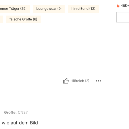
46K+ 
emer Träger (29)
Loungewear (9)
hinreißend (12)
falsche Größe (6)
Hilfreich (2)
37
Größe:
CN37
 wie auf dem Bild