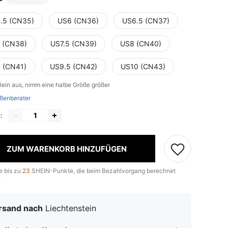
.5 (CN35)
US6 (CN36)
US6.5 (CN37)
 (CN38)
US7.5 (CN39)
US8 (CN40)
 (CN41)
US9.5 (CN42)
US10 (CN43)
klein aus, nimm eine halbe Größe größer
ßenberater
:
ZUM WARENKORB HINZUFÜGEN
e bis zu
23
SHEIN-Punkte, die beim Bezahlvorgang berechnet
.
rsand nach
Liechtenstein