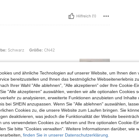
Hilfreich (1)
rz, Größe: CN42
rbe:
Schwarz
Größe:
CN42
okies und ähnliche Technologien auf unserer Website, um Ihnen den 
vice bereitzustellen und Ihnen das bestmögliche Webseitenerlebnis zu
nach Ihrer Wahl "Alle ablehnen", "Alle akzeptieren" oder Ihre Cookie-Ei
e "Alle akzeptieren" auswählen, werden wir alle optionalen Cookies s
nverkehr zu analysieren, erweiterte Funktionen anzubieten und Inhalte
Hilfreich (0)
bnis bei SHEIN anzupassen. Wenn Sie "Alle ablehnen" auswählen, lassen
erlichen Cookies zu, die unsere Website zum Laufen bringen. Sie könne
en Ansehen
gen deaktivieren, was jedoch die Funktionalität der Website beeinträc
n uns verwendeten Cookies zu erfahren und Ihre optionalen Cookie-Ei
n Sie bitte "Cookies verwalten". Weitere Informationen darüber, wie w
verarbeiten,
finden Sie in unserer Datenschutzerklärung.