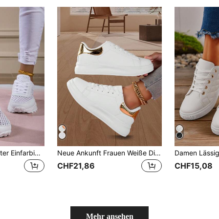
Damen Herbst/Winter Einfarbige Niedrig-Top Lässig Sportschuhe, bequem, atmungsaktiv und leicht, geeignet für Laufen und Training, Sneaker für Frauen
Neue Ankunft Frauen Weiße Dicke Sohlen Sneakers, Freizeit Atmungsaktive Sportschuhe Mit Bequemer Weicher Einlegesohle, Rutschfest, Geruchshemmend, Haltbar Auf Reisen
CHF21,86
CHF15,08
Mehr ansehen