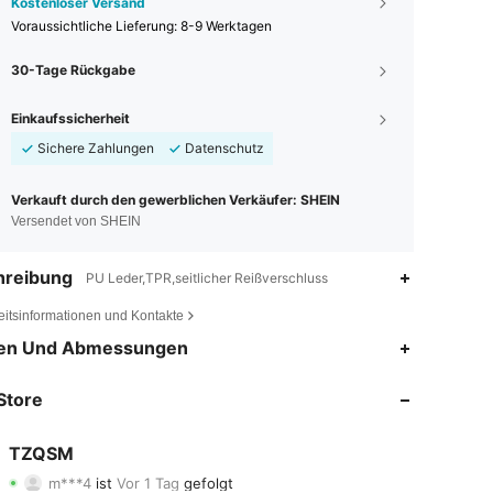
Kostenloser Versand
Voraussichtliche Lieferung:
8-9 Werktagen
30-Tage Rückgabe
Einkaufssicherheit
Sichere Zahlungen
Datenschutz
Verkauft durch den gewerblichen Verkäufer: SHEIN
Versendet von SHEIN
hreibung
PU Leder,TPR,seitlicher Reißverschluss
eitsinformationen und Kontakte
4,85
158
1.6K
en Und Abmessungen
4,85
158
1.6K
Store
4,85
158
1.6K
TZQSM
m***4
ist
Vor 1 Tag
gefolgt
4,85
158
1.6K
Bewertung
Artikel
Follower