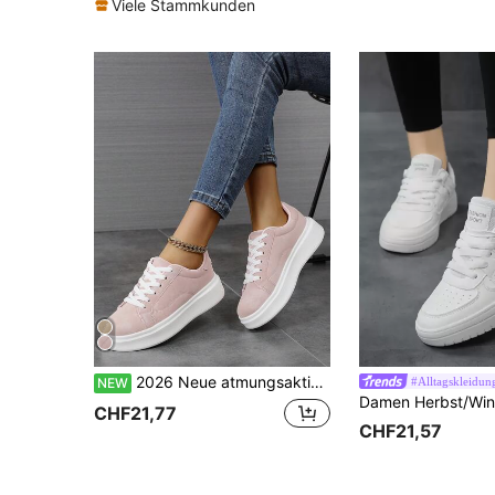
Viele Stammkunden
2026 Neue atmungsaktive Mode Damen Lässig Sneaker mit weicher Sohle, Damen Lässig Patchwork Multifunktions Plateau Schuhe, personalisierte Outdoor Mode Business Schnürschuhe für Paar, geeignet für alle Jahreszeiten
#Alltagskleidun
NEW
CHF21,77
CHF21,57