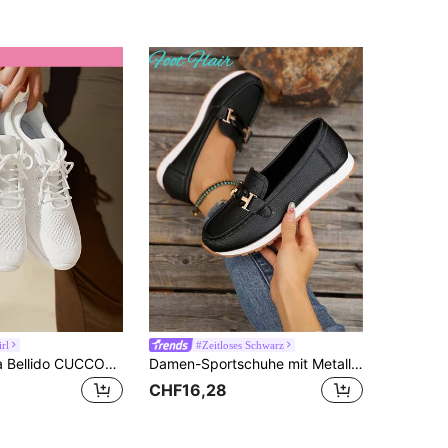
rl
#Zeitloses Schwarz
SHEIN X Lucía Bellido CUCCOO BASICS Modische Damensportschuhe für den Sommerurlaub, Sommerschlussverkauf Sportschuhe, Lässig Schuhe, Schulanfang Schuhe, Studentenschuhe, Weihnachten, Herbst, Neujahrsfeiertage
Damen-Sportschuhe mit Metallschnallen-Dekor, schwarze weiche Sohle, lässiger Alltagsstil
CHF16,28