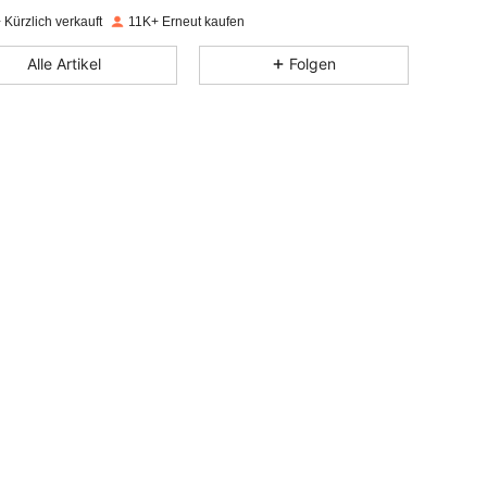
Kürzlich verkauft
11K+ Erneut kaufen
4,85
158
1.6K
Alle Artikel
Folgen
4,85
158
1.6K
4,85
158
1.6K
4,85
158
1.6K
4,85
158
1.6K
4,85
158
1.6K