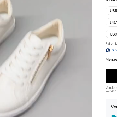
US5
US7
US9
Fallen 
Grö
Menge
Verdien
werden
Ve