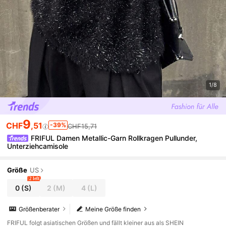
1/8
9
CHF
,51
-39%
CHF15,71
FRIFUL Damen Metallic-Garn Rollkragen Pullunder,
Unterziehcamisole
Größe
US
2 left
0
(S)
2
(M)
4
(L)
Größenberater
Meine Größe finden
FRIFUL folgt asiatischen Größen und fällt kleiner aus als SHEIN