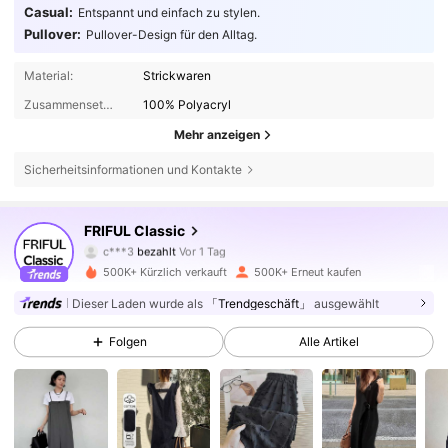
Casual:
Entspannt und einfach zu stylen.
Pullover:
Pullover-Design für den Alltag.
Material:
Strickwaren
Zusammensetzung:
100% Polyacryl
Mehr anzeigen
Sicherheitsinformationen und Kontakte
FRIFUL Classic
402K Follower
4,81
c***3
bezahlt
Vor 1 Tag
s***3
ist
Vor 4 Stunden
gefolgt
500K+ Kürzlich verkauft
500K+ Erneut kaufen
402K Follower
4,81
Dieser Laden wurde als
「Trendgeschäft」
ausgewählt
Folgen
Alle Artikel
402K Follower
4,81
402K Follower
4,81