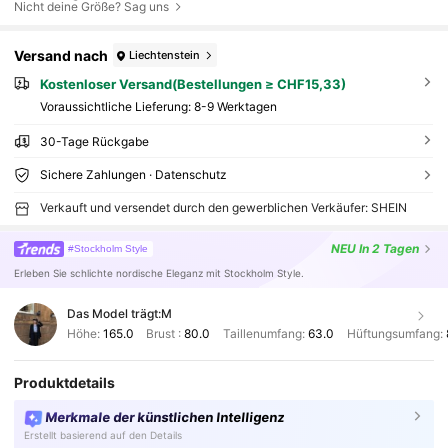
Nicht deine Größe? Sag uns
Versand nach
Liechtenstein
Kostenloser Versand(Bestellungen ≥ CHF15,33)
Voraussichtliche Lieferung:
8-9 Werktagen
30-Tage Rückgabe
Sichere Zahlungen · Datenschutz
Verkauft und versendet durch den gewerblichen Verkäufer: SHEIN
NEU
In 2 Tagen
#Stockholm Style
Erleben Sie schlichte nordische Eleganz mit Stockholm Style.
Das Model trägt:
M
Höhe:
165.0
Brust :
80.0
Taillenumfang:
63.0
Hüftungsumfang:
Produktdetails
Merkmale der künstlichen Intelligenz
Erstellt basierend auf den Details