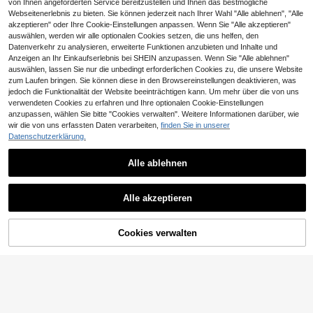
von Ihnen angeforderten Service bereitzustellen und Ihnen das bestmögliche
Webseitenerlebnis zu bieten. Sie können jederzeit nach Ihrer Wahl "Alle ablehnen", "Alle
akzeptieren" oder Ihre Cookie-Einstellungen anpassen. Wenn Sie "Alle akzeptieren"
auswählen, werden wir alle optionalen Cookies setzen, die uns helfen, den
Datenverkehr zu analysieren, erweiterte Funktionen anzubieten und Inhalte und
Anzeigen an Ihr Einkaufserlebnis bei SHEIN anzupassen. Wenn Sie "Alle ablehnen"
auswählen, lassen Sie nur die unbedingt erforderlichen Cookies zu, die unsere Website
zum Laufen bringen. Sie können diese in den Browsereinstellungen deaktivieren, was
jedoch die Funktionalität der Website beeinträchtigen kann. Um mehr über die von uns
verwendeten Cookies zu erfahren und Ihre optionalen Cookie-Einstellungen
anzupassen, wählen Sie bitte "Cookies verwalten". Weitere Informationen darüber, wie
wir die von uns erfassten Daten verarbeiten,
finden Sie in unserer
Datenschutzerklärung.
Alle ablehnen
12
CHF4,89 sparen
Einfarbiger lässiger Pullover für den
Senya Damen 3D Karotten Muster
Herbst
V-Ausschnitt Langarm Strick Cardig
16
Alle akzeptieren
17
CHF
,49
CHF
,24
-22%
CHF22,13
an, Babyblau romantischer Stil lässi
g locker Strickjacke für den täglich
en Gebrauch und Urlaub im Herbst
Cookies verwalten
ZUM WARENKORB HINZUFÜGEN