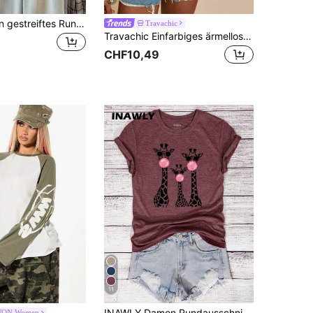
Muvela Damen gestreiftes Rundhals-Kurzarm-Casual-Vielseitiges T-Shirt, französischer Retro-Kaffeefarben gestreifter T-Shirt, schlankender und vielseitiger Rundhals-Kurzarm-Oberteil, Casual einfach weich und klebrig Basis Tee, Streifenshirt, Frühling, Sommer bescheiden, Sommerurlaub, Feiertag, Sommer, Frühling bis Sommer
Travachic
Travachic Einfarbiges ärmelloses Damen-Sommer-Tanktop mit quadratischem Ausschnitt, Muschelrand und lockerem Schnitt, Camisole
CHF10,49
11
INAWLY Damen Rundausschnitt T-Shirt mit Giraffen-Muster, 140g Reguläre Mode Lässig T-Shirts mit grafischem Gepardmuster für Damen
ON Women