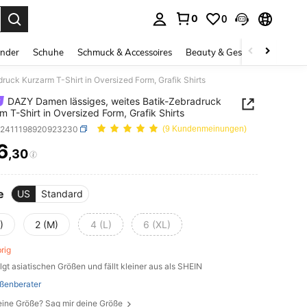
0
0
ess Enter to select.
inder
Schuhe
Schmuck & Accessoires
Beauty & Gesundheit
Gro
uck Kurzarm T-Shirt in Oversized Form, Grafik Shirts
DAZY Damen lässiges, weites Batik-Zebradruck
m T-Shirt in Oversized Form, Grafik Shirts
z2411198920923230
(9 Kundenmeinungen)
6
,30
ICE AND AVAILABILITY
e
US
Standard
)
2 (M)
4 (L)
6 (XL)
brig
lgt asiatischen Größen und fällt kleiner aus als SHEIN
ßenberater
eine Größe? Sag mir deine Größe