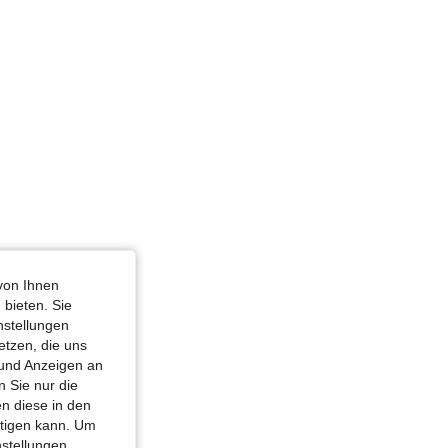
36 in, Farbe: Braun, Größe: L
von Ihnen
 bieten. Sie
nstellungen
etzen, die uns
 und Anzeigen an
 Sie nur die
n diese in den
htigen kann. Um
nstellungen