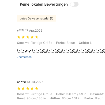
Keine lokalen Bewertungen
gutes Gewebematerial (1)
a***l
17 Apr,2025
Gesamt: Richtige Größe, Farbe: Braun, Größe: L
Gesamt:
Richtige Größe
Farbe:
Braun
Größe:
L
🥰🥰💕💕🥰🥰🥰🥰🥰🥰🥰🥰🥰🥰🥰🥰🥰🥰🥰🥰🥰🥰🥰
übersetzen
C***u
10 Jul,2025
Gesamt: Richtige Größe, Höhe: 150 cm / 59 in, Gewicht: 75 kg / 165 lb
Gesamt:
Richtige Größe
Höhe:
150 cm / 59 in
Gewicht:
Brust:
90 cm / 35 in
Hüften:
80 cm / 31 in
Farbe:
Braun