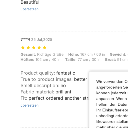
Beautiful
übersetzen
t***4
25 Jul,2025
Gesamt: Richtige Größe, Höhe: 167 cm / 66 in, Gewicht: 61 kg / 134 lb
Gesamt:
Richtige Größe
Höhe:
167 cm / 66 in
Gewicht:
Hüften:
102 cm / 40 in
Taille:
77 cm / 30 in
Brust:
91 cm 
Product quality
:
fantastic
True to product images
:
better
Wir verwenden Co
Smell description
:
no
angeforderten Ser
Fabric material
:
brilliant
können jederzeit 
Fit
:
perfect ordered another straight away whilst 
anpassen. Wenn Si
helfen, den Date
übersetzen
Ihr Einkaufserle
unbedingt erford
Browsereinstellun
mehr über die vo