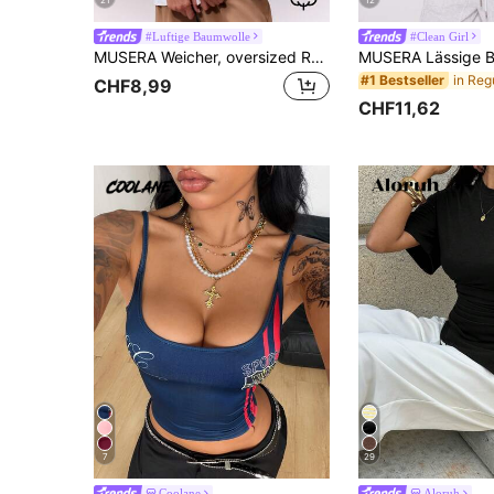
#Luftige Baumwolle
#Clean Girl
MUSERA Weicher, oversized Rundhalsausschnitt T-Shirt, lässige Kapselgarderobe, Everyday Oversized Tee, Flughafen, Rückkehr zur Schule, Frühling Sommer Urlaub
#1 Bestseller
CHF8,99
CHF11,62
7
29
Coolane
Aloruh