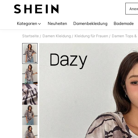
Anew
Use up 
Kategorien
Neuheiten
Damenbekleidung
Bademode
Startseite
Damen Kleidung
Kleidung für Frauen
Damen Tops & B
/
/
/