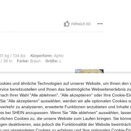
Hilfreich (0)
s, Körperform: Apfel, Hüften: 102 cm / 40 in, Taille: 77 cm / 30 in, Brust: 91 cm / 
61 kg / 134 lbs
Körperform:
Apfel
/ 36 in
Farbe:
Braun
Größe:
L
okies und ähnliche Technologien auf unserer Website, um Ihnen den 
vice bereitzustellen und Ihnen das bestmögliche Webseitenerlebnis zu
nach Ihrer Wahl "Alle ablehnen", "Alle akzeptieren" oder Ihre Cookie-Ei
on offer
e "Alle akzeptieren" auswählen, werden wir alle optionalen Cookies s
nverkehr zu analysieren, erweiterte Funktionen anzubieten und Inhalte
bnis bei SHEIN anzupassen. Wenn Sie "Alle ablehnen" auswählen, lassen
erlichen Cookies zu, die unsere Website zum Laufen bringen. Sie könne
Hilfreich (0)
gen deaktivieren, was jedoch die Funktionalität der Website beeinträc
n uns verwendeten Cookies zu erfahren und Ihre optionalen Cookie-Ei