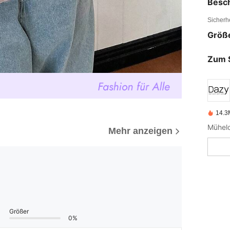
Besc
Sicherh
Größ
Zum 
14.3M
Mehr anzeigen
Größer
0%