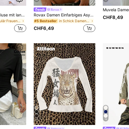
Rovax
MUSERA Lässige Bluse mit langen Ärmeln, Lässig Capsule Garderobe, Alltags Oversized Shirts, Elegant für Flughafen, Urlaub, Frühling Sommer
Rovax Damen Einfarbiges Asymmetrisches Schulter Lässig Alltags T-Shirt
CHF8,49
in Regulär Frauen T-Shirts
in Schick Damen-Tops, Blusen & T-Shirts
#5 Bestseller
CHF6,49
23
16
Attitoon
SUMW