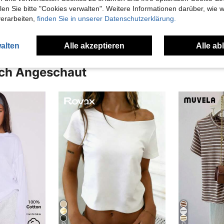
n Sie bitte "Cookies verwalten". Weitere Informationen darüber, wie w
en Ansehen
verarbeiten,
finden Sie in unserer Datenschutzerklärung.
alten
Alle akzeptieren
Alle ab
uch Angeschaut
30
17