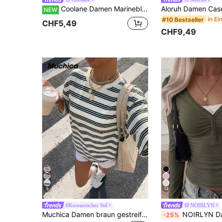
Coolane Damen Marineblau und Rot Y2K Streetwear Sommer Camisole, Sport Homecoming Game Day Lässig Nummer Muster Grafiken Kontrast Paspelierung Cami Top Nachtausgang
NEW
#10 Bestseller
CHF5,49
CHF9,49
9
14
#Koreanischer Stil
NOIRLYN
Muchica Damen braun gestreiftes Loose Fit Kurzarm T-Shirt, Neuer Sommereintrag
NOIRLYN Damen Y2K Herbst Lässig Sexy Einfarbiges Spitzen-Kontrast Figurb
-25%