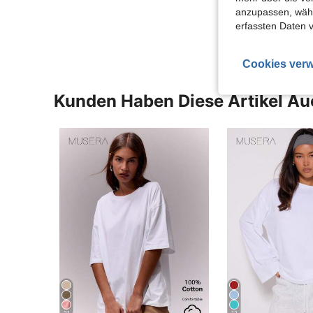
anzupassen, wähle
Mehr Bewertung
erfassten Daten 
Cookies verw
Kunden Haben Diese Artikel A
21
12