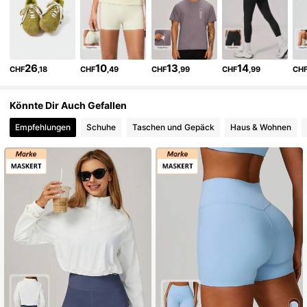
289K Follower
4,87
26
10
13
14
CHF
,18
CHF
,49
CHF
,99
CHF
,99
CH
289K Follower
4,87
Könnte Dir Auch Gefallen
289K Follower
4,87
Empfehlungen
Schuhe
Taschen und Gepäck
Haus & Wohnen
289K Follower
4,87
289K Follower
4,87
289K Follower
4,87
289K Follower
4,87