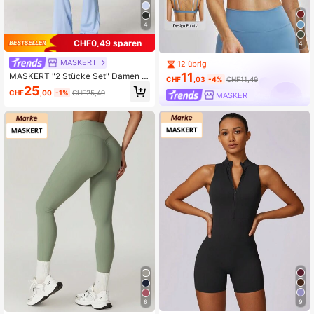
4
CHF0,49 sparen
4
MASKERT
12 übrig
11
MASKERT "2 Stücke Set" Damen Y
CHF
,03
-4%
CHF11,49
oga-Anzug Set Weste Schlaghose
25
CHF
,00
-1%
CHF25,49
MASKERT
Set Sportbekleidung hohe Dehnbar
keit Lauf- und Fitnessanzug 2 Stüc
ke Set lässig und bequem
9
6