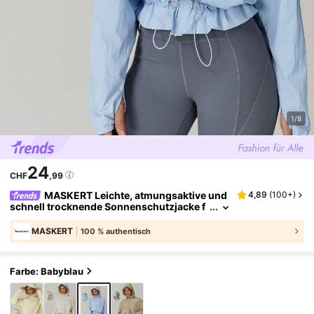
1/8
24
CHF
,99
MASKERT Leichte, atmungsaktive und
4,89
(
100+
)
schnell trocknende Sonnenschutzjacke f
ür Damen, kurze Jacke mit Taillenzug für
Frühlingssport
MASKERT
100 % authentisch
Farbe: Babyblau