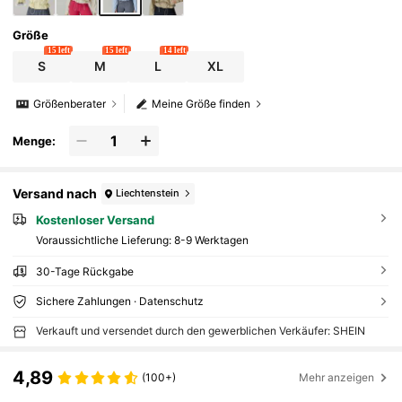
Größe
15 left
15 left
14 left
S
M
L
XL
Größenberater
Meine Größe finden
Menge:
Versand nach
Liechtenstein
Kostenloser Versand
Voraussichtliche Lieferung:
8-9 Werktagen
30-Tage Rückgabe
Sichere Zahlungen · Datenschutz
Verkauft und versendet durch den gewerblichen Verkäufer: SHEIN
4,89
(100+)
Mehr anzeigen