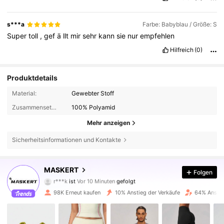
s***a
Farbe: Babyblau / Größe: S
Super
toll
,
gef
ä
llt
mir
sehr
kann
sie
nur
empfehlen
Hilfreich
(0)
Produktdetails
Material:
Gewebter Stoff
Zusammensetzung:
100% Polyamid
Mehr anzeigen
Sicherheitsinformationen und Kontakte
289K Follower
4,87
MASKERT
Folgen
r***k
ist
Vor 10 Minuten
gefolgt
p***5
ist am Durchsuchen
289K Follower
4,87
98K Erneut kaufen
10% Anstieg der Verkäufe
64% Anstie
289K Follower
4,87