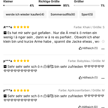
Kleiner
Richtige Größe
Größer
4%
95%
1%
werde ich wieder kaufen
(4)
Sommeroutfits
(6)
Sport
(5)
A***e
Farbe: Khaki / Größe: S
Es
hat
mir
sehr
gut
gefallen
.
Nur
die
Ä
rmel
k
ö
nnten
ein
wenig
l
ä
nger
sein
,
dann
w
ä
re
es
perfekt
.
Obwohl
ich
eher
klein
bin
und
kurze
Arme
habe
,
spannt
die
Jacke
etwas
,
wenn
ich
den
Rei
ß
verschluss
schlie
ß
e
und
meinen
Daumen
durch
Hilfreich
(1)
die
Ö
ffnung
im
Ä
rmel
stecke
.
Beim
n
ä
chsten
Mal
w
ü
rde
ich
eine
Nummer
gr
öß
er
und
in
Blau
bestellen
.
Klare
Empfehlung
!
p***a
Farbe: Babyblau / Größe: M
Sehr
sehr
sehr
sch
ö
n
🫠🤩🥰
bin
sehr
zufrieden
💜💜💜💜💜💜
💜💜💜💜💜💜💜💜💜💜
Hilfreich
(1)
p***a
Farbe: Aprikosenfarben / Größe: M
Sehr
sehr
sehr
sch
ö
n
🫠🤩🥰
bin
sehr
zufrieden
💜💜💜💜💜💜
💜💜💜💜💜💜💜💜💜💜
Hilfreich
(0)