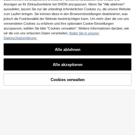
Anzeigen an Ihr Einkaufserlebnis bei SHEIN anzupassen. Wenn Sie "Alle ablehnen"
auswählen, lassen Sie nur die unbedingt erforderlichen Cookies zu, die unsere Website
zum Laufen bringen. Sie können diese in den Browsereinstellungen deaktivieren, was
jedoch die Funktionalität der Website beeinträchtigen kann. Um mehr über die von uns
verwendeten Cookies zu erfahren und Ihre optionalen Cookie-Einstellungen
anzupassen, wählen Sie bitte "Cookies verwalten". Weitere Informationen darüber, wie
wir die von uns erfassten Daten verarbeiten,
finden Sie in unserer
Datenschutzerklärung.
Alle ablehnen
Friful Sage
FRIFUL Damen Loose Fit Jumpsuit
Trelyra
Alle akzeptieren
mit weitem Kragen Loungewear Set
10 übrig
Trelyra Damen gestreifter geraffter l
9
ässiger Jumpsuit für den täglichen
17 übrig
CHF
,45
Gebrauch
13
CHF
,99
Cookies verwalten
ZUM WARENKORB HINZUFÜGEN