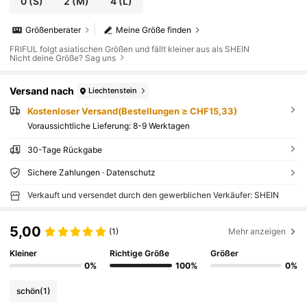
0
(S)
2
(M)
4
(L)
Größenberater
Meine Größe finden
FRIFUL folgt asiatischen Größen und fällt kleiner aus als SHEIN
Nicht deine Größe? Sag uns
Versand nach
Liechtenstein
Kostenloser Versand(Bestellungen ≥ CHF15,33)
Voraussichtliche Lieferung:
8-9 Werktagen
30-Tage Rückgabe
Sichere Zahlungen · Datenschutz
Verkauft und versendet durch den gewerblichen Verkäufer: SHEIN
5,00
(1)
Mehr anzeigen
Kleiner
Richtige Größe
Größer
0%
100%
0%
schön
(1)