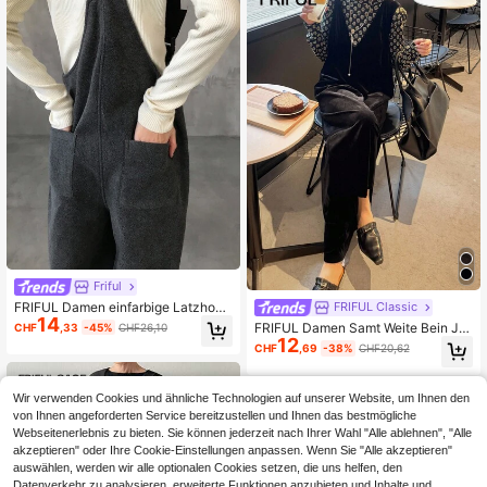
Friful
FRIFUL Damen einfarbige Latzhose
FRIFUL Classic
14
mit Reißverschluss vorne, locker sit
FRIFUL Damen Samt Weite Bein Ju
CHF
,33
-45%
CHF26,10
zender Lässig Jumpsuit, geeignet f
12
mpsuit, Lässiger City-Stil Jumpsuit,
CHF
,69
-38%
CHF20,62
ür Herbst Jumpsuit
Herbst Jumpsuit für Damen Lounge
wear Sets für Damen
Wir verwenden Cookies und ähnliche Technologien auf unserer Website, um Ihnen den
von Ihnen angeforderten Service bereitzustellen und Ihnen das bestmögliche
Webseitenerlebnis zu bieten. Sie können jederzeit nach Ihrer Wahl "Alle ablehnen", "Alle
akzeptieren" oder Ihre Cookie-Einstellungen anpassen. Wenn Sie "Alle akzeptieren"
auswählen, werden wir alle optionalen Cookies setzen, die uns helfen, den
Datenverkehr zu analysieren, erweiterte Funktionen anzubieten und Inhalte und