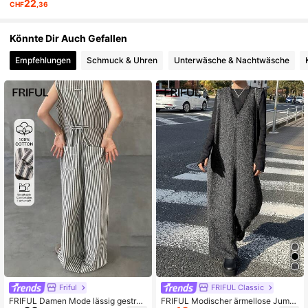
22
CHF
,36
619K Follower
4,82
Könnte Dir Auch Gefallen
619K Follower
4,82
Empfehlungen
Schmuck & Uhren
Unterwäsche & Nachtwäsche
619K Follower
4,82
619K Follower
4,82
Friful
FRIFUL Classic
FRIFUL Damen Mode lässig gestreif
FRIFUL Modischer ärmellose Jumps