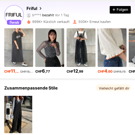
Friful
Folgen
619K Follower
4,82
b***1
bezahlt
Vor 1 Tag
m***1
ist
Vor 10 Minuten
gefolgt
999K+ Kürzlich verkauft
500K+ Erneut kaufen
619K Follower
4,82
619K Follower
4,82
619K Follower
4,82
11
6
12
4
CHF
,62
CHF
,77
CHF
,99
CHF
,60
CH
CHF15,49
CHF9,75
619K Follower
4,82
Zusammenpassende Stile
Vielleicht gefällt dir
619K Follower
4,82
619K Follower
4,82