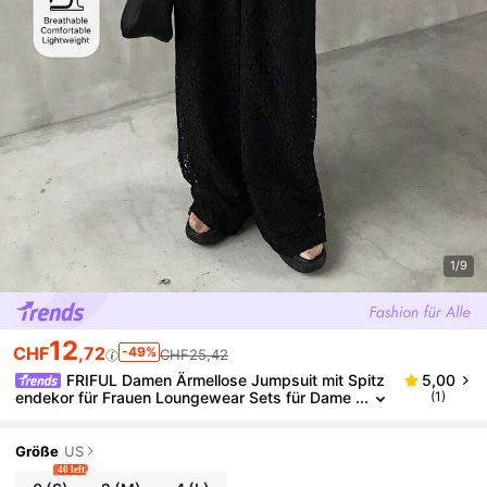
1/9
12
CHF
,72
-49%
CHF25,42
FRIFUL Damen Ärmellose Jumpsuit mit Spitz
5,00
endekor für Frauen Loungewear Sets für Dame
(1)
n im Sommer
Größe
US
40 left