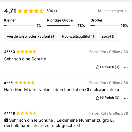
4,71
(500+)
Mehr anzeigen
Kleiner
Richtige Größe
Größer
7%
78%
15%
werde ich wieder kaufen
(3)
Hochzeitsoutfits
(4)
sexy
(1)
4***3
Farbe: Rot / Größe: US6
Sehr
sch
ö
ne
Schuhe
Hilfreich
(0)
a***i
Farbe: Rot / Größe: US6
Hallo
Herr
M
ü
ller
vielen
lieben
herzlichen
Gl
ü
ckwunsch
zu
Hilfreich
(0)
4***8
Farbe: Rot / Größe: US8
Sehr
sch
ö
n
le
Schuhe
.
Leider
eine
Nummer
zu
gro
ß,
deshalb
habe
ich
sie
zur
ü
ck
geschickt