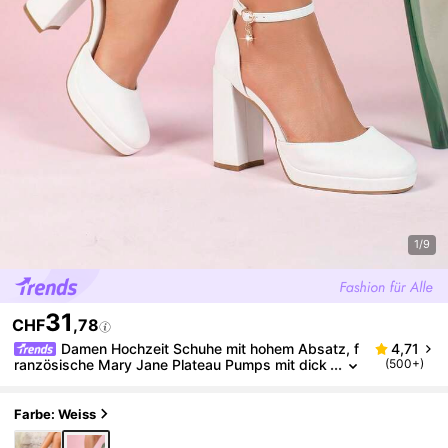
1/9
31
CHF
,78
Damen Hochzeit Schuhe mit hohem Absatz, f
4,71
ranzösische Mary Jane Plateau Pumps mit dick
(500+)
em Absatz, weiße elegante Brautjungfern Schu
he, elegant, Party, Plateauabsätze
Farbe: Weiss