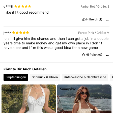
d***8
Farbe: Rot / Größe: S
I
like
it
fit
good
recommend
Hilfreich
(1)
j***r
Farbe: Pink / Größe: M
Ich
I
’
ll
give
him
the
chance
and
then
I
can
get
a
job
in
a
couple
years
time
to
make
money
and
get
my
own
place
in
I
don
’
t
have
a
car
and
I
’
m
this
was
a
good
idea
for
a
new
game
Hilfreich
(0)
Könnte Dir Auch Gefallen
Empfehlungen
Schmuck & Uhren
Unterwäsche & Nachtwäsche