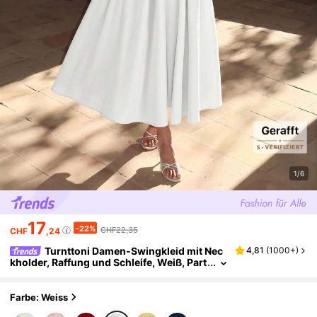
1/6
17
-22%
CHF22,35
CHF
,24
Turnttoni Damen-Swingkleid mit Nec
4,81
(
1000+
)
kholder, Raffung und Schleife, Weiß, Part
y-Outfit für Damen, Silvester-Outfit, eleg
antes Herbst-Hochzeitsgastkleid für den So
mmer
Farbe: Weiss