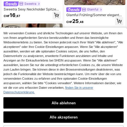
6
Sweetra
Sweetra Sexy Neckholder Spitzenb
Glamful
esatz Strukturierter Stoff A-Linie Vo
16
Glamful Frühling/Sommer elegantes
CHF
,87
lant Elegantes Kleid
Date einfarbiges süßes tailliertes C
25
CHF
,48
ami-Kleid mit Rückenschleife im Ni
schen-Französischen Stil
Wir verwenden Cookies und ähnliche Technologien auf unserer Website, um Ihnen den
von Ihnen angeforderten Service bereitzustellen und Ihnen das bestmögliche
Webseitenerlebnis zu bieten. Sie können jederzeit nach Ihrer Wahl "Alle ablehnen", "Alle
akzeptieren" oder Ihre Cookie-Einstellungen anpassen. Wenn Sie "Alle akzeptieren"
auswählen, werden wir alle optionalen Cookies setzen, die uns helfen, den
Datenverkehr zu analysieren, erweiterte Funktionen anzubieten und Inhalte und
Anzeigen an Ihr Einkaufserlebnis bei SHEIN anzupassen. Wenn Sie "Alle ablehnen"
auswählen, lassen Sie nur die unbedingt erforderlichen Cookies zu, die unsere Website
zum Laufen bringen. Sie können diese in den Browsereinstellungen deaktivieren, was
jedoch die Funktionalität der Website beeinträchtigen kann. Um mehr über die von uns
verwendeten Cookies zu erfahren und Ihre optionalen Cookie-Einstellungen
anzupassen, wählen Sie bitte "Cookies verwalten". Weitere Informationen darüber, wie
wir die von uns erfassten Daten verarbeiten,
finden Sie in unserer
Datenschutzerklärung.
4
Alle ablehnen
Aflion-
Aflion Damen Sommer Blau Elegant
Glamful
Alle akzeptieren
es Neckholder Rückenfrei Geraffte
20
Einfarbiges französisches elegante
CHF
,73
Taille A-Linie Maxikleid, Für Strand,
s Kleid mit Spaghettiträgern und tail
40 übrig
Hochzeit