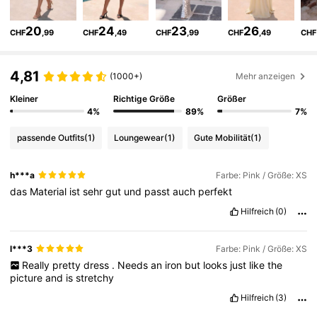
24K Follower
4,71
20
24
23
26
CHF
,99
CHF
,49
CHF
,99
CHF
,49
CHF
24K Follower
4,71
4,81
(1000+)
Mehr anzeigen
Kleiner
Richtige Größe
Größer
24K Follower
4,71
4%
89%
7%
passende Outfits
(1)
Loungewear
(1)
Gute Mobilität
(1)
24K Follower
4,71
h***a
Farbe: Pink / Größe: XS
das
Material
ist
sehr
gut
und
passt
auch
perfekt
24K Follower
4,71
Hilfreich
(0)
24K Follower
4,71
l***3
Farbe: Pink / Größe: XS
Really
pretty
dress
.
Needs
an
iron
but
looks
just
like
the
picture
and
is
stretchy
24K Follower
4,71
Hilfreich
(3)