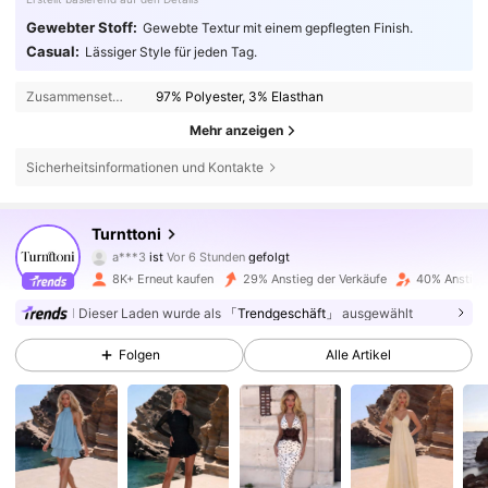
Gewebter Stoff:
Gewebte Textur mit einem gepflegten Finish.
Casual:
Lässiger Style für jeden Tag.
Zusammensetzung:
97% Polyester, 3% Elasthan
Mehr anzeigen
Sicherheitsinformationen und Kontakte
24K Follower
4,71
Turnttoni
a***3
ist
Vor 6 Stunden
gefolgt
4***5
ist am Durchsuchen
8K+ Erneut kaufen
29% Anstieg der Verkäufe
40% Anstieg
24K Follower
4,71
Dieser Laden wurde als
「Trendgeschäft」
ausgewählt
Folgen
Alle Artikel
24K Follower
4,71
24K Follower
4,71