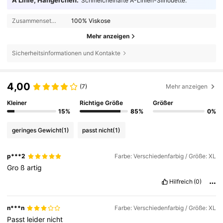
Schmeichelhafte A-Linien-Silhouette.
Zusammensetzung:
100% Viskose
Mehr anzeigen
Sicherheitsinformationen und Kontakte
4,00
(7)
Mehr anzeigen
Kleiner
Richtige Größe
Größer
15%
85%
0%
geringes Gewicht
(1)
passt nicht
(1)
p***2
Farbe: Verschiedenfarbig / Größe: XL
Gro
ß
artig
Hilfreich
(0)
n***n
Farbe: Verschiedenfarbig / Größe: XL
Passt
leider
nicht