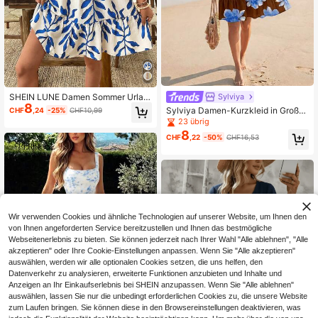
SHEIN LUNE Damen Sommer Urlau
Sylviya
8
bs Weißer Grund Blauer Blätter Mus
Sylviya Damen-Kurzkleid in Große
CHF
,24
-25%
CHF10,99
ter Stehkragen 3/4 Arm Skaterkleid
Größen mit Blumenmuster, V-Aussc
23 übrig
hnitt, gerafftem Design, lässigem Bo
8
CHF
,22
-50%
CHF16,53
ho-Stil, braun, für Party, Urlaub, Str
and und Ausflüge im Sommer
Wir verwenden Cookies und ähnliche Technologien auf unserer Website, um Ihnen den
von Ihnen angeforderten Service bereitzustellen und Ihnen das bestmögliche
Webseitenerlebnis zu bieten. Sie können jederzeit nach Ihrer Wahl "Alle ablehnen", "Alle
akzeptieren" oder Ihre Cookie-Einstellungen anpassen. Wenn Sie "Alle akzeptieren"
auswählen, werden wir alle optionalen Cookies setzen, die uns helfen, den
Datenverkehr zu analysieren, erweiterte Funktionen anzubieten und Inhalte und
Anzeigen an Ihr Einkaufserlebnis bei SHEIN anzupassen. Wenn Sie "Alle ablehnen"
auswählen, lassen Sie nur die unbedingt erforderlichen Cookies zu, die unsere Website
zum Laufen bringen. Sie können diese in den Browsereinstellungen deaktivieren, was