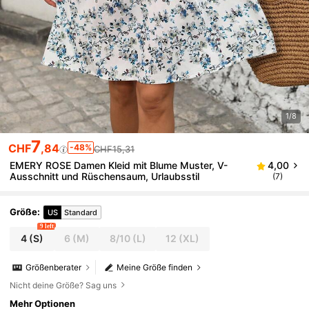
1/8
7
CHF
,84
-48%
CHF15,31
EMERY ROSE Damen Kleid mit Blume Muster, V-
4,00
Ausschnitt und Rüschensaum, Urlaubsstil
(7)
Größe
:
US
Standard
9 left
4
(S)
6
(M)
8/10
(L)
12
(XL)
Größenberater
Meine Größe finden
Nicht deine Größe? Sag uns
Mehr Optionen