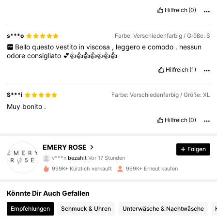
Hilfreich
(0)
s***o
Farbe: Verschiedenfarbig / Größe: S
Bello
questo
vestito
in
viscosa
,
leggero
e
comodo
.
nessun
odore
consigliato
💕👍👍👍👍👍👍👍
Hilfreich
(1)
S***i
Farbe: Verschiedenfarbig / Größe: XL
Muy
bonito
.
Hilfreich
(0)
EMERY ROSE
Folgen
1.8M Follower
4,80
v***n
bezahlt
Vor 17 Stunden
999K+ Kürzlich verkauft
999K+ Erneut kaufen
1.8M Follower
4,80
Könnte Dir Auch Gefallen
Empfehlungen
Schmuck & Uhren
Unterwäsche & Nachtwäsche
1.8M Follower
4,80