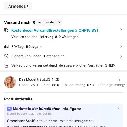
Ärmellos
Versand nach
Liechtenstein
Kostenloser Versand(Bestellungen ≥ CHF15,33)
Voraussichtliche Lieferung:
8-9 Werktagen
30-Tage Rückgabe
Sichere Zahlungen · Datenschutz
Verkauft und versendet durch den gewerblichen Verkäufer: SHEIN
Das Model trägt:
US 4 (S)
Höhe:
175.0
Brust :
88.0
Taillenumfang:
62.0
Hüftungsumfang:
Produktdetails
Merkmale der künstlichen Intelligenz
Erstellt basierend auf den Details
Gewebter Stoff:
Strukturierte Textur mit lässigem Stil.
A Linie, Hängerchen: