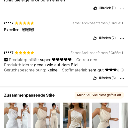
3M Follower
4,77
Hilfreich
(1)
r***7
Farbe: Aprikosenfarben / Größe: L
Excellent
🥰🥰🥰
Hilfreich
(2)
f***7
Farbe: Aprikosenfarben / Größe: L
Produktqualität:
super
❤️❤️❤️❤️❤️
Getreu den
Produktbildern:
genau
wie
auf
dem
Bild
Geruchsbeschreibung:
keine
Stoffmaterial:
sehr
gut
❤️❤️❤️👍
👍
Fit:
passt
genau
Hilfreich
(8)
Zusammenpassende Stile
Mehr Stil
, Vielleicht gefällt dir