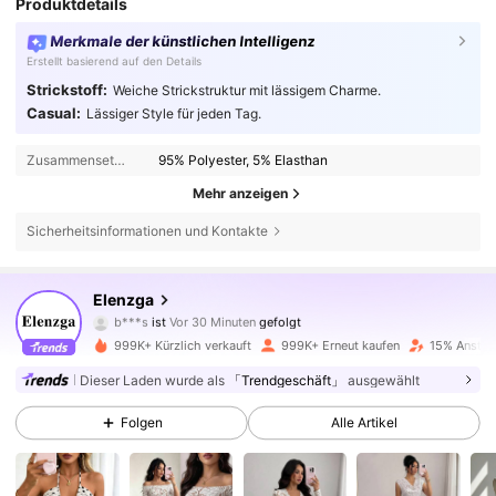
Produktdetails
Merkmale der künstlichen Intelligenz
Erstellt basierend auf den Details
Strickstoff:
Weiche Strickstruktur mit lässigem Charme.
Casual:
Lässiger Style für jeden Tag.
Zusammensetzung:
95% Polyester, 5% Elasthan
Mehr anzeigen
Sicherheitsinformationen und Kontakte
3M Follower
4,77
Elenzga
b***s
ist
Vor 30 Minuten
gefolgt
j***l
ist am Durchsuchen
3M Follower
4,77
999K+ Kürzlich verkauft
999K+ Erneut kaufen
15% Anstieg
Dieser Laden wurde als
「Trendgeschäft」
ausgewählt
3M Follower
4,77
Folgen
Alle Artikel
3M Follower
4,77