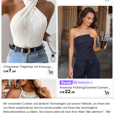
Chiquease Trägertop mit Kreuzgurt
7
vorne
CHF
,49
Anewsta
Anewsta Frühling/Sommer Damen
22
Neues Vintage Sexy Lässig Vielseiti
CHF
,49
ges Design Plissee Bandeau Top un
d Shorts Set
Wir verwenden Cookies und ähnliche Technologien auf unserer Website, um Ihnen den
von Ihnen angeforderten Service bereitzustellen und Ihnen das bestmögliche
Webseitenerlebnis zu bieten. Sie können jederzeit nach Ihrer Wahl "Alle ablehnen", "Alle