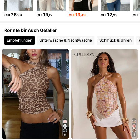
26
19
13
12
CHF
,99
CHF
,12
CHF
,49
CHF
,99
CHF
Könnte Dir Auch Gefallen
Empfehlungen
Unterwäsche & Nachtwäsche
Schmuck & Uhren
6
5