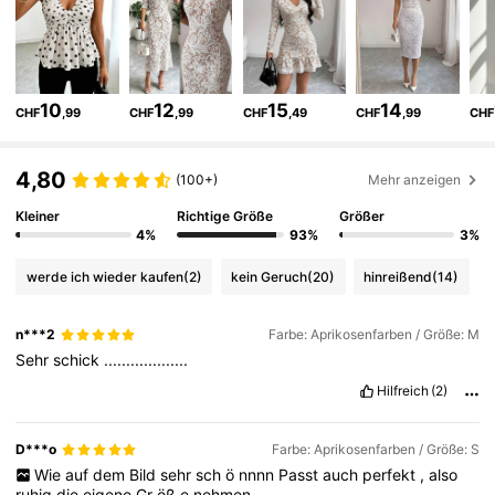
3M Follower
4,77
10
12
15
14
CHF
,99
CHF
,99
CHF
,49
CHF
,99
CHF
3M Follower
4,77
4,80
(100+)
Mehr anzeigen
Kleiner
Richtige Größe
Größer
3M Follower
4,77
4%
93%
3%
werde ich wieder kaufen
(2)
kein Geruch
(20)
hinreißend
(14)
3M Follower
4,77
n***2
Farbe: Aprikosenfarben / Größe: M
Sehr
schick
...................
3M Follower
4,77
Hilfreich
(2)
3M Follower
4,77
D***o
Farbe: Aprikosenfarben / Größe: S
Wie
auf
dem
Bild
sehr
sch
ö
nnnn
Passt
auch
perfekt
,
also
ruhig
die
eigene
Gr
öß
e
nehmen