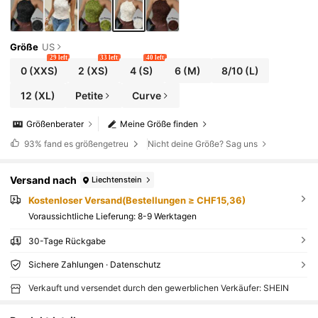
b, Damen Urlaubsoutfit, Mode Lässig Pendlerkleidu
ng, Business Bürokleidung, Vielseitige Mode Alltag
Lässig Kleidung, Urban Lehrer Berufskleidung
Größe
US
29 left
33 left
40 left
0
(XXS)
2
(XS)
4
(S)
6
(M)
8/10
(L)
12
(XL)
Petite
Curve
Größenberater
Meine Größe finden
93%
fand es größengetreu
Nicht deine Größe? Sag uns
Versand nach
Liechtenstein
Kostenloser Versand(Bestellungen ≥ CHF15,36)
Voraussichtliche Lieferung:
8-9 Werktagen
30-Tage Rückgabe
Sichere Zahlungen · Datenschutz
Verkauft und versendet durch den gewerblichen Verkäufer: SHEIN