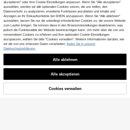
akzeptieren" oder Ihre Cookie-Einstellungen anpassen. Wenn Sie "Alle akzeptieren"
auswählen, werden wir alle optionalen Cookies setzen, die uns helfen, den
Datenverkehr zu analysieren, erweiterte Funktionen anzubieten und Inhalte und
Anzeigen an Ihr Einkaufserlebnis bei SHEIN anzupassen. Wenn Sie "Alle ablehnen"
auswählen, lassen Sie nur die unbedingt erforderlichen Cookies zu, die unsere Website
zum Laufen bringen. Sie können diese in den Browsereinstellungen deaktivieren, was
jedoch die Funktionalität der Website beeinträchtigen kann. Um mehr über die von uns
verwendeten Cookies zu erfahren und Ihre optionalen Cookie-Einstellungen
anzupassen, wählen Sie bitte "Cookies verwalten". Weitere Informationen darüber, wie
9
wir die von uns erfassten Daten verarbeiten,
finden Sie in unserer
SHEIN Frenchy Damen Herbst Lässi
Datenschutzerklärung.
7
g einfarbiges Spitze Stickerei Top,
CHF
,99
Damen Herbstmode, Damen Herbst
Alle ablehnen
tops, Dünner Frauen Trägerhemd
9
Siren Gaze
Alle akzeptieren
Siren Gaze Damen Bluse in Unifarb
e mit tiefem V-Ausschnitt, plissiert, l
#1 Bestseller
in Einfarbig Frauen Blusen
ässig, vielseitig, für den täglichen G
10
CHF
,49
Cookies verwalten
ZUM WARENKORB HINZUFÜGEN
ebrauch