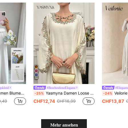
14
gskleid
#BescheideneEleganz
#Elegant
 Langarm Elegantes Arabisches Kleid
Yasmyna Damen Loose Langarm Kleid im arabischen Stil mit Applikationen und Kreuz-Design
Veilorie Elegantes arabi
-25%
-24%
CHF12,74
CHF13,87
,49
CHF16,99
Mehr ansehen