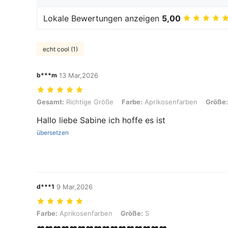
Lokale Bewertungen anzeigen
5,00
echt cool (1)
b***m
13 Mar,2026
Gesamt: Richtige Größe, Farbe: Aprikosenfarben, Größe: L
Gesamt:
Richtige Größe
Farbe:
Aprikosenfarben
Größe:
Hallo liebe Sabine ich hoffe es ist
übersetzen
d***1
9 Mar,2026
Farbe: Aprikosenfarben, Größe: S
Farbe:
Aprikosenfarben
Größe:
S