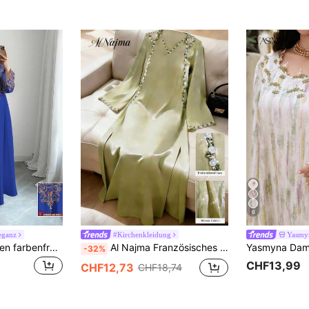
6
eganz
#Kirchenkleidung
Yasmy
SHEIN Najma Damen farbenfroher Ranken-Muster Digital-Muster blaues V-Ausschnitt Langarm elegantes arabisches Maxikleid, Frühling/Herbst
Al Najma Französisches grünes, locker sitzendes Kleid mit aufwendiger Stickerei und Spitzenbesatz, langen Ärmeln, Cut-Out
-32%
CHF13,99
CHF12,73
CHF18,74