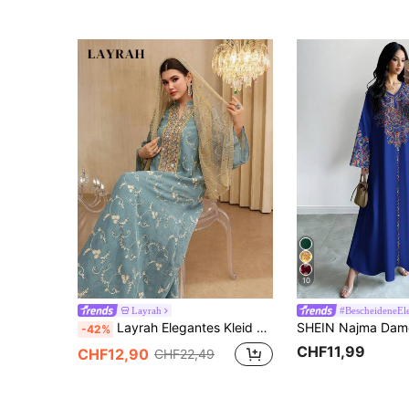
10
Layrah
#BescheideneEl
Layrah Elegantes Kleid mit Blumenstickerei und Glockenärmeln, Frühling/Sommer
-42%
CHF11,99
CHF12,90
CHF22,49