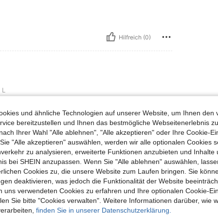
Hilfreich (0)
L
e pictures, fits well, and feels comfortable. Fast
okies und ähnliche Technologien auf unserer Website, um Ihnen den 
vice bereitzustellen und Ihnen das bestmögliche Webseitenerlebnis zu
nach Ihrer Wahl "Alle ablehnen", "Alle akzeptieren" oder Ihre Cookie-Ei
e "Alle akzeptieren" auswählen, werden wir alle optionalen Cookies s
Hilfreich (0)
nverkehr zu analysieren, erweiterte Funktionen anzubieten und Inhalte
bnis bei SHEIN anzupassen. Wenn Sie "Alle ablehnen" auswählen, lassen
erlichen Cookies zu, die unsere Website zum Laufen bringen. Sie könne
en Ansehen
gen deaktivieren, was jedoch die Funktionalität der Website beeinträc
n uns verwendeten Cookies zu erfahren und Ihre optionalen Cookie-Ei
n Sie bitte "Cookies verwalten". Weitere Informationen darüber, wie w
verarbeiten,
finden Sie in unserer Datenschutzerklärung.