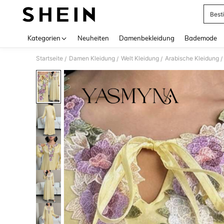
Best
Use up 
Kategorien
Neuheiten
Damenbekleidung
Bademode
Startseite
Damen Kleidung
Welt Kleidung
Arabische Kleidung
/
/
/
/