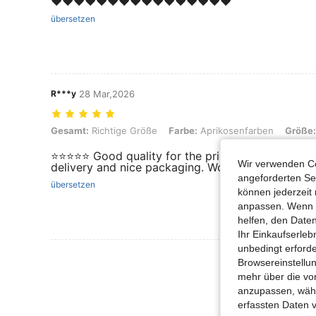
❤️❤️❤️❤️❤️❤️❤️❤️❤️❤️❤️❤️❤️❤️❤️❤️
übersetzen
R***y
28 Mar,2026
Gesamt: Richtige Größe, Farbe: Aprikosenfarben, Größe: L
Gesamt:
Richtige Größe
Farbe:
Aprikosenfarben
Größe:
⭐️⭐️⭐️⭐️⭐️ Good quality for the price. Looks like th
Wir verwenden Co
delivery and nice packaging. Worth it!
angeforderten Ser
übersetzen
können jederzeit 
anpassen. Wenn Si
helfen, den Date
Ihr Einkaufserle
unbedingt erford
Mehr Bewertung
Browsereinstellun
mehr über die vo
anzupassen, wähle
erfassten Daten 