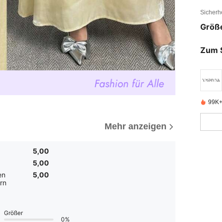
Sicherh
Größ
Zum 
99K+ 
Mehr anzeigen
5,00
5,00
en
5,00
rn
Größer
0%