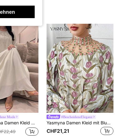
lehnen
5
dene Mode
#BescheideneEleganz
rzierung, rundem Ausschnitt und langen Ärmeln, eleganter arabischer Stil
Yasmyna Damen Kleid mit Blume Muster, Stehkragen, Langarm, eleganter arabischer Stil
CHF21,21
HF22,49