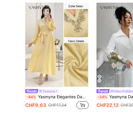
Yasmyna
#Frühes Frühlin
Yasmyna Elegantes Damenkleid mit bestickten Perlen, Strass und taillierter Taille, Langarm, modisch und anmutig
Yasmyna Damen Blumen Spitze Patchwork
-44%
-24%
CHF9,63
CHF22,12
CHF17,24
CHF29