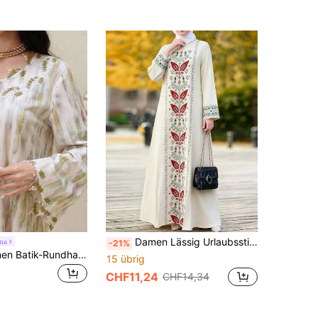
Damen Lässig Urlaubsstil Pflanzen Geometrisches Muster Langarm Locker Arabisch Traditionell Langhemd Herbst
na
-21%
Yasmyna Damen Batik-Rundhals-Langarmkleid im arabischen Stil mit Applikationenverzierung
15 übrig
CHF11,24
CHF14,34