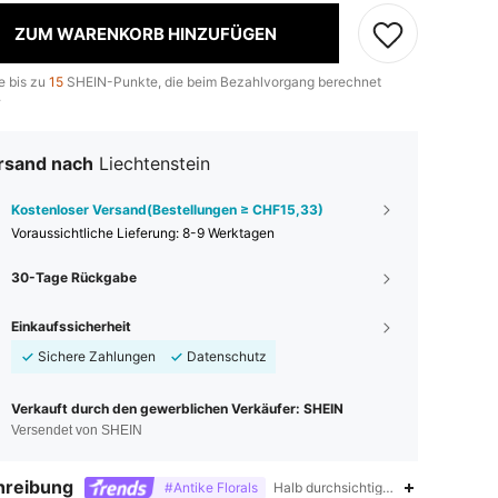
ZUM WARENKORB HINZUFÜGEN
e bis zu
15
SHEIN-Punkte, die beim Bezahlvorgang berechnet
.
rsand nach
Liechtenstein
Kostenloser Versand(Bestellungen ≥ CHF15,33)
Voraussichtliche Lieferung:
8-9 Werktagen
30-Tage Rückgabe
Einkaufssicherheit
Sichere Zahlungen
Datenschutz
Verkauft durch den gewerblichen Verkäufer: SHEIN
Versendet von SHEIN
hreibung
#Antike Florals
Halb durchsichtig,Verziert ,Knoten ,