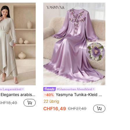
es Langarmkleid
#Glamouröses Abendkleid
sches Kleid für Damen Einfarbig mit asymmetrischem Saum
Yasmyna Tunika-Kleid mit Blume Muster und Schleifen-Kragen
-40%
22 übrig
CHF18,49
CHF16,49
CHF27,49