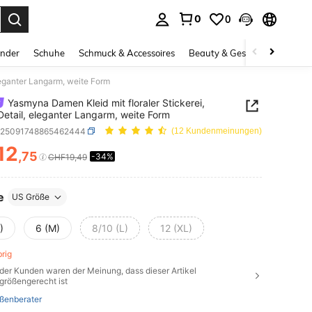
0
0
ess Enter to select.
inder
Schuhe
Schmuck & Accessoires
Beauty & Gesundheit
Gro
leganter Langarm, weite Form
Yasmyna Damen Kleid mit floraler Stickerei,
Detail, eleganter Langarm, weite Form
z25091748865462444
(12 Kundenmeinungen)
12
,75
-34%
ICE AND AVAILABILITY
CHF19,49
e
US Größe
)
6 (M)
8/10 (L)
12 (XL)
brig
der Kunden waren der Meinung, dass dieser Artikel
größengerecht ist
ßenberater