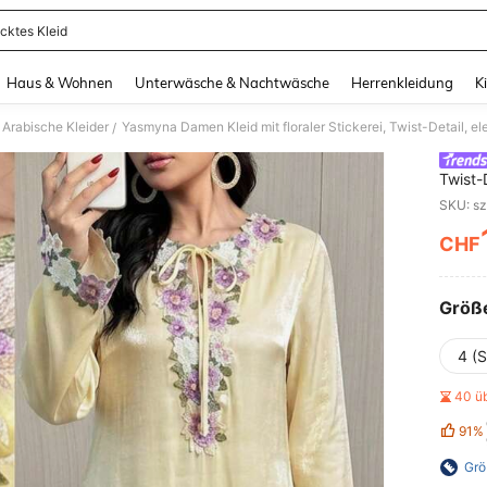
icktes Kleid
and down arrow keys to navigate search Zuletzt gesucht and Suche und Finde. Pr
Haus & Wohnen
Unterwäsche & Nachtwäsche
Herrenkleidung
K
Arabische Kleider
Yasmyna Damen Kleid mit floraler Stickerei, Twist-Detail, e
/
Twist-
SKU: s
CHF
PR
Größ
4 (S
40 ü
91%
Grö