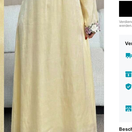
Verdien
werden
Ve
Besc