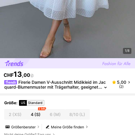
1/8
13
CHF
,00
Firerie Damen V-Ausschnitt Midikleid im Jac
5,00
quard-Blumenmuster mit Trägerhalter, geeignet
(2)
für Weihnachten, Valentinstag, Konzerte, Auffüh
rungen, Dates, Partys, Hochzeiten, sexy, elegant, B
üro, Schulanfang, Urlaub
Größe
:
US
Standard
1 left
2
(XS)
4
(S)
6
(M)
8/10
(L)
Größenberater
Meine Größe finden
Nicht deine Größe? Sag uns