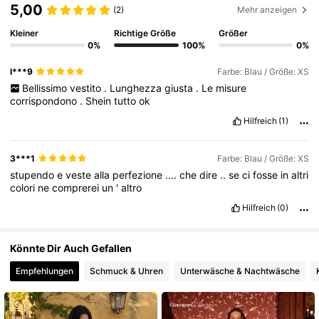
5,00
(2)
Mehr anzeigen
Kleiner
Richtige Größe
Größer
0%
100%
0%
1.3M Follower
4,79
l***9
Farbe: Blau / Größe: XS
Bellissimo
vestito
.
Lunghezza
giusta
.
Le
misure
1.3M Follower
4,79
corrispondono
.
Shein
tutto
ok
Hilfreich
(1)
1.3M Follower
4,79
3***1
Farbe: Blau / Größe: XS
stupendo
e
veste
alla
perfezione
....
che
dire
..
se
ci
fosse
in
altri
colori
ne
comprerei
un
'
altro
1.3M Follower
4,79
Hilfreich
(0)
1.3M Follower
4,79
Könnte Dir Auch Gefallen
Empfehlungen
Schmuck & Uhren
Unterwäsche & Nachtwäsche