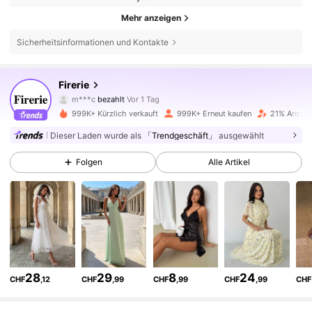
Mehr anzeigen
Sicherheitsinformationen und Kontakte
1.3M Follower
4,79
Firerie
m***c
bezahlt
Vor 1 Tag
c***r
ist
Vor 10 Minuten
gefolgt
999K+ Kürzlich verkauft
999K+ Erneut kaufen
21% Anstieg
1.3M Follower
4,79
Dieser Laden wurde als
「Trendgeschäft」
ausgewählt
Folgen
Alle Artikel
1.3M Follower
4,79
1.3M Follower
4,79
1.3M Follower
4,79
28
29
8
24
CHF
,12
CHF
,99
CHF
,99
CHF
,99
CHF
1.3M Follower
4,79