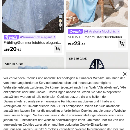
6
Aveloria Modichic
SHEIN Blumenmuster Neckholder R
#Sommerlich elegant
ückenloses Slim Fit Bodycon lange
23
Frühling/Sommer leichtes elegantes
CHF
,49
s Kleid, elegantes süßes ärmelloses
romantisches Date-Urlaubs-Spezia
20
Inselurlaubskleid
CHF
,62
l-Muster-Strukturstoff V-Ausschnitt
geraffte Taille ausgestelltes Midi-Kl
eid Party
Wir verwenden Cookies und ähnliche Technologien auf unserer Website, um Ihnen den
von Ihnen angeforderten Service bereitzustellen und Ihnen das bestmögliche
Webseitenerlebnis zu bieten. Sie können jederzeit nach Ihrer Wahl "Alle ablehnen", "Alle
akzeptieren" oder Ihre Cookie-Einstellungen anpassen. Wenn Sie "Alle akzeptieren"
auswählen, werden wir alle optionalen Cookies setzen, die uns helfen, den
Datenverkehr zu analysieren, erweiterte Funktionen anzubieten und Inhalte und
Anzeigen an Ihr Einkaufserlebnis bei SHEIN anzupassen. Wenn Sie "Alle ablehnen"
auswählen, lassen Sie nur die unbedingt erforderlichen Cookies zu, die unsere Website
zum Laufen bringen. Sie können diese in den Browsereinstellungen deaktivieren, was
jedoch die Funktionalität der Website beeinträchtigen kann. Um mehr über die von uns
verwendeten Cookies zu erfahren und Ihre optionalen Cookie-Einstellungen
anzupassen, wählen Sie bitte "Cookies verwalten". Weitere Informationen darüber, wie