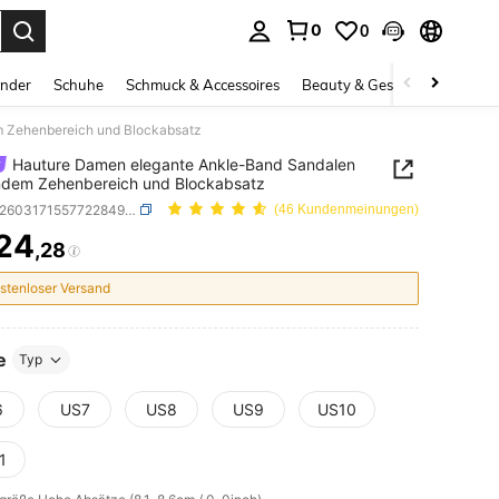
0
0
ess Enter to select.
inder
Schuhe
Schmuck & Accessoires
Beauty & Gesundheit
Gro
m Zehenbereich und Blockabsatz
Hauture Damen elegante Ankle-Band Sandalen
ndem Zehenbereich und Blockabsatz
SKU: sx260317155772284945872
(46 Kundenmeinungen)
24
,28
ICE AND AVAILABILITY
stenloser Versand
e
Typ
6
US7
US8
US9
US10
1