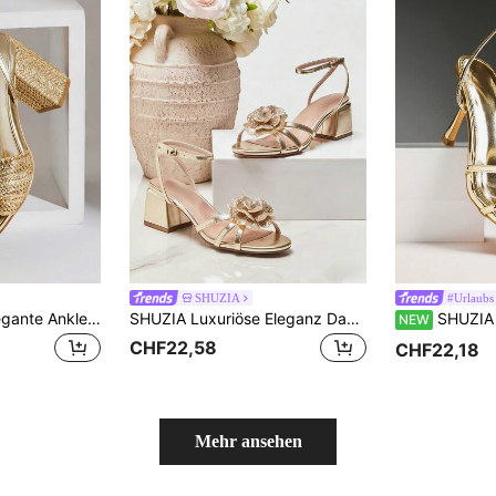
SHUZIA
#Urlaubs
SHUZIA Damen elegante Ankle-Band Sandalen mit rundem Zehenbereich und Blockabsatz
SHUZIA Luxuriöse Eleganz Damen Block-Absatz Rund Zeh Knöchelriemen 3D Strass Perlen Rose Metallic PU Gold Festliche Sandale - Glamourös, Feminin & Partybereit
SHUZIA Damen elegante minimal
NEW
CHF22,58
CHF22,18
Mehr ansehen