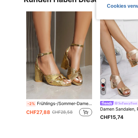
Cookies verw
14
Frühlings-/Sommer-Damen Sexy Peep-Zehen Party Sandalen, Riemen Plateau-Absätze Feenschuhe
SoFancyFoot
-2%
CHF27,88
CHF28,58
CHF15,74