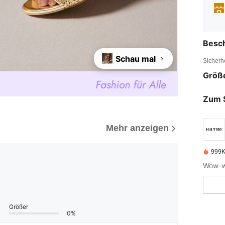
Besc
Schau mal
Sicherh
Größ
Zum 
Mehr anzeigen
999K
Wow-wo
Größer
0%