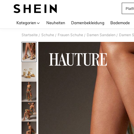
Plat
Use up 
Kategorien
Neuheiten
Damenbekleidung
Bademode
Startseite
Schuhe
Frauen Schuhe
Damen Sandalen
Damen S
/
/
/
/