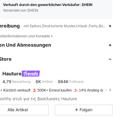
Verkauft durch den gewerblichen Verkäufer: SHEIN
Versendet von SHEIN
hreibung
mit Spikes,Strukturierte Muster,Urlaub ,Party,Büro,Hochzeit,Outdo
eitsinformationen und Kontakte
4,79
6K
984K
en Und Abmessungen
Store
4,79
6K
984K
Hauture
4,79
6K
984K
Bewertung
Artikel
Follower
k***a
bezahlt
Vor 1 Tag
+ Kürzlich verkauft
500K+ Erneut kaufen
14% Anstieg der Follower
4,79
6K
984K
rthy στυλ για τις βασίλισσες Hauture
Alle Artikel
Folgen
4,79
6K
984K
4,79
6K
984K