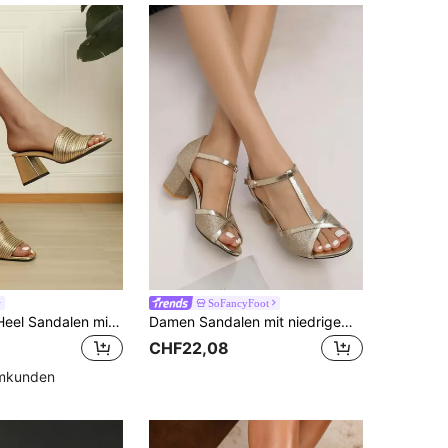
SoFancyFoot
Damen High-Heel Sandalen mit geflochtenem Riemen, Sommersandalen, Blockabsätze
Damen Sandalen mit niedrigem Ausschnitt, Peep-Zehen, T-Riemen, Knöchelriemen und niedrigem Blockabsatz, modische Party Sandalen mit goldenem Glitzer PU Obermaterial
CHF22,08
mmkunden