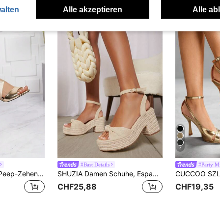
alten
Alle akzeptieren
Alle ab
4
#Bast Details
#Party M
Damen Sandalen, Peep-Zehen, Cut-out, elastischem Riemen und Blockabsatz, modische Party-High-Heel-Sandalen aus metallisch glänzendem PU
SHUZIA Damen Schuhe, Espadrillos mit rundem Zeh, Keilabsatz, Leinwand beige Sandale, Plateau-Absatz, Neujahrsfeiertag Valentinstag Geschenke, Sommerschuhe Valentinstag
CHF25,88
CHF19,35