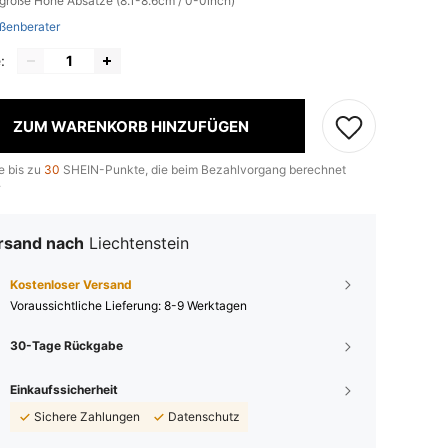
lgröße
Hohe Absätze (8.1-8.6cm / 0-0inch)
ßenberater
:
ZUM WARENKORB HINZUFÜGEN
e bis zu
30
SHEIN-Punkte, die beim Bezahlvorgang berechnet
.
rsand nach
Liechtenstein
Kostenloser Versand
Voraussichtliche Lieferung:
8-9 Werktagen
30-Tage Rückgabe
Einkaufssicherheit
Sichere Zahlungen
Datenschutz