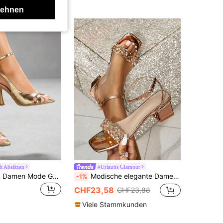
lehnen
it Absätzen
#Urlaubs Glamour
CUCCOO SZL Damen Mode Gold Spitze Zehen Knöchelriemen Stiletto High Heel Sandalen, geeignet für Büro, Date, Party, Urlaub, Hochzeit
Modische elegante Damen High-Heel Sandalen mit Strass-besetztem klarem Riemen und Schlüpfstil für Valentinstag
-1%
CHF23,58
CHF23,88
Viele Stammkunden