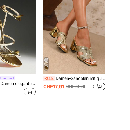
Damen-Sandalen mit quadratischer Zehenpartie, modische High-Heel-Schuhe mit Cut Out Zehenpartie, Blockabsatz, silberne gewebte Pailletten, bestickte modische Damenschuhe, florale Damensandalen, sexy Slides, silberne Pailletten-High-Heel-Sandalen, offene Rücken-Slides, Sommer-Damenschuhe, Outdoor-Slides, silberne High Heels, silberne Schuhe, silberne Slides, Party-High-Heels für Damen, goldene gewebte Mules mit quadratischer Zehenpartie und Blockabsatz, sexy Party-High-Heel-Sandalen
 Glamour
-24%
istische Blätter Dekor Knöchelriemen Stiletto Absatz Sandalen
CHF17,61
CHF23,20