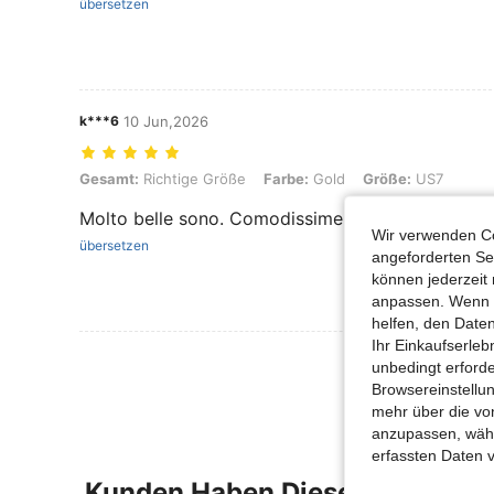
übersetzen
k***6
10 Jun,2026
Gesamt: Richtige Größe, Farbe: Gold, Größe: US7
Gesamt:
Richtige Größe
Farbe:
Gold
Größe:
US7
Molto belle sono. Comodissime sono stupende
Wir verwenden Co
übersetzen
angeforderten Ser
können jederzeit 
anpassen. Wenn Si
helfen, den Date
Ihr Einkaufserle
Mehr Bewertung
unbedingt erford
Browsereinstellun
mehr über die vo
anzupassen, wähle
erfassten Daten 
Kunden Haben Diese Artikel A