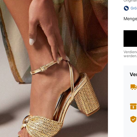
Origina
Grö
Menge
Verdien
werden
Ve