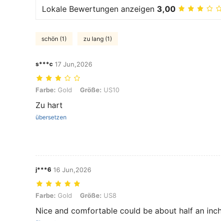
Lokale Bewertungen anzeigen
3,00
schön (1)
zu lang (1)
s***c
17 Jun,2026
Farbe: Gold, Größe: US10
Farbe:
Gold
Größe:
US10
Zu hart
übersetzen
j***6
16 Jun,2026
Farbe: Gold, Größe: US8
Farbe:
Gold
Größe:
US8
Nice and comfortable could be about half an inch