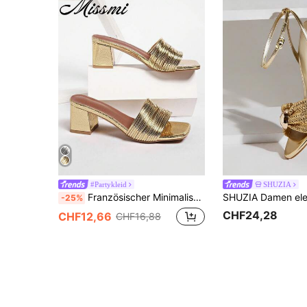
#Partykleid
SHUZIA
Französischer Minimalismus! Quadratische Zehenpartie, dünner Riemen Highheels Sandalen, Damen Sommer Mule Slides, Plateau-Absätze
-25%
CHF24,28
CHF12,66
CHF16,88