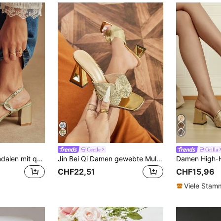
Cecile
Grilla
Rosivie Damen Sandalen mit quadratischer Zehenkappe, dickem Absatz, PU-Leder, Kreuzriemen-Design, modisch, bequem für Alltag, Party, Bankett, offene Ferse, einfarbig
Jin Bei Qi Damen gewebte Mule High Heel Sandalen, Pyramidenabsatz Pantoffeln, glamouröse sexy Party Zusammenkunft Reise Urlaub Gold High Heels, modische bequeme Luxusstil elegante Damenschuhe, Sommer elegante Damensandalen, bequeme Damenschuhe, Damen High Heels
CHF22,51
CHF15,96
Viele Sta