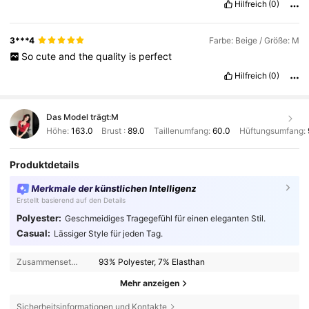
Hilfreich
(0)
3***4
Farbe: Beige / Größe: M
So
cute
and
the
quality
is
perfect
Hilfreich
(0)
Das Model trägt:
M
Höhe:
163.0
Brust :
89.0
Taillenumfang:
60.0
Hüftungsumfang:
Produktdetails
Merkmale der künstlichen Intelligenz
Erstellt basierend auf den Details
Polyester:
Geschmeidiges Tragegefühl für einen eleganten Stil.
Casual:
Lässiger Style für jeden Tag.
Zusammensetzung:
93% Polyester, 7% Elasthan
Mehr anzeigen
Sicherheitsinformationen und Kontakte