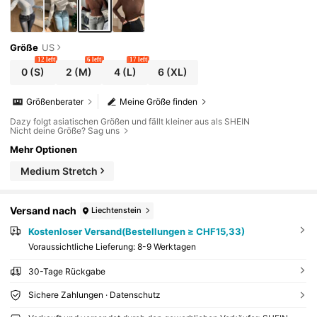
Größe
US
12 left
6 left
17 left
0
(S)
2
(M)
4
(L)
6
(XL)
Größenberater
Meine Größe finden
Dazy folgt asiatischen Größen und fällt kleiner aus als SHEIN
Nicht deine Größe? Sag uns
Mehr Optionen
Medium Stretch
Versand nach
Liechtenstein
Kostenloser Versand(Bestellungen ≥ CHF15,33)
Voraussichtliche Lieferung:
8-9 Werktagen
30-Tage Rückgabe
Sichere Zahlungen · Datenschutz