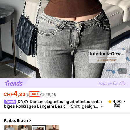
1/9
4
CHF
,83
-46%
CHF8,95
DAZY Damen elegantes figurbetontes einfar
4,90
biges Rollkragen Langarm Basic T-Shirt, geeign
(55)
et für Herbst, Frühling, Sommer Y2K
Farbe: Braun