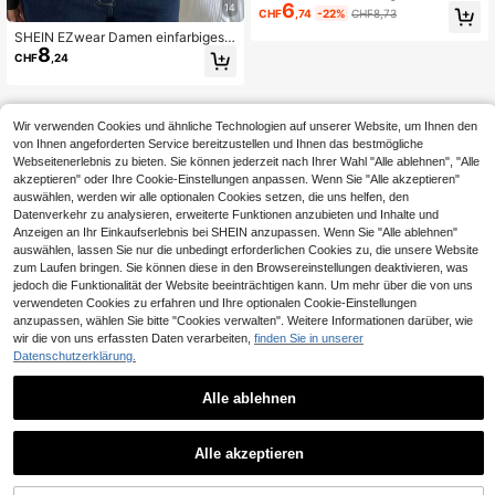
6
überstickten Glockenärmeln für Da
14
CHF
,74
-22%
CHF8,73
men, Herbst/Winter
SHEIN EZwear Damen einfarbiges,
8
einreihiges, plissiertes, vielseitiges
CHF
,24
Lässig-Langarm-T-Shirt für Dates u
nd Ausflüge
Wir verwenden Cookies und ähnliche Technologien auf unserer Website, um Ihnen den
von Ihnen angeforderten Service bereitzustellen und Ihnen das bestmögliche
Webseitenerlebnis zu bieten. Sie können jederzeit nach Ihrer Wahl "Alle ablehnen", "Alle
akzeptieren" oder Ihre Cookie-Einstellungen anpassen. Wenn Sie "Alle akzeptieren"
auswählen, werden wir alle optionalen Cookies setzen, die uns helfen, den
Datenverkehr zu analysieren, erweiterte Funktionen anzubieten und Inhalte und
Anzeigen an Ihr Einkaufserlebnis bei SHEIN anzupassen. Wenn Sie "Alle ablehnen"
auswählen, lassen Sie nur die unbedingt erforderlichen Cookies zu, die unsere Website
zum Laufen bringen. Sie können diese in den Browsereinstellungen deaktivieren, was
jedoch die Funktionalität der Website beeinträchtigen kann. Um mehr über die von uns
verwendeten Cookies zu erfahren und Ihre optionalen Cookie-Einstellungen
anzupassen, wählen Sie bitte "Cookies verwalten". Weitere Informationen darüber, wie
wir die von uns erfassten Daten verarbeiten,
finden Sie in unserer
Datenschutzerklärung.
Alle ablehnen
Alle akzeptieren