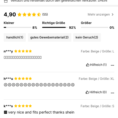
Verkauft und versendet durch den gewerblichen Verkäufer: SHEIN
4,90
(55)
Mehr anzeigen
Kleiner
Richtige Größe
Größer
8%
92%
0%
handlich
(1)
gutes Gewebematerial
(2)
kein Geruch
(2)
n***y
Farbe: Beige / Größe: L
✌🏻✌🏻✌🏻✌🏻✌🏻✌🏻✌🏻✌🏻✌🏻
Hilfreich
(1)
h***u
Farbe: Beige / Größe: XL
😣😣😣😣😣😣😣😣😣😣😣😣😣😣😣😣😣😣
Hilfreich
(0)
k***s
Farbe: Beige / Größe: S
very
nice
and
fits
perfect
thanks
shein