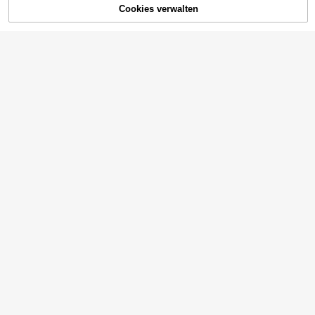
Cookies verwalten
ZUM WARENKORB HINZUFÜGEN