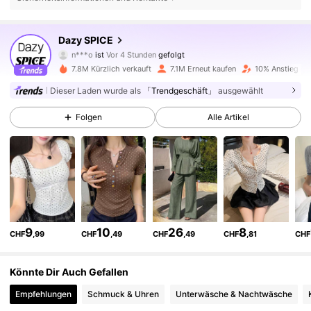
2M Follower
4,84
Dazy SPICE
t***4
ist am Durchsuchen
2M Follower
4,84
7.8M Kürzlich verkauft
7.1M Erneut kaufen
10% Anstieg de
Dieser Laden wurde als
「Trendgeschäft」
ausgewählt
2M Follower
4,84
Folgen
Alle Artikel
2M Follower
4,84
2M Follower
4,84
9
10
26
8
CHF
,99
CHF
,49
CHF
,49
CHF
,81
CHF
2M Follower
4,84
Könnte Dir Auch Gefallen
Empfehlungen
Schmuck & Uhren
Unterwäsche & Nachtwäsche
2M Follower
4,84