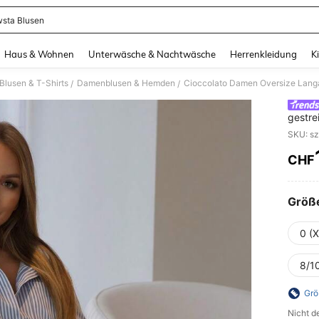
sta Blusen
and down arrow keys to navigate search Zuletzt gesucht and Suche und Finde. Pr
Haus & Wohnen
Unterwäsche & Nachtwäsche
Herrenkleidung
K
lusen & T-Shirts
Damenblusen & Hemden
Cioccolato Damen Oversize Langa
/
/
gestre
CHF
PR
Größ
0 (
8/10
Grö
Nicht d