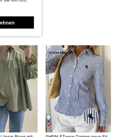
lehnen
dekorativem Glockenärmel, einfarbige Polyester Bluse für den Frühling
SHEIN EZwear Damen neue Stickerei-Dekor gestreifte Slim Fit Langarmbluse