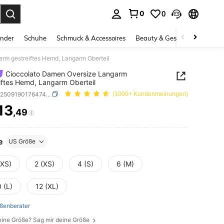
0
0
ess Enter to select.
inder
Schuhe
Schmuck & Accessoires
Beauty & Gesundheit
Gro
rm gestreiftes Hemd, Langarm Oberteil
Cioccolato Damen Oversize Langarm
iftes Hemd, Langarm Oberteil
SKU: sz25091901764741667
(1000+ Kundenmeinungen)
13
,49
ICE AND AVAILABILITY
e
US Größe
XXS)
2 (XS)
4 (S)
6 (M)
 (L)
12 (XL)
ßenberater
eine Größe? Sag mir deine Größe