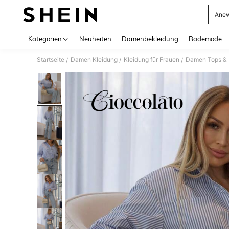
Anew
Use up 
Kategorien
Neuheiten
Damenbekleidung
Bademode
Startseite
Damen Kleidung
Kleidung für Frauen
Damen Tops & B
/
/
/