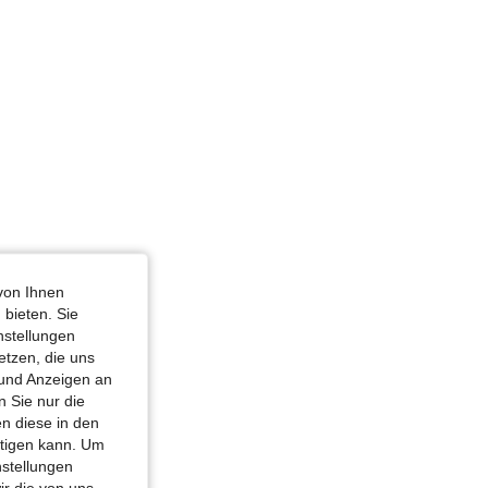
von Ihnen
 bieten. Sie
nstellungen
etzen, die uns
 und Anzeigen an
 Sie nur die
n diese in den
htigen kann. Um
nstellungen
ir die von uns