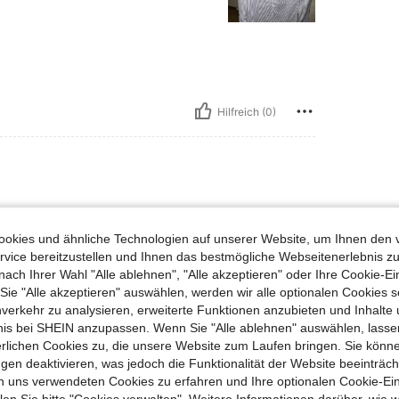
Hilfreich (0)
alität.
okies und ähnliche Technologien auf unserer Website, um Ihnen den 
vice bereitzustellen und Ihnen das bestmögliche Webseitenerlebnis zu
nach Ihrer Wahl "Alle ablehnen", "Alle akzeptieren" oder Ihre Cookie-Ei
e "Alle akzeptieren" auswählen, werden wir alle optionalen Cookies s
nverkehr zu analysieren, erweiterte Funktionen anzubieten und Inhalte
bnis bei SHEIN anzupassen. Wenn Sie "Alle ablehnen" auswählen, lassen
Hilfreich (0)
erlichen Cookies zu, die unsere Website zum Laufen bringen. Sie könne
gen deaktivieren, was jedoch die Funktionalität der Website beeinträc
n uns verwendeten Cookies zu erfahren und Ihre optionalen Cookie-Ei
en Ansehen
n Sie bitte "Cookies verwalten". Weitere Informationen darüber, wie w