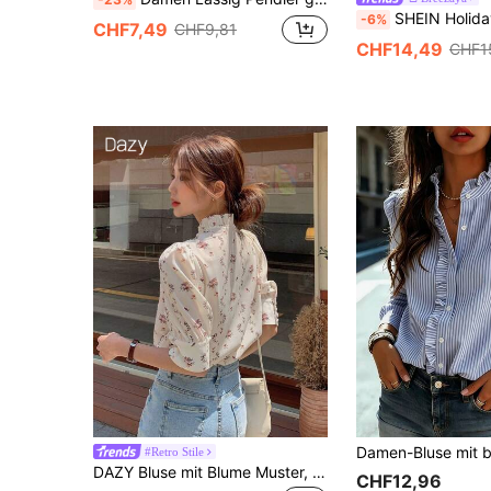
SHEIN Holidaya Damen gestreiftes Casual H
-6%
CHF7,49
CHF9,81
CHF14,49
CHF1
#Retro Stile
DAZY Bluse mit Blume Muster, Krawattenausschnitt und Puffärmeln, Urlaubsoutfit für Frauen, Ostern, Boho-Stil
CHF12,96