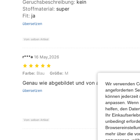
Geruchsbeschreibung
:
kein
Stoffmaterial
:
super
Fit
:
ja
übersetzen
Vom selben Artikel
r***a
16 May,2026
Farbe: Blau, Größe: M
Farbe:
Blau
Größe:
M
Genau wie abgebildet und von ausgezeichneter Qu
Wir verwenden Co
angeforderten Ser
übersetzen
können jederzeit 
anpassen. Wenn Si
helfen, den Date
Ihr Einkaufserle
Vom selben Artikel
unbedingt erford
Browsereinstellun
mehr über die vo
Mehr Bewertung
anzupassen, wähle