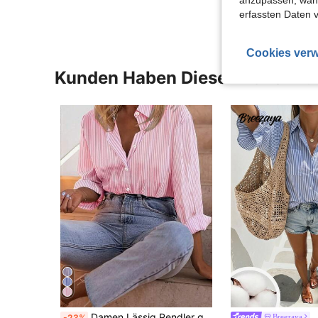
erfassten Daten 
Cookies verw
Kunden Haben Diese Artikel A
Damen Lässig Pendler gestreiftes Langarmhemd Rosa Frühling
Breezaya
-23%