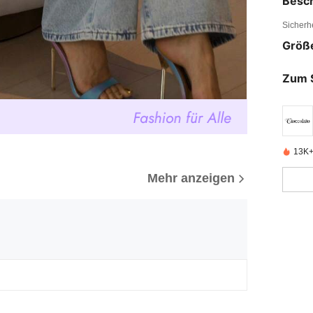
Besc
Sicherh
Größ
Zum 
13K+ 
Mehr anzeigen