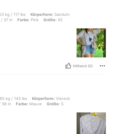
s, Körperform: Sanduhr, Hüften: 101 cm / 40 in, Taille: 70 cm / 28 in, Brust: 94 cm
3 kg / 117 lbs
Körperform:
Sanduhr
/ 37 in
Farbe:
Pink
Größe:
XS
Hilfreich (0)
s, Körperform: Viereck, Hüften: 98 cm / 39 in, Taille: 78 cm / 31 in, Brust: 96 cm
65 kg / 143 lbs
Körperform:
Viereck
 38 in
Farbe:
Mauve
Größe:
S