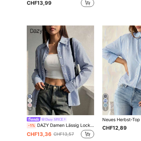
CHF13,99
18
5
Dazy SPICE
DAZY Damen Lässig Locker geschnittene Langarm Bluse mit Kragen und Knopfleiste, Blau und Weiß gestreift, geeignet für den Arbeitsweg im Sommer und Herbst
-1%
CHF12,89
CHF13,36
CHF13,57