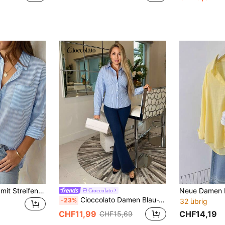
Neues Herbst-Top mit Streifenmuster für den grenzüberschreitenden Handel, lässiges und stilvolles Langarmhemd für Frauen. Frühling
Cioccolato
Cioccolato Damen Blau-Weiß gestreiftes Langarmhemd, Hemd mit Bindegürtel, lässiges Pendlerhemd, Urlaubshemd, tailliertes gestreiftes Hemd, geeignet für Frühling, Sommer, Herbst und Winter, elegant, Urlaub, Boho, Bürokleidung
-23%
32 übrig
CHF14,19
CHF11,99
CHF15,69