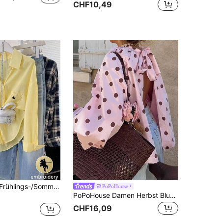
CHF10,49
Neue Damen Frühlings-/Sommer-Bluse aus leinenähnlichem Stoff in leuchtender Farbe, mit Brusttasche und Pferdepolo-Stickerei-Dekor, Knopfleiste vorne, Gelb
PoPoHouse
PoPoHouse Damen Herbst Bluse mit Polka Dots, Stehkragen, Puffärmeln, Rückenschleife, Cutout, locker, elegant, langärmlig, Design Top für Homecoming, Rosa
CHF16,09