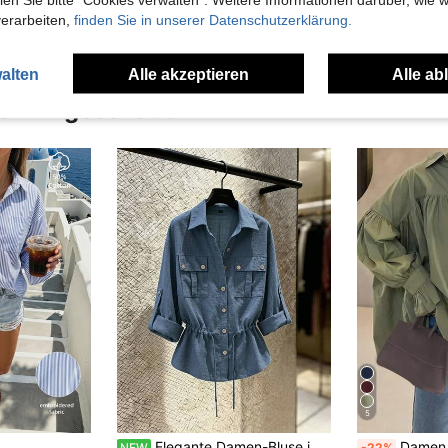
verarbeiten,
finden Sie in unserer Datenschutzerklärung.
alten
Alle akzeptieren
Alle ab
uch Angeschaut
5
Elegante Damen-Bluse im Hongkong-Stil, dünn mit strukturierter Optik, figurschmeichelndes Design mit Kordelzug an der Taille, Reverskragen, doppelte Taschen, Utility-Stil, einfarbig gewebter Stoff, Kordelzug-Taschen, Knöpfe, geeignet für Pendeln, Lässig, Büro, Alltag, Zuhause, Teegesellschaft
Damen Lässig Bluse mit Knopf 
NEW
-22%