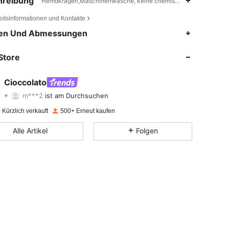
hreibung
Hemdkragen,Maschinenwäsche, keine chemische Reinigung,Knö
eitsinformationen und Kontakte
4,75
581
11K
en Und Abmessungen
4,75
581
11K
Store
4,75
581
11K
Cioccolato
m***2
ist am Durchsuchen
4,75
581
11K
Bewertung
Artikel
Follower
Kürzlich verkauft
500+ Erneut kaufen
4,75
581
11K
Alle Artikel
Folgen
4,75
581
11K
4,75
581
11K
4,75
581
11K
4,75
581
11K