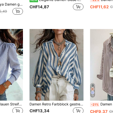
emd, minimalistischer Alltagskleidung
CHF14,87
CHF11,62
C
5,49
15
Damen-Bluse mit blauen Streifen, Rüschenkragen, langen regulären Ärmeln mit Knopfdetails, Standardlänge, perfekt für Frühling, Sommer und Herbst, französischer Mädchenstil
Damen Retro Farbblock gestreiftes Knopfhemd, lockeres Langarm Strandtop für Pendeln, Urlaub, Zuhause, Feiertage, Alltag, Frühling Sommer Herbst Winter
Damen Lässig Basic gestreiftes Hemd mit Spitz
-21%
CHF13,34
CHF9,37
C