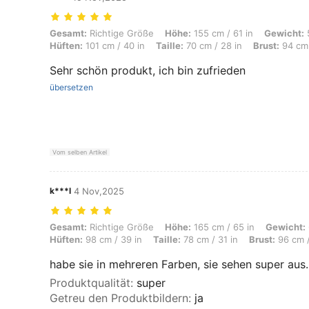
Gesamt: Richtige Größe, Höhe: 155 cm / 61 in, Gewicht: 53 kg / 117 lb
Gesamt:
Richtige Größe
Höhe:
155 cm / 61 in
Gewicht:
5
Hüften:
101 cm / 40 in
Taille:
70 cm / 28 in
Brust:
94 cm 
Sehr schön produkt, ich bin zufrieden
übersetzen
Vom selben Artikel
k***l
4 Nov,2025
Gesamt: Richtige Größe, Höhe: 165 cm / 65 in, Gewicht: 65 kg / 143 lb
Gesamt:
Richtige Größe
Höhe:
165 cm / 65 in
Gewicht:
Hüften:
98 cm / 39 in
Taille:
78 cm / 31 in
Brust:
96 cm /
habe sie in mehreren Farben, sie sehen super aus.
Produktqualität
:
super
Getreu den Produktbildern
:
ja