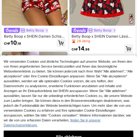
Betty Boop
Betty Boop
Betty Boop x SHEIN Damen Schlafa
Betty Boop x SHEIN Damen Lässig-
nzug Set mit Schleifendekor besteh
Hausmantel mit Buchstaben- & Car
28 übrig
10
CHF
,18
end aus Trägerhemd und Shorts
toon-Muster für den Alltag und zum
14
Schlafen
CHF
,98
Wir verwenden Cookies und ähnliche Technologien auf unserer Website, um Ihnen den
von Ihnen angeforderten Service bereitzustellen und Ihnen das bestmögliche
Webseitenerlebnis zu bieten. Sie können jederzeit nach Ihrer Wahl "Alle ablehnen", "Alle
akzeptieren" oder Ihre Cookie-Einstellungen anpassen. Wenn Sie "Alle akzeptieren"
auswählen, werden wir alle optionalen Cookies setzen, die uns helfen, den
Datenverkehr zu analysieren, erweiterte Funktionen anzubieten und Inhalte und
Anzeigen an Ihr Einkaufserlebnis bei SHEIN anzupassen. Wenn Sie "Alle ablehnen"
auswählen, lassen Sie nur die unbedingt erforderlichen Cookies zu, die unsere Website
zum Laufen bringen. Sie können diese in den Browsereinstellungen deaktivieren, was
jedoch die Funktionalität der Website beeinträchtigen kann. Um mehr über die von uns
verwendeten Cookies zu erfahren und Ihre optionalen Cookie-Einstellungen
anzupassen, wählen Sie bitte "Cookies verwalten". Weitere Informationen darüber, wie
wir die von uns erfassten Daten verarbeiten,
finden Sie in unserer
Datenschutzerklärung.
Alle ablehnen