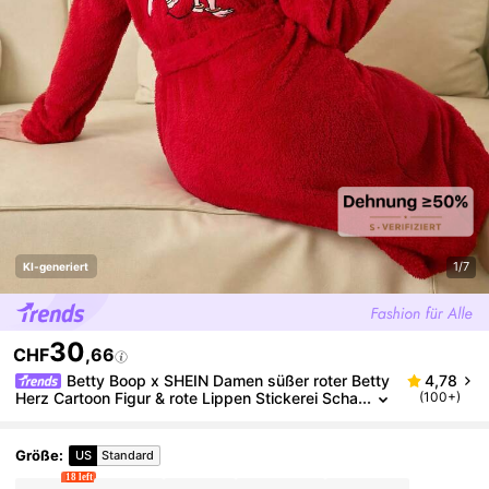
1/7
KI-generiert
30
CHF
,66
Betty Boop x SHEIN Damen süßer roter Betty
4,78
Herz Cartoon Figur & rote Lippen Stickerei Scha
(100+)
l Kragen Gürtel Plüsch Bademantel, Herbst/Wint
er Weihnachten Bademantel Neujahr warmer Flanell
Bademantel, flauschige rote Pyjamas für Damen rot
Größe
:
US
Standard
e Nachtwäsche, gemütlich
18 left