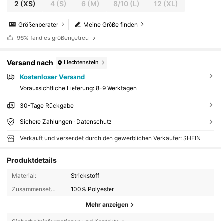
2
(XS)
4
(S)
6
(M)
8/10
(L)
12
(XL)
Größenberater
Meine Größe finden
96%
fand es größengetreu
Versand nach
Liechtenstein
Kostenloser Versand
Voraussichtliche Lieferung:
8-9 Werktagen
30-Tage Rückgabe
Sichere Zahlungen · Datenschutz
Verkauft und versendet durch den gewerblichen Verkäufer: SHEIN
Produktdetails
Material:
Strickstoff
Zusammensetzung:
100% Polyester
Mehr anzeigen