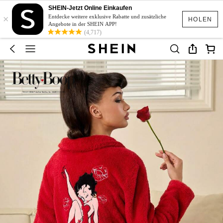
SHEIN-Jetzt Online Einkaufen
×
Entdecke weitere exklusive Rabatte und zusätzliche
HOLEN
Angebote in der SHEIN APP!
(4,717)