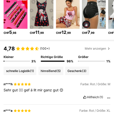
54K Follower
4,82
54K Follower
4,82
5
11
12
7
CHF
,98
CHF
,99
CHF
,99
CHF
,99
CHF
54K Follower
4,82
4,78
(100+)
Mehr anzeigen
54K Follower
4,82
Kleiner
Richtige Größe
Größer
3%
96%
1%
schnelle Logistik
(1)
hinreißend
(5)
Geschenk
(3)
54K Follower
4,82
n***h
Farbe: Rot / Größe: M
Sehr
gut
👍🏻
gef
ä
llt
mir
ganz
gut
😊
54K Follower
4,82
Hilfreich
(1)
54K Follower
4,82
n***a
Farbe: Rot / Größe: XL