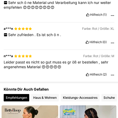
Sehr
sch
ö
ne
Material
und
Verarbeitung
kann
ich
nur
weiter
empfehlen
😍😍😍😍😍😍😍😍
54K Follower
4,82
Hilfreich
(1)
a***n
Farbe: Rot / Größe: XL
Sehr
zufrieden
.
Es
ist
sch
ö
n
.
Hilfreich
(0)
n***a
Farbe: Rot / Größe: M
Leider
passt
es
nicht
so
gut
muss
es
gr
öß
er
bestellen
,
sehr
angenehmes
Material
😍😍😍😍😍
Hilfreich
(2)
Könnte Dir Auch Gefallen
Empfehlungen
Haus & Wohnen
Kleidungs-Accessoires
Schuhe