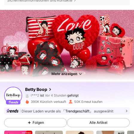
Sicherheitsinformationen und Kontakte
Mehr anzeigen
54K Follower
4,82
Betty Boop
l***2
ist
Vor 4 Stunden
gefolgt
l***a
ist am Durchsuchen
54K Follower
4,82
390K Kürzlich verkauft
50K Erneut kaufen
Dieser Laden wurde als
「Trendgeschäft」
ausgewählt
54K Follower
4,82
Folgen
Alle Artikel