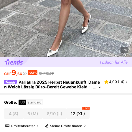
1/6
9
-23%
CHF12,59
CHF
,66
Pariaura 2025 Herbst Neuankunft: Dame
4,00
(
14
)
n Weich Lässig Büro-Bereit Gewebe Kleid -
V-Ausschnitt mit Spitzenbesatz, voluminös
e 3D Puffärmel für verspielten Silhouette, schlan
ke Passform kurzer Schnitt für schmeichelnde P
Größe
:
US
Standard
roportionen, Bommel Akzente an der Taillenaht
1 left
(perfekt für tägliche Erledigungen & romantisch
4
(S)
6
(M)
8/10
(L)
12
(XL)
e Dates)
Größenberater
Meine Größe finden