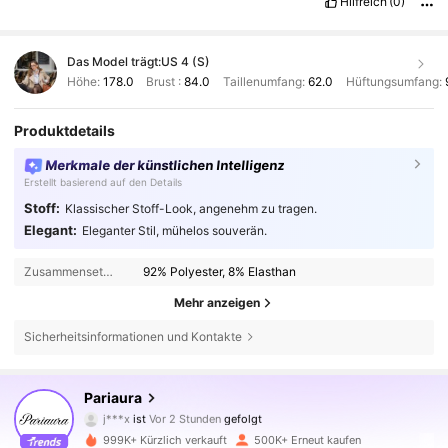
Hilfreich
(0)
Das Model trägt:
US 4 (S)
Höhe:
178.0
Brust :
84.0
Taillenumfang:
62.0
Hüftungsumfang:
Produktdetails
Merkmale der künstlichen Intelligenz
Erstellt basierend auf den Details
Stoff:
Klassischer Stoff-Look, angenehm zu tragen.
Elegant:
Eleganter Stil, mühelos souverän.
Zusammensetzung:
92% Polyester, 8% Elasthan
Mehr anzeigen
Sicherheitsinformationen und Kontakte
427K Follower
4,71
Pariaura
j***x
ist
Vor 2 Stunden
gefolgt
m***9
ist am Durchsuchen
427K Follower
4,71
999K+ Kürzlich verkauft
500K+ Erneut kaufen