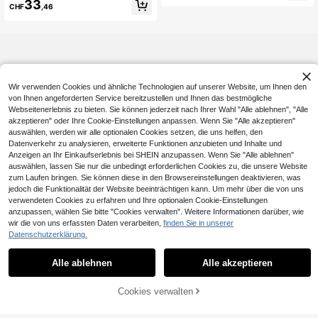
Minikleid, taillenschmeichelndes Kl
33
CHF
,46
ärmel, Bohemian Hochzeitsgast Par
eid, modisch geeignet für den Som
ty Sonderanlass Frühling Sommer el
mer, für den Alltag, französische Url
egant feminin, plissiert fließend
aubsoutfits, geeignet für den täglich
en Gebrauch, Ausgehen, Urlaub, Le
hreroutfits, Old Money, Business-Lä
ssig-Outfits für Bürofrauen, Homec
oming-Kleid, lässige Kleider für Da
men, Silvesterkleid
Wir verwenden Cookies und ähnliche Technologien auf unserer Website, um Ihnen den
von Ihnen angeforderten Service bereitzustellen und Ihnen das bestmögliche
Webseitenerlebnis zu bieten. Sie können jederzeit nach Ihrer Wahl "Alle ablehnen", "Alle
akzeptieren" oder Ihre Cookie-Einstellungen anpassen. Wenn Sie "Alle akzeptieren"
auswählen, werden wir alle optionalen Cookies setzen, die uns helfen, den
Datenverkehr zu analysieren, erweiterte Funktionen anzubieten und Inhalte und
Anzeigen an Ihr Einkaufserlebnis bei SHEIN anzupassen. Wenn Sie "Alle ablehnen"
auswählen, lassen Sie nur die unbedingt erforderlichen Cookies zu, die unsere Website
zum Laufen bringen. Sie können diese in den Browsereinstellungen deaktivieren, was
jedoch die Funktionalität der Website beeinträchtigen kann. Um mehr über die von uns
verwendeten Cookies zu erfahren und Ihre optionalen Cookie-Einstellungen
anzupassen, wählen Sie bitte "Cookies verwalten". Weitere Informationen darüber, wie
wir die von uns erfassten Daten verarbeiten,
finden Sie in unserer
Datenschutzerklärung.
Alle ablehnen
Alle akzeptieren
Cookies verwalten
ZUM WARENKORB HINZUFÜGEN