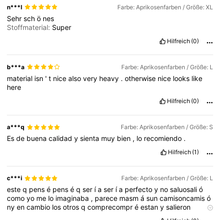
n***l
Farbe: Aprikosenfarben / Größe: XL
Sehr
sch
ö
nes
Stoffmaterial:
Super
Hilfreich
(0)
b***a
Farbe: Aprikosenfarben / Größe: L
material
isn
'
t
nice
also
very
heavy
.
otherwise
nice
looks
like
here
Hilfreich
(0)
a***q
Farbe: Aprikosenfarben / Größe: S
Es
de
buena
calidad
y
sienta
muy
bien
,
lo
recomiendo
.
Hilfreich
(1)
c***i
Farbe: Aprikosenfarben / Größe: L
este
q
pens
é
pens
é
q
ser
í
a
ser
í
a
perfecto
y
no
saluosali
ó
como
yo
me
lo
imaginaba
,
parece
masm
á
sun
camisoncamis
ó
ny
en
cambio
los
otros
q
comprecompr
é
estan
y
salieron
perfectos