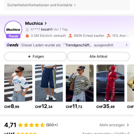
Sicherheitsinformationen und Kontakte
341K Follower
4,75
Muchica
h***7
bezahlt
Vor 1 Tag
j***4
ist
Vor 30 Minuten
gefolgt
3.3M Kürzlich verkauft
690K Erneut kaufen
15% Anstieg d
341K Follower
4,75
Dieser Laden wurde als
「Trendgeschäft」
ausgewählt
Folgen
Alle Artikel
341K Follower
4,75
341K Follower
4,75
341K Follower
4,75
8
12
11
35
CHF
,99
CHF
,34
CHF
,72
CHF
,49
CHF
341K Follower
4,75
4,71
(500+)
Mehr anzeigen
s***5
Farbe: marineblau / Größe: S