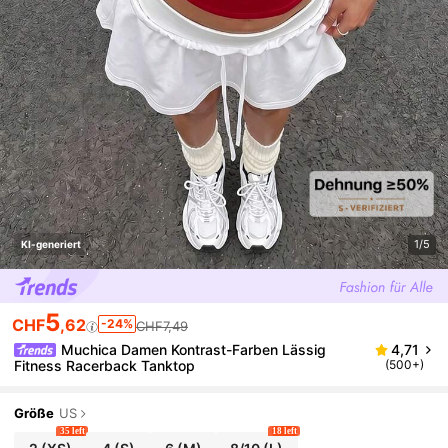
1/5
KI-generiert
5
CHF
,62
-24%
CHF7,49
Muchica Damen Kontrast-Farben Lässig
4,71
Fitness Racerback Tanktop
(500+)
Größe
US
35 left
18 left