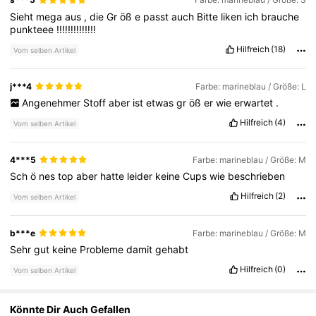
341K Follower
4,75
Sieht
mega
aus
,
die
Gr
öß
e
passt
auch
Bitte
liken
ich
brauche
punkteee
‼️‼️‼️‼️‼️‼️‼️
Hilfreich
(18)
Vom selben Artikel
341K Follower
4,75
j***4
Farbe: marineblau / Größe: L
Angenehmer
Stoff
aber
ist
etwas
gr
öß
er
wie
erwartet
.
341K Follower
4,75
Hilfreich
(4)
Vom selben Artikel
341K Follower
4,75
4***5
Farbe: marineblau / Größe: M
Sch
ö
nes
top
aber
hatte
leider
keine
Cups
wie
beschrieben
Hilfreich
(2)
Vom selben Artikel
341K Follower
4,75
b***e
Farbe: marineblau / Größe: M
Sehr
gut
keine
Probleme
damit
gehabt
Hilfreich
(0)
Vom selben Artikel
Könnte Dir Auch Gefallen