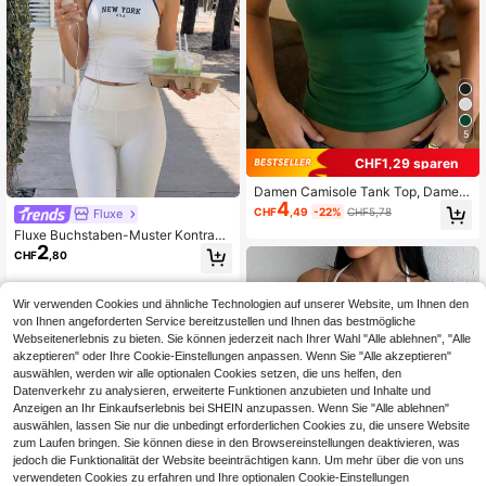
5
CHF1,29 sparen
Damen Camisole Tank Top, Damen
4
Tank Top, vielseitiges lässiges Cam
CHF
,49
-22%
CHF5,78
Fluxe
isole Tank Top. Sport-BH, Damen T
Fluxe Buchstaben-Muster Kontrast
ank Top, rückenfreies Fitness Top,
2
besatz Sommer Mode Sport Träger
Damen Sport Tank Top.
CHF
,80
hemd & Top
Wir verwenden Cookies und ähnliche Technologien auf unserer Website, um Ihnen den
von Ihnen angeforderten Service bereitzustellen und Ihnen das bestmögliche
Webseitenerlebnis zu bieten. Sie können jederzeit nach Ihrer Wahl "Alle ablehnen", "Alle
akzeptieren" oder Ihre Cookie-Einstellungen anpassen. Wenn Sie "Alle akzeptieren"
auswählen, werden wir alle optionalen Cookies setzen, die uns helfen, den
Datenverkehr zu analysieren, erweiterte Funktionen anzubieten und Inhalte und
Anzeigen an Ihr Einkaufserlebnis bei SHEIN anzupassen. Wenn Sie "Alle ablehnen"
auswählen, lassen Sie nur die unbedingt erforderlichen Cookies zu, die unsere Website
zum Laufen bringen. Sie können diese in den Browsereinstellungen deaktivieren, was
jedoch die Funktionalität der Website beeinträchtigen kann. Um mehr über die von uns
verwendeten Cookies zu erfahren und Ihre optionalen Cookie-Einstellungen