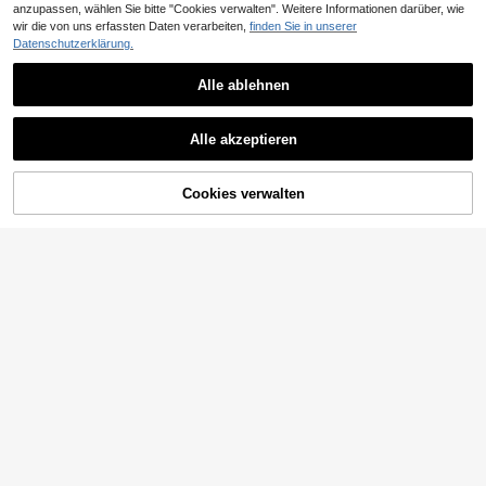
anzupassen, wählen Sie bitte "Cookies verwalten". Weitere Informationen darüber, wie
wir die von uns erfassten Daten verarbeiten,
finden Sie in unserer
Datenschutzerklärung.
7
Alle ablehnen
Dewbera
21
Dewbera Dewbera Damen 2-i
NEW
6
n-1 mehrschichtiges Camisole Tank
CHF
,49
Slayform
top für tägliches Fitness und Sport
Alle akzeptieren
Slayform Slayform Nahtloser Dame
5
n Einfarbiger Minimalistischer Kreuz
CHF
,99
-22%
CHF7,76
-Sport-BH
Cookies verwalten
ZUM WARENKORB HINZUFÜGEN