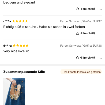
bequem
und
elegant
808K Follower
4,85
Hilfreich
(0)
r***a
Farbe: Schwarz / Größe: EUR37
Richtig
s
üß
e
schuhe
.
Habe
sie
schon
in
zwei
farben
Hilfreich
(0)
d***a
Farbe: Schwarz / Größe: EUR38
Very
nice
love
iiit
.
Hilfreich
(0)
Zusammenpassende Stile
Das könnte Ihnen auch gefallen