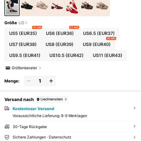
Größe
US
15 left
25 left
US5
(EUR35)
US6
(EUR36)
US6.5
(EUR37)
36 left
US7
(EUR38)
US8
(EUR39)
US9
(EUR40)
US9.5
(EUR41)
US10.5
(EUR42)
US11
(EUR43)
Größenberater
Menge:
Versand nach
Liechtenstein
Kostenloser Versand
Voraussichtliche Lieferung:
8-9 Werktagen
30-Tage Rückgabe
Sichere Zahlungen · Datenschutz