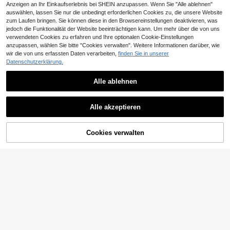
Anzeigen an Ihr Einkaufserlebnis bei SHEIN anzupassen. Wenn Sie "Alle ablehnen"
auswählen, lassen Sie nur die unbedingt erforderlichen Cookies zu, die unsere Website
zum Laufen bringen. Sie können diese in den Browsereinstellungen deaktivieren, was
jedoch die Funktionalität der Website beeinträchtigen kann. Um mehr über die von uns
verwendeten Cookies zu erfahren und Ihre optionalen Cookie-Einstellungen
anzupassen, wählen Sie bitte "Cookies verwalten". Weitere Informationen darüber, wie
wir die von uns erfassten Daten verarbeiten,
finden Sie in unserer
Datenschutzerklärung.
Alle ablehnen
32
#Französischer Schick
Michell
Alle akzeptieren
CUCCOO BIZCHIC Damen Klassisc
Damen High Heel Mary Jane Pump
he schwarze Absatz-Riemen Flach
s, modische lässige Slip-On Sandal
18
21
CHF
,48
CHF
,98
e Schuhe, Mode
en ohne Rücken
Cookies verwalten
ZUM WARENKORB HINZUFÜGEN