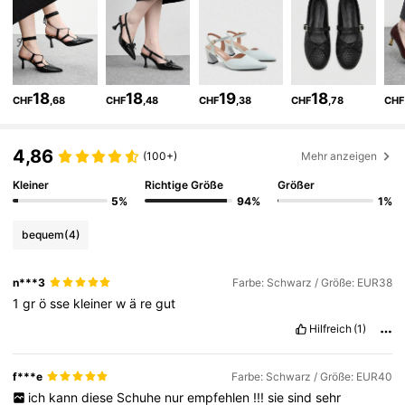
808K Follower
4,85
808K Follower
4,85
18
18
19
18
CHF
,68
CHF
,48
CHF
,38
CHF
,78
CHF
808K Follower
4,85
4,86
(100+)
Mehr anzeigen
808K Follower
Kleiner
Richtige Größe
Größer
4,85
5%
94%
1%
bequem
(4)
808K Follower
4,85
n***3
Farbe: Schwarz / Größe: EUR38
1
gr
ö
sse
kleiner
w
ä
re
gut
808K Follower
4,85
Hilfreich
(1)
808K Follower
4,85
f***e
Farbe: Schwarz / Größe: EUR40
ich
kann
diese
Schuhe
nur
empfehlen
!!!
sie
sind
sehr