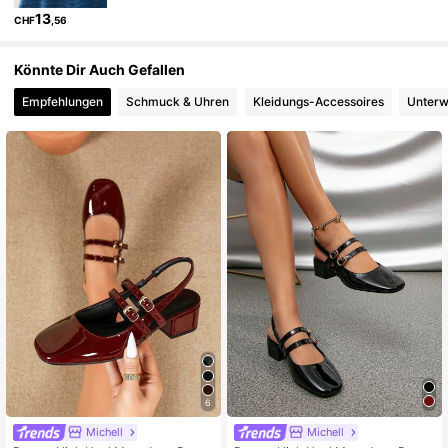
13
CHF
,56
Könnte Dir Auch Gefallen
Empfehlungen
Schmuck & Uhren
Kleidungs-Accessoires
Unterw
6
Michell
Michell