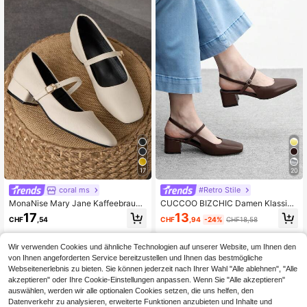
17
20
coral ms
#Retro Stile
MonaNise Mary Jane Kaffeebraun
CUCCOO BIZCHIC Damen Klassisc
Quadratische Zehenpartie 3cm Blo
he schwarze Riemen Pumps mit nie
13
17
CHF
,94
-24%
CHF18,58
CHF
,54
ckabsatz Pumps Schuhe Professio
drigem Absatz für Weihnachten
nell Arbeit Pendeln Versammlung B
ankett Schwarz Vielseitig Premium
Wir verwenden Cookies und ähnliche Technologien auf unserer Website, um Ihnen den
Mode Lässig Pumps
von Ihnen angeforderten Service bereitzustellen und Ihnen das bestmögliche
Webseitenerlebnis zu bieten. Sie können jederzeit nach Ihrer Wahl "Alle ablehnen", "Alle
akzeptieren" oder Ihre Cookie-Einstellungen anpassen. Wenn Sie "Alle akzeptieren"
auswählen, werden wir alle optionalen Cookies setzen, die uns helfen, den
Datenverkehr zu analysieren, erweiterte Funktionen anzubieten und Inhalte und