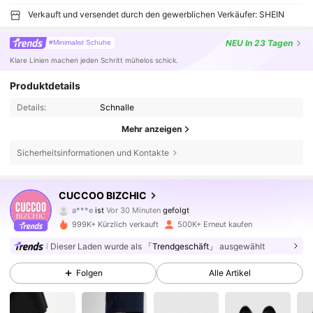
Verkauft und versendet durch den gewerblichen Verkäufer: SHEIN
NEU
In 23 Tagen
#Minimalist Schuhe
Klare Linien machen jeden Schritt mühelos schick.
Produktdetails
Details:
Schnalle
Mehr anzeigen
Sicherheitsinformationen und Kontakte
808K Follower
4,85
CUCCOO BIZCHIC
a***e
ist
Vor 30 Minuten
gefolgt
w***w
ist am Durchsuchen
808K Follower
4,85
999K+ Kürzlich verkauft
500K+ Erneut kaufen
Dieser Laden wurde als
「Trendgeschäft」
ausgewählt
808K Follower
4,85
Folgen
Alle Artikel