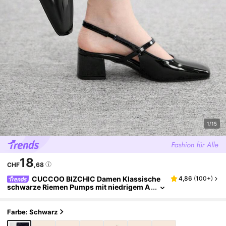
1/15
18
CHF
,68
CUCCOO BIZCHIC Damen Klassische
4,86
(
100+
)
schwarze Riemen Pumps mit niedrigem A
bsatz für Weihnachten
Farbe: Schwarz