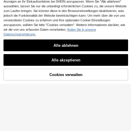
Anzeigen an Ihr Einkaufserlebnis bei SHEIN anzupassen. Wenn Sie "Alle ablehnen"
auswählen, lassen Sie nur die unbedingt erforderlichen Cookies zu, die unsere Website
zum Laufen bringen. Sie können diese in den Browsereinstellungen deaktivieren, was
jedoch die Funktionalität der Website beeinträchtigen kann. Um mehr über die von uns
verwendeten Cookies zu erfahren und Ihre optionalen Cookie-Einstellungen
anzupassen, wählen Sie bitte "Cookies verwalten". Weitere Informationen darüber, wie
wir die von uns erfassten Daten verarbeiten,
finden Sie in unserer
Datenschutzerklärung.
Alle ablehnen
Selianne Damen rückenfrei Trägerk
2025 Sommer Sexy Cut-Out 2-teili
leid mit Hohlmuster aus Strick
ger Badeanzug Cover-Up, Damen T
40 übrig
11
Alle akzeptieren
CHF
,51
-50%
CHF23,18
aillen-Bindung Top & Langer Rock
18
Set, Strandclub Kleid Weiß, Ästhetis
CHF
,49
ch
Cookies verwalten
ZUM WARENKORB HINZUFÜGEN