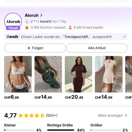
Aloruh
2.6M Follower
4,77
a***s
bezahlt
Vor 1 Tag
r***a
ist
Vor 10 Minuten
gefolgt
11.8M Kürzlich verkauft
6.4M Erneut kaufen
2.6M Follower
4,77
Dieser Laden wurde als
「Trendgeschäft」
ausgewählt
Folgen
Alle Artikel
2.6M Follower
4,77
2.6M Follower
4,77
2.6M Follower
4,77
6
14
20
14
CHF
,99
CHF
,99
CHF
,49
CHF
,99
CHF
2.6M Follower
4,77
4,77
(500+)
Mehr anzeigen
Kleiner
Richtige Größe
Größer
4%
94%
2%