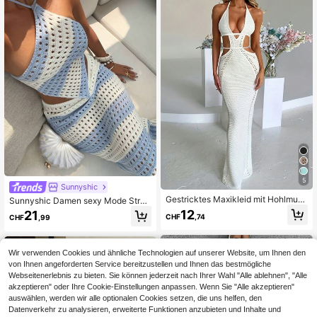
5
Sunnyshic
Gestricktes Maxikleid mit Hohlmust
Sunnyshic Damen sexy Mode Stran
er, durchsichtiger Strandüberwurf m
d blau & weiß gestreifter mehrfarbig
12
21
CHF
,74
CHF
,99
it offenem Rücken und gekreuzten
er Spaghetti-Träger Camisole und
Trägern, einfarbig, perfekt für Frühli
Maxi Rock Strickpullover 2-teiliges
ngs-/Sommer-/Herbstferien in Weiß
Set, Sommer
Wir verwenden Cookies und ähnliche Technologien auf unserer Website, um Ihnen den
von Ihnen angeforderten Service bereitzustellen und Ihnen das bestmögliche
Webseitenerlebnis zu bieten. Sie können jederzeit nach Ihrer Wahl "Alle ablehnen", "Alle
akzeptieren" oder Ihre Cookie-Einstellungen anpassen. Wenn Sie "Alle akzeptieren"
auswählen, werden wir alle optionalen Cookies setzen, die uns helfen, den
Datenverkehr zu analysieren, erweiterte Funktionen anzubieten und Inhalte und