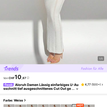
1/5
10
CHF
,87
Von
Aloruh Damen Lässig einfarbiges U-Au
4,77
(
500+
)
sschnitt tief ausgeschnittenes Cut Out ge
stricktes enges Träger Pulloverkleid
Farbe: Weiss