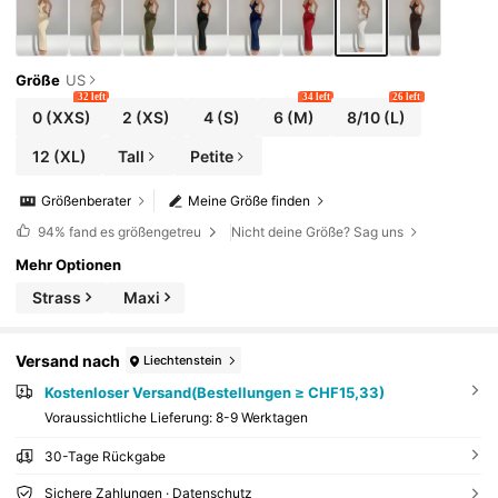
Größe
US
32 left
34 left
26 left
0
(XXS)
2
(XS)
4
(S)
6
(M)
8/10
(L)
12
(XL)
Tall
Petite
Größenberater
Meine Größe finden
94%
fand es größengetreu
Nicht deine Größe? Sag uns
Mehr Optionen
Strass
Maxi
Versand nach
Liechtenstein
Kostenloser Versand(Bestellungen ≥ CHF15,33)
Voraussichtliche Lieferung:
8-9 Werktagen
30-Tage Rückgabe
Sichere Zahlungen · Datenschutz