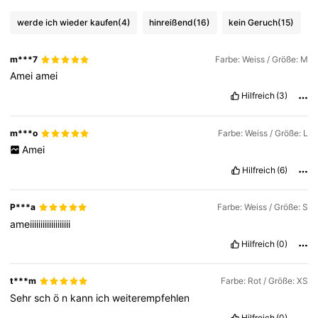
2.6M Follower
4,77
werde ich wieder kaufen
(4)
hinreißend
(16)
kein Geruch
(15)
2.6M Follower
4,77
m***7
Farbe: Weiss / Größe: M
Amei
amei
Hilfreich
(3)
2.6M Follower
4,77
m***o
Farbe: Weiss / Größe: L
2.6M Follower
4,77
Amei
Hilfreich
(6)
2.6M Follower
4,77
P***a
Farbe: Weiss / Größe: S
ameiiiiiiiiiiiiiiiiiii
Hilfreich
(0)
t***m
Farbe: Rot / Größe: XS
Sehr
sch
ö
n
kann
ich
weiterempfehlen
Hilfreich
(0)