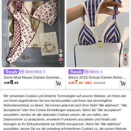
11
4
Swim Mod
Bikinx
Swim Mod Neues Damen Sommer 2
Bikinx 2025 Schule Damen Boho-S
8
7
Stücke Set mit zufälligem Blumen-
pitzen gestreifte strukturierte Stoff
CHF
,49
CHF
,49
-25%
CHF9,99
und Karomuster, Triangel-Bikini-To
Bademode, Urlaubs Dreieck Cup Bi
p und -Unterteil, Bademode für den
kini mit Rüschen Unterteil Strand S
Strandurlaub
ommer
Wir verwenden Cookies und ähnliche Technologien auf unserer Website, um Ihnen den
von Ihnen angeforderten Service bereitzustellen und Ihnen das bestmögliche
Webseitenerlebnis zu bieten. Sie können jederzeit nach Ihrer Wahl "Alle ablehnen", "Alle
akzeptieren" oder Ihre Cookie-Einstellungen anpassen. Wenn Sie "Alle akzeptieren"
auswählen, werden wir alle optionalen Cookies setzen, die uns helfen, den
Datenverkehr zu analysieren, erweiterte Funktionen anzubieten und Inhalte und
Anzeigen an Ihr Einkaufserlebnis bei SHEIN anzupassen. Wenn Sie "Alle ablehnen"
auswählen, lassen Sie nur die unbedingt erforderlichen Cookies zu, die unsere Website