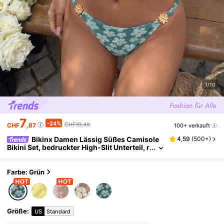
1/10
7
-24%
CHF10,49
CHF
,87
100+ verkauft
Bikinx Damen Lässig Süßes Camisole
4,59
(
500+
)
Bikini Set, bedruckter High-Slit Unterteil, r
ückenfrei mit Bindung, Badeanzug für Url
aub Strand Sommer
Farbe: Grün
Größe
:
US
Standard