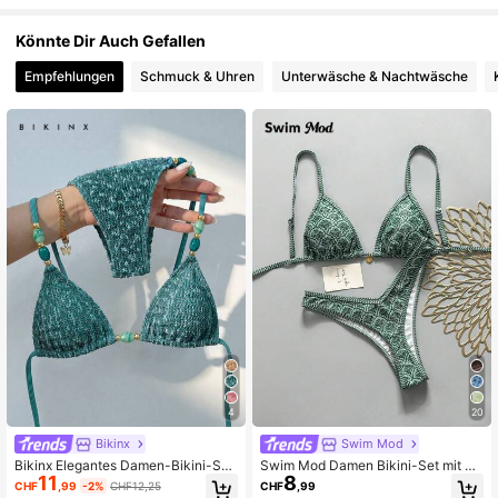
Könnte Dir Auch Gefallen
Empfehlungen
Schmuck & Uhren
Unterwäsche & Nachtwäsche
4
20
Bikinx
Swim Mod
Bikinx Elegantes Damen-Bikini-Set
Swim Mod Damen Bikini-Set mit zu
11
8
mit strukturierter Perlenverzierung,
fälligem Blume Muster, Trägern und
CHF
,99
-2%
CHF12,25
CHF
,99
Neckholder-Top, seitlich gebunden
sexy Passform, für den Sommer