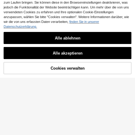
zum Laufen bringen. Sie können diese in den Browsereinstellungen deaktivieren, was
jedoch die Funktionalität der Website beeinträchtigen kann. Um mehr über die von uns
verwendeten Cookies zu erfahren und Ihre optionalen Cookie-Einstellungen
anzupassen, wählen Sie bitte "Cookies verwalten". Weitere Informationen darüber, wie
wir die von uns erfassten Daten verarbeiten,
finden Sie in unserer
Datenschutzerklärung.
Alle ablehnen
10
7
Damen Sexy einfarbiges gelbes Biki
#Bikini Hohe Taill
Alle akzeptieren
9
ni-Set mit Metallblumen-Anhänger,
CHF
,49
Swim Mod Neue Ankunft Damen el
elegante lässige Strand-/Resort-Kl
9
eganter luxuriöser Boho Bohemian
CHF
,99
eidung für Sommerurlaub, Vacation
Urlaubsstil 2-teiliges frisches hellbl
core
Cookies verwalten
ZUM WARENKORB HINZUFÜGEN
aues strukturiertes handgefertigtes
Stickerei Triangel Bikini Set mit wei
ßer Gänseblümchen Stickerei, brau
nem Kontrastnaht Saum & Seestern
Metallanhänger, verstellbarer Chee
ky Boden mit Schieber Detail Stretc
h Schwimmstoff für Sommer Strand
urlaub, Pool Party Musikfestivals, M
uttertag/Hochzeit Feiertage, Frühja
hrsferien Outfit