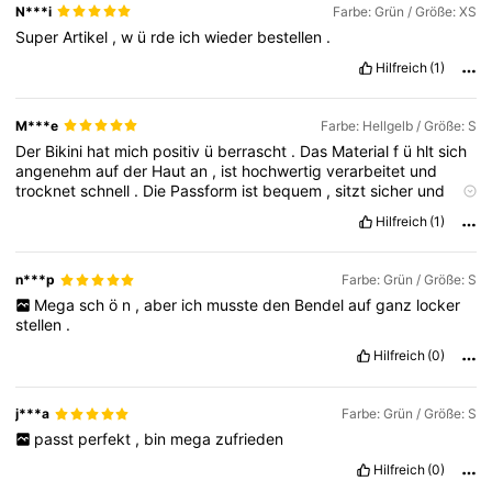
N***i
Farbe: Grün / Größe: XS
79K Follower
4,85
Super
Artikel
,
w
ü
rde
ich
wieder
bestellen
.
Hilfreich
(1)
79K Follower
4,85
M***e
Farbe: Hellgelb / Größe: S
Der
Bikini
hat
mich
positiv
ü
berrascht
.
Das
Material
f
ü
hlt
sich
angenehm
auf
der
Haut
an
,
ist
hochwertig
verarbeitet
und
79K Follower
4,85
trocknet
schnell
.
Die
Passform
ist
bequem
,
sitzt
sicher
und
entspricht
der
Gr
öß
enangabe
.
Auch
die
Farben
sehen
in
echt
Hilfreich
(1)
genauso
sch
ö
n
aus
wie
auf
den
Produktbildern
.
Klare
79K Follower
4,85
Kaufempfehlung
!
n***p
Farbe: Grün / Größe: S
Mega
sch
ö
n
,
aber
ich
musste
den
Bendel
auf
ganz
locker
79K Follower
4,85
stellen
.
Hilfreich
(0)
79K Follower
4,85
j***a
Farbe: Grün / Größe: S
passt
perfekt
,
bin
mega
zufrieden
Hilfreich
(0)