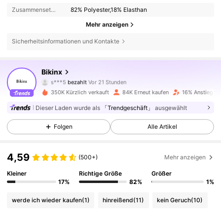
Zusammensetzung:
82% Polyester,18% Elasthan
Mehr anzeigen
Sicherheitsinformationen und Kontakte
79K Follower
4,85
Bikinx
s***5
bezahlt
Vor 21 Stunden
m***s
ist
Vor 10 Minuten
gefolgt
350K Kürzlich verkauft
84K Erneut kaufen
16% Anstieg de
79K Follower
4,85
Dieser Laden wurde als
「Trendgeschäft」
ausgewählt
Folgen
Alle Artikel
79K Follower
4,85
4,59
(500+)
Mehr anzeigen
79K Follower
4,85
Kleiner
Richtige Größe
Größer
17%
82%
1%
79K Follower
4,85
werde ich wieder kaufen
(1)
hinreißend
(11)
kein Geruch
(10)