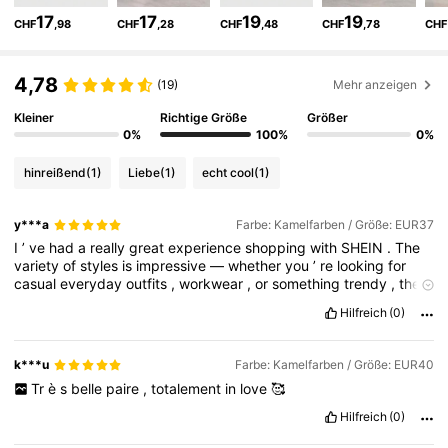
17
17
19
19
CHF
,98
CHF
,28
CHF
,48
CHF
,78
CHF
27K Follower
4,79
4,78
(19)
Mehr anzeigen
Kleiner
Richtige Größe
Größer
27K Follower
4,79
0%
100%
0%
hinreißend
(1)
Liebe
(1)
echt cool
(1)
27K Follower
4,79
y***a
Farbe: Kamelfarben / Größe: EUR37
I
’
ve
had
a
really
great
experience
shopping
with
SHEIN
.
The
27K Follower
4,79
variety
of
styles
is
impressive
—
whether
you
’
re
looking
for
casual
everyday
outfits
,
workwear
,
or
something
trendy
,
there
’
s
always
plenty
to
choose
from
.
I
especially
love
how
easy
the
Hilfreich
(0)
app
and
website
are
to
navigate
,
with
clear
photos
and
helpful
27K Follower
4,79
customer
reviews
that
make
picking
the
right
size
much
easier
.
k***u
Farbe: Kamelfarben / Größe: EUR40
Tr
è
s
belle
paire
,
totalement
in
love
🥰
27K Follower
4,79
Hilfreich
(0)