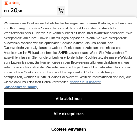
u, armegrün, vielseitig, lässig, Slip-
4 übrig
On, leicht, höhenvergrößernd, weic
20
h und bequem, für College und Pen
CHF
,28
deln
Wir verwenden Cookies und ähnliche Technologien auf unserer Website, um Ihnen den
von Ihnen angeforderten Service bereitzustellen und Ihnen das bestmögliche
Webseitenerlebnis zu bieten. Sie können jederzeit nach Ihrer Wahl "Alle ablehnen", "Alle
akzeptieren" oder Ihre Cookie-Einstellungen anpassen. Wenn Sie "Alle akzeptieren"
auswählen, werden wir alle optionalen Cookies setzen, die uns helfen, den
Datenverkehr zu analysieren, erweiterte Funktionen anzubieten und Inhalte und
Anzeigen an Ihr Einkaufserlebnis bei SHEIN anzupassen. Wenn Sie "Alle ablehnen"
auswählen, lassen Sie nur die unbedingt erforderlichen Cookies zu, die unsere Website
zum Laufen bringen. Sie können diese in den Browsereinstellungen deaktivieren, was
jedoch die Funktionalität der Website beeinträchtigen kann. Um mehr über die von uns
verwendeten Cookies zu erfahren und Ihre optionalen Cookie-Einstellungen
anzupassen, wählen Sie bitte "Cookies verwalten". Weitere Informationen darüber, wie
wir die von uns erfassten Daten verarbeiten,
finden Sie in unserer
Datenschutzerklärung.
Alle ablehnen
Alle akzeptieren
Cookies verwalten
ZUM WARENKORB HINZUFÜGEN