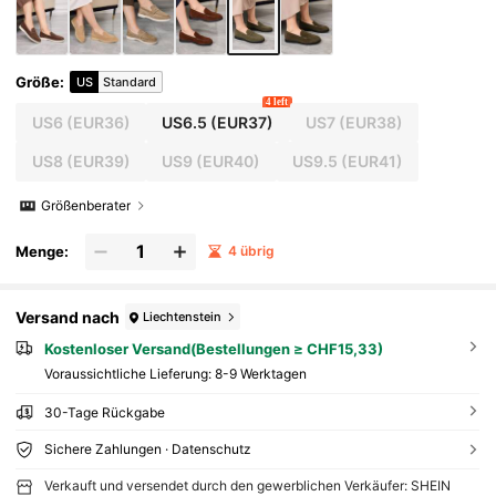
Größe
:
US
Standard
4 left
US6
(EUR36)
US6.5
(EUR37)
US7
(EUR38)
US8
(EUR39)
US9
(EUR40)
US9.5
(EUR41)
Größenberater
Menge:
4 übrig
Versand nach
Liechtenstein
Kostenloser Versand(Bestellungen ≥ CHF15,33)
Voraussichtliche Lieferung:
8-9 Werktagen
30-Tage Rückgabe
Sichere Zahlungen · Datenschutz
Verkauft und versendet durch den gewerblichen Verkäufer: SHEIN