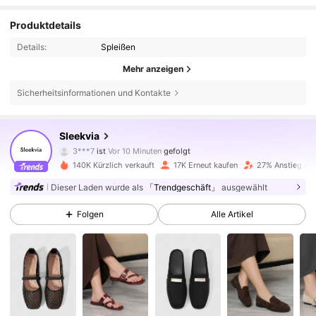
Produktdetails
Details:
Spleißen
Mehr anzeigen
Sicherheitsinformationen und Kontakte
27K Follower
4,79
Sleekvia
3***7
ist
Vor 10 Minuten
gefolgt
j***1
ist am Durchsuchen
140K Kürzlich verkauft
17K Erneut kaufen
27% Anstieg der
27K Follower
4,79
Dieser Laden wurde als
「Trendgeschäft」
ausgewählt
Folgen
Alle Artikel
27K Follower
4,79
27K Follower
4,79
27K Follower
4,79