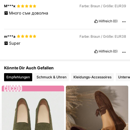
М***к
Farbe: Braun / Größe: EUR39
Много
съм
доволна
Hilfreich
(0)
m***a
Farbe: Braun / Größe: EUR38
Super
Hilfreich
(0)
Könnte Dir Auch Gefallen
Empfehlungen
Schmuck & Uhren
Kleidungs-Accessoires
Unterw