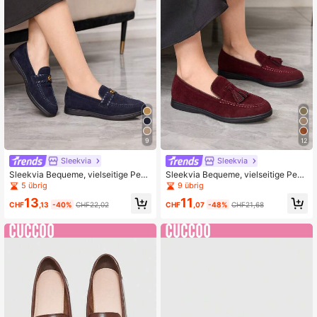
9
12
Sleekvia
Sleekvia
Sleekvia Bequeme, vielseitige Pend
Sleekvia Bequeme, vielseitige Pend
ler-Quasten-Dekor Loafers
ler-Quasten-Dekor Loafers
5 übrig
9 übrig
13
11
CHF
,13
-40%
CHF22,02
CHF
,07
-48%
CHF21,68