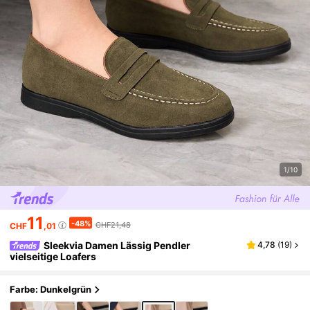
1/10
11
-48%
CHF21,48
CHF
,01
Sleekvia Damen Lässig Pendler
4,78
(
19
)
vielseitige Loafers
Farbe: Dunkelgrün