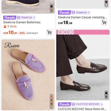
4
Sleekvia
Sleekvia Damen Casual vielseitige
Sleekvia
Pendler Cut Out Stickerei Spitzsch
18
Sleekvia Damen Ballerinas
CHF
,58
uhe
8 übrig
10
CHF
,91
-41%
CHF18,54
CUCCOO BIZCHIC
12
CUCCOO BIZCHIC Neue Retro Mod