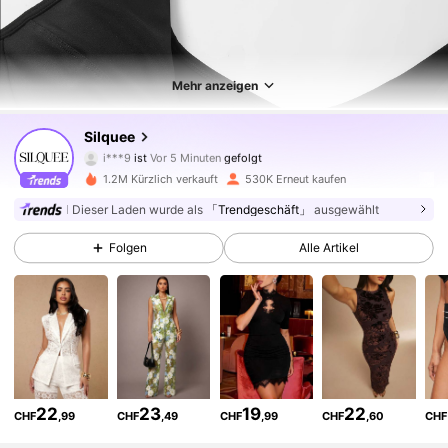
Mehr anzeigen
763K Follower
4,81
Silquee
i***9
ist
Vor 5 Minuten
gefolgt
d***a
ist am Durchsuchen
763K Follower
4,81
1.2M Kürzlich verkauft
530K Erneut kaufen
Dieser Laden wurde als
「Trendgeschäft」
ausgewählt
763K Follower
4,81
Folgen
Alle Artikel
763K Follower
4,81
763K Follower
4,81
22
23
19
22
CHF
,99
CHF
,49
CHF
,99
CHF
,60
CHF
763K Follower
4,81