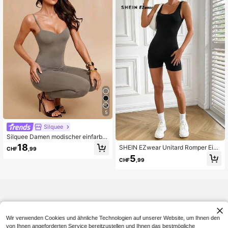
aubs- und Büroalltag, geeignet für F
rühling und Sommer, Vintage-Dame
nbekleidung, Damen-Jumpsuit, Pol
ka-Dot-Jumpsuit, Jumpsuit mit Spit
zenbesatz
5
Silquee
Silquee Damen modischer einfarbig
er Slim-Fit Jumpsuit, Sommer
18
SHEIN EZwear Unitard Romper Einf
CHF
,99
arbig rückenfrei
5
CHF
,99
Wir verwenden Cookies und ähnliche Technologien auf unserer Website, um Ihnen den
von Ihnen angeforderten Service bereitzustellen und Ihnen das bestmögliche