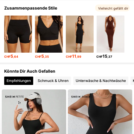
Zusammenpassende Stile
Vielleicht gefällt dir
763K Follower
4,81
763K Follower
4,81
5
5
11
15
CHF
,64
CHF
,35
CHF
,99
CHF
,37
763K Follower
4,81
Könnte Dir Auch Gefallen
763K Follower
4,81
Empfehlungen
Schmuck & Uhren
Unterwäsche & Nachtwäsche
763K Follower
4,81