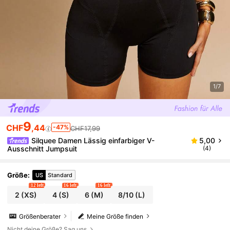
1/7
9
CHF
,44
-47%
CHF17,99
Silquee Damen Lässig einfarbiger V-
5,00
Ausschnitt Jumpsuit
(4)
Größe
:
US
Standard
12 left
16 left
16 left
2
(XS)
4
(S)
6
(M)
8/10
(L)
Größenberater
Meine Größe finden
Nicht deine Größe? Sag uns