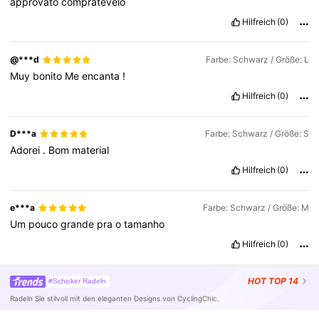
approvato
compratevelo
Hilfreich
(0)
@***d
Farbe: Schwarz / Größe: L
Muy
bonito
Me
encanta
!
Hilfreich
(0)
D***a
Farbe: Schwarz / Größe: S
Adorei
.
Bom
material
Hilfreich
(0)
e***a
Farbe: Schwarz / Größe: M
Um
pouco
grande
pra
o
tamanho
Hilfreich
(0)
HOT
TOP 14
#Schicker Radeln
Radeln Sie stilvoll mit den eleganten Designs von CyclingChic.