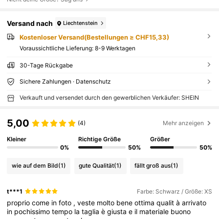
Versand nach
Liechtenstein
Kostenloser Versand(Bestellungen ≥ CHF15,33)
Voraussichtliche Lieferung:
8-9 Werktagen
30-Tage Rückgabe
Sichere Zahlungen · Datenschutz
Verkauft und versendet durch den gewerblichen Verkäufer: SHEIN
5,00
(4)
Mehr anzeigen
Kleiner
Richtige Größe
Größer
0%
50%
50%
wie auf dem Bild
(1)
gute Qualität
(1)
fällt groß aus
(1)
t***1
Farbe: Schwarz / Größe: XS
proprio
come
in
foto
,
veste
molto
bene
ottima
qualit
à
arrivato
in
pochissimo
tempo
la
taglia
è
giusta
e
il
materiale
buono