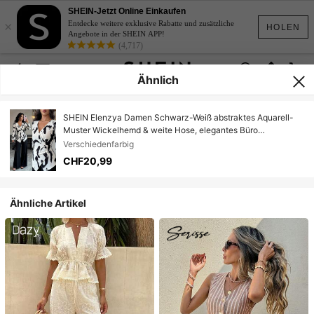
SHEIN-Jetzt Online Einkaufen
×
Entdecke weitere exklusive Rabatte und zusätzliche
HOLEN
Angebote in der SHEIN APP!
(4,717)
Ähnlich
SHEIN Elenzya Damen Schwarz-Weiß abstraktes Aquarell-
Muster Wickelhemd & weite Hose, elegantes Büro
Französisch Lässig Chic Vintage Herbst neues 2 Stücke Set
Verschiedenfarbig
CHF20,99
Ähnliche Artikel