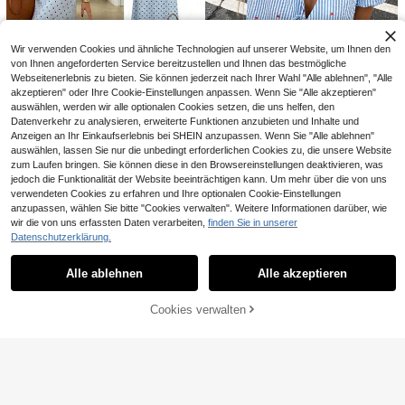
Wir verwenden Cookies und ähnliche Technologien auf unserer Website, um Ihnen den
von Ihnen angeforderten Service bereitzustellen und Ihnen das bestmögliche
Webseitenerlebnis zu bieten. Sie können jederzeit nach Ihrer Wahl "Alle ablehnen", "Alle
akzeptieren" oder Ihre Cookie-Einstellungen anpassen. Wenn Sie "Alle akzeptieren"
auswählen, werden wir alle optionalen Cookies setzen, die uns helfen, den
Datenverkehr zu analysieren, erweiterte Funktionen anzubieten und Inhalte und
Easowa
Anzeigen an Ihr Einkaufserlebnis bei SHEIN anzupassen. Wenn Sie "Alle ablehnen"
Easowa Blaues Polka-Dot Bindeto
auswählen, lassen Sie nur die unbedingt erforderlichen Cookies zu, die unsere Website
p + Blauer Schlitzrock Damen Set,
10 übrig
zum Laufen bringen. Sie können diese in den Browsereinstellungen deaktivieren, was
Elegant Elegant Sanft
17
#Riviera Romanze
jedoch die Funktionalität der Website beeinträchtigen kann. Um mehr über die von uns
CHF
,49
verwendeten Cookies zu erfahren und Ihre optionalen Cookie-Einstellungen
Serisse Damen Zweiteiler für den A
anzupassen, wählen Sie bitte "Cookies verwalten". Weitere Informationen darüber, wie
lltag Outfit
15
CHF
,99
wir die von uns erfassten Daten verarbeiten,
finden Sie in unserer
Datenschutzerklärung.
Ähnliche vorrätige Artikel anzeigen
Alle ansehen
Alle ablehnen
Alle akzeptieren
Sorry, dieses Produkt ist ausverkauft.
Cookies verwalten
AUSVERKAUFT