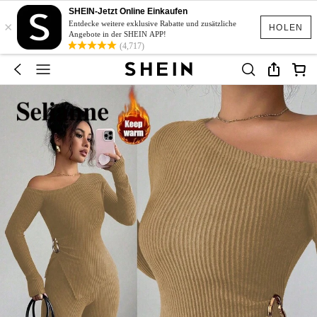
SHEIN-Jetzt Online Einkaufen
×
Entdecke weitere exklusive Rabatte und zusätzliche
HOLEN
Angebote in der SHEIN APP!
(4,717)