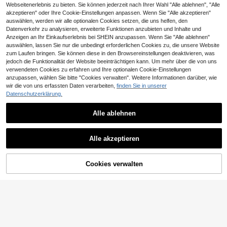
Webseitenerlebnis zu bieten. Sie können jederzeit nach Ihrer Wahl "Alle ablehnen", "Alle
tagsparty, Abschluss, täglicher Stud
entenalltag
akzeptieren" oder Ihre Cookie-Einstellungen anpassen. Wenn Sie "Alle akzeptieren"
auswählen, werden wir alle optionalen Cookies setzen, die uns helfen, den
Datenverkehr zu analysieren, erweiterte Funktionen anzubieten und Inhalte und
Anzeigen an Ihr Einkaufserlebnis bei SHEIN anzupassen. Wenn Sie "Alle ablehnen"
auswählen, lassen Sie nur die unbedingt erforderlichen Cookies zu, die unsere Website
zum Laufen bringen. Sie können diese in den Browsereinstellungen deaktivieren, was
jedoch die Funktionalität der Website beeinträchtigen kann. Um mehr über die von uns
verwendeten Cookies zu erfahren und Ihre optionalen Cookie-Einstellungen
anzupassen, wählen Sie bitte "Cookies verwalten". Weitere Informationen darüber, wie
8
wir die von uns erfassten Daten verarbeiten,
finden Sie in unserer
Datenschutzerklärung.
CHF4,60 sparen
Elenzga
Alle ablehnen
5
Elenzga Elegante neue urbane Mod
e Damen Frühling/Sommer marinebl
15
Lumalex
CHF
,74
-22%
CHF20,34
au asymmetrische Ein-Schulter Met
Alle akzeptieren
Lumalex 1 Set Damen Metalldekor
allschnallen Taille weite Hose, geei
asymmetrischer Bodycon-Glocken
gnet für den täglichen Gebrauch, H
13
CHF
,12
ärmel Zweiteiler
ochzeiten, Galas, Pendeln, Abschlu
ssfeiern, Feiertage, Dates, Partys, H
Cookies verwalten
ZUM WARENKORB HINZUFÜGEN
alloween, Weihnachten, Neujahr, Th
anksgiving, Hochzeit Damen Zweit
eiler Set