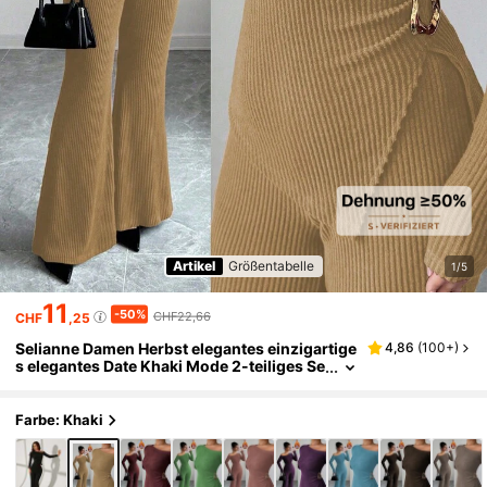
Artikel
Größentabelle
1/5
11
-50%
CHF22,66
CHF
,25
Selianne Damen Herbst elegantes einzigartige
4,86
(
100+
)
s elegantes Date Khaki Mode 2-teiliges Se
t, asymmetrische Schulter Metall Dekorati
on geripptes Strick T-Shirt & figurbetonende
Schlaghose
Farbe: Khaki