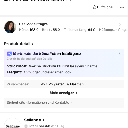
Hilfreich
(0)
Das Model trägt:
S
Höhe:
163.0
Brust :
88.0
Taillenumfang:
64.0
Hüftungsumfang:
Produktdetails
Merkmale der künstlichen Intelligenz
Erstellt basierend auf den Details
Strickstoff:
Weiche Strickstruktur mit lässigem Charme.
Elegant:
Anmutiger und eleganter Look.
Zusammensetzung:
95% Polyester,5% Elasthan
Mehr anzeigen
Sicherheitsinformationen und Kontakte
281K Follower
4,73
Selianne
k***n
bezahlt
Vor 1 Tag
f***u
ist
Vor 4 Stunden
gefolgt