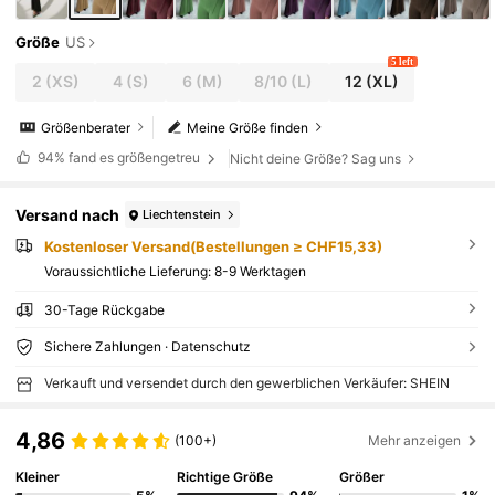
Größe
US
5 left
2
(XS)
4
(S)
6
(M)
8/10
(L)
12
(XL)
Größenberater
Meine Größe finden
94%
fand es größengetreu
Nicht deine Größe? Sag uns
Versand nach
Liechtenstein
Kostenloser Versand(Bestellungen ≥ CHF15,33)
Voraussichtliche Lieferung:
8-9 Werktagen
30-Tage Rückgabe
Sichere Zahlungen · Datenschutz
Verkauft und versendet durch den gewerblichen Verkäufer: SHEIN
4,86
(100+)
Mehr anzeigen
Kleiner
Richtige Größe
Größer