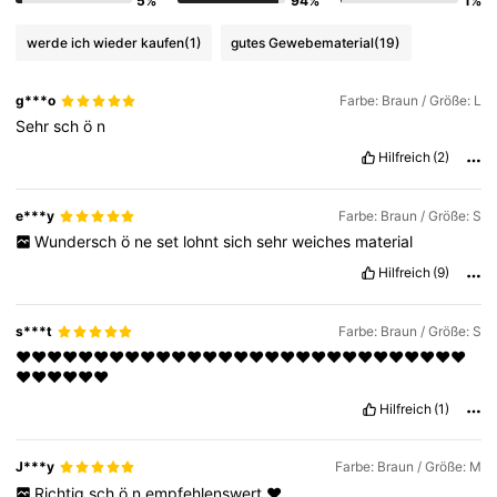
5%
94%
1%
werde ich wieder kaufen
(1)
gutes Gewebematerial
(19)
g***o
Farbe: Braun / Größe: L
Sehr
sch
ö
n
Hilfreich
(2)
e***y
Farbe: Braun / Größe: S
Wundersch
ö
ne
set
lohnt
sich
sehr
weiches
material
Hilfreich
(9)
s***t
Farbe: Braun / Größe: S
❤️❤️❤️❤️❤️❤️❤️❤️❤️❤️❤️❤️❤️❤️❤️❤️❤️❤️❤️❤️❤️❤️❤️❤️❤️❤️❤️❤️❤️
❤️❤️❤️❤️❤️❤️
Hilfreich
(1)
J***y
Farbe: Braun / Größe: M
Richtig
sch
ö
n
empfehlenswert
❤️