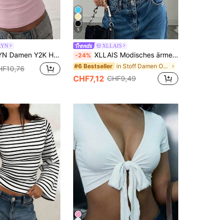
5
LYN
XLLAIS
ig Spitze Kontrast Figurbetonend Langarm V-Ausschnitt Top, geeignet für tägliche Pendlerkleidung Rosa
XLLAIS Modisches ärmelloses einfarbiges doppellagiges Stoff-Camisole, vielseitiges figurbetontes Unterhemd für alle Jahreszeiten Weiß Sommer, Clean Girl Ästhetik
-24%
in Stoff Damen Oberteile
#6 Bestseller
HF10,76
CHF7,12
CHF9,49