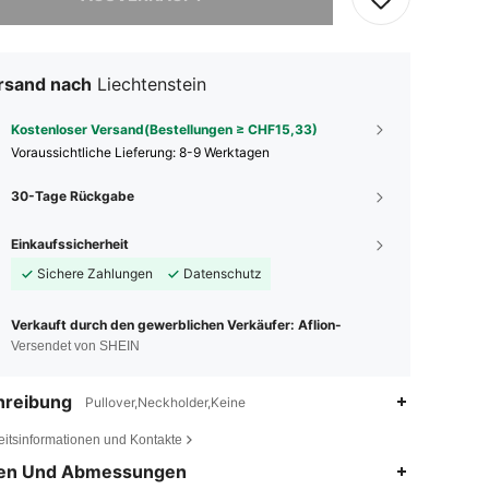
rsand nach
Liechtenstein
Kostenloser Versand(Bestellungen ≥ CHF15,33)
Voraussichtliche Lieferung:
8-9 Werktagen
30-Tage Rückgabe
Einkaufssicherheit
Sichere Zahlungen
Datenschutz
Verkauft durch den gewerblichen Verkäufer: Aflion-
Versendet von SHEIN
hreibung
Pullover,Neckholder,Keine
eitsinformationen und Kontakte
4,56
382
12K
en Und Abmessungen