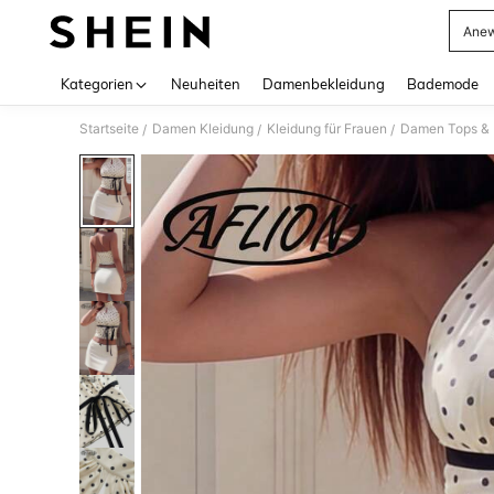
Anew
Use up 
Kategorien
Neuheiten
Damenbekleidung
Bademode
Startseite
Damen Kleidung
Kleidung für Frauen
Damen Tops & B
/
/
/