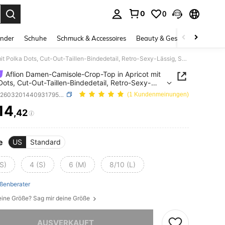
0
0
ess Enter to select.
inder
Schuhe
Schmuck & Accessoires
Beauty & Gesundheit
Gro
Aflion Damen-Camisole-Crop-Top in Apricot mit Polka Dots, Cut-Out-Taillen-Bindedetail, Retro-Sexy-Lässig, Sommer-Oberbekleidung
Aflion Damen-Camisole-Crop-Top in Apricot mit
Dots, Cut-Out-Taillen-Bindedetail, Retro-Sexy-
g, Sommer-Oberbekleidung
SKU: sz260320144093179543693
(1 Kundenmeinungen)
14
,42
ICE AND AVAILABILITY
e
US
Standard
S)
4 (S)
6 (M)
8/10 (L)
ßenberater
eine Größe? Sag mir deine Größe
ieses Produkt ist ausverkauft.
AUSVERKAUFT