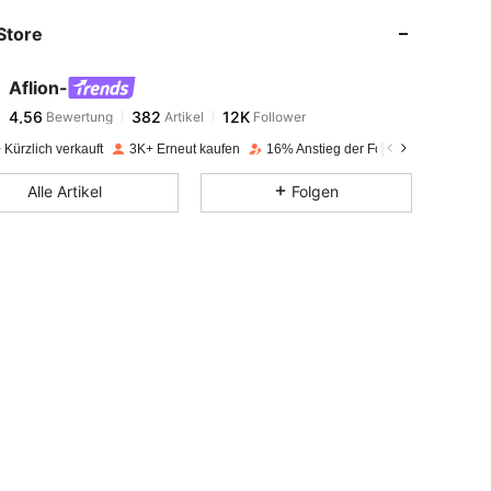
Store
4,56
382
12K
Aflion-
4,56
382
12K
Bewertung
Artikel
Follower
c***u
bezahlt
Vor 1 Tag
Kürzlich verkauft
3K+ Erneut kaufen
16% Anstieg der Follower
4,56
382
12K
Alle Artikel
Folgen
4,56
382
12K
4,56
382
12K
4,56
382
12K
4,56
382
12K