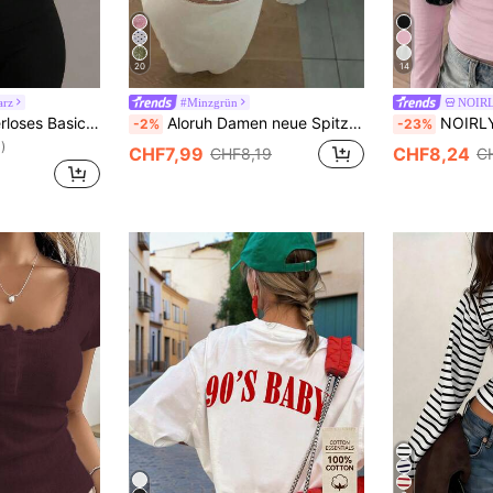
20
14
arz
#Minzgrün
NOIR
XLLAIS Sexy trägerloses Basic-Camisole, modisches einfarbiges dehnbares figurbetontes Tube Top, geeignet für Frauen zu allen Jahreszeiten, lässig, schwarz, Sommer, Y2K-Ästhetik
Aloruh Damen neue Spitze & Pailletten Splice sexy Trägerhemd, Streetwear
NOIRLYN Damen Y2K Herbst Lässig Sexy Einfarb
-2%
-23%
)
CHF7,99
CHF8,24
CHF8,19
C