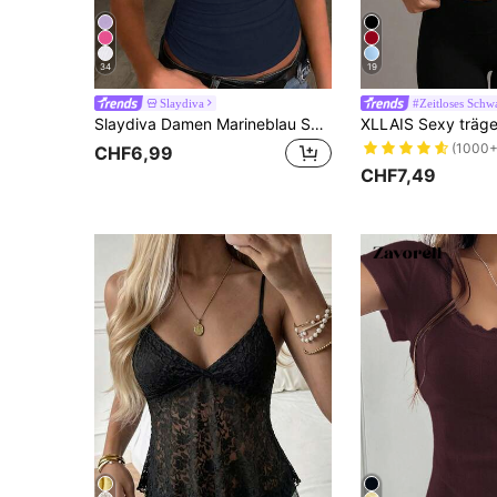
34
19
Slaydiva
#Zeitloses Schw
Slaydiva Damen Marineblau Sommer Chic Elegant Urlaub Geripptes Rundhals Racerback Tanktop, Einfarbig Off-Shoulder Lässig Basic Vielseitig Sommer Top, Boho
(1000+
CHF6,99
CHF7,49