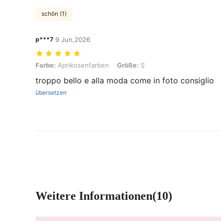
schön (1)
p***7
9 Jun,2026
Farbe: Aprikosenfarben, Größe: S
Farbe:
Aprikosenfarben
Größe:
S
troppo bello e alla moda come in foto consiglio
übersetzen
Weitere Informationen(10)