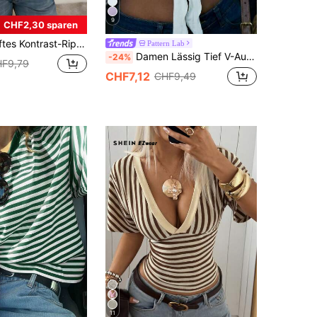
9
CHF2,30 sparen
pshirt mit Langarm für Frauen, Lässig & Homewear Frühling
Pattern Lab
Damen Lässig Tief V-Ausschnitt Wellensaum Knoten Slim Fit Micro Crop Top für den täglichen Gebrauch,Sommer Tops Outfits für Frauen,Urlaub Outfits Frauen,Maija Weiß, Y2K Ästhetik
-24%
F9,79
CHF7,12
CHF9,49
11