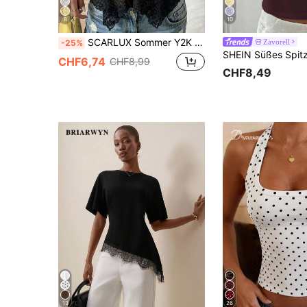
8
10
SCARLUX Sommer Y2K Damen schwarzes Blumen-Spitzen-Cami-Top, V-Ausschnitt dünne Träger unregelmäßiger Saum Tanktop, lässiges Top für Schulanfang, tägliche Street-Outfits
Zavorell
-25%
CHF6,74
CHF8,99
CHF8,49
13
26