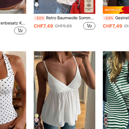
7
4
Retro Baumwolle Sommer Neu Lässig Vintage 90er Jahre Buchstaben Muster Rundhals Weiß Kurzarm T-Shirt, modisch und vielseitig Damen Top
Gestreiftes Kontrast-Rip
-22%
-23%
SHEIN Süßes Spitzenbesatz Kurzarm T-Shirt für Frauen, neuer Sommer Slim Fit 3-Knopf Dekor Halbarm Top
CHF7,49
CHF7,49
CHF9,65
CH
5
37