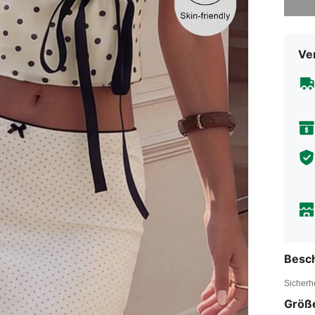
Ve
Besc
Sicherh
Größ