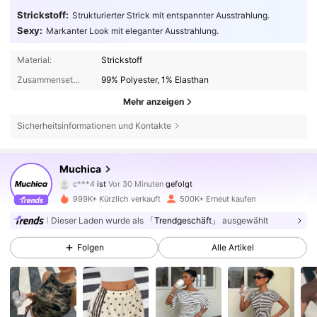
Strickstoff:
Strukturierter Strick mit entspannter Ausstrahlung.
Sexy:
Markanter Look mit eleganter Ausstrahlung.
Material:
Strickstoff
Zusammensetzung:
99% Polyester, 1% Elasthan
Mehr anzeigen
Sicherheitsinformationen und Kontakte
335K Follower
4,75
Muchica
c***4
ist
Vor 30 Minuten
gefolgt
m***0
ist am Durchsuchen
335K Follower
4,75
999K+ Kürzlich verkauft
500K+ Erneut kaufen
Dieser Laden wurde als
「Trendgeschäft」
ausgewählt
335K Follower
4,75
Folgen
Alle Artikel
335K Follower
4,75