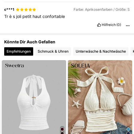
c***1
Farbe: Aprikosenfarben / Größe: S
Tr
è
s
joli
petit
haut
confortable
Hilfreich
(0)
Könnte Dir Auch Gefallen
Empfehlungen
Schmuck & Uhren
Unterwäsche & Nachtwäsche