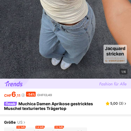
1/6
6
-54%
CHF13,49
CHF
,11
Muchica Damen Aprikose gestricktes
5,00
(
3
)
Muschel texturiertes Trägertop
Größe
US
12 left
14 left
12 left