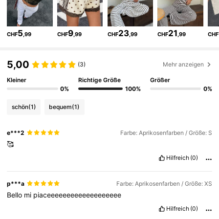
335K Follower
4,75
5
9
23
21
CHF
,99
CHF
,99
CHF
,99
CHF
,99
CHF
335K Follower
4,75
5,00
(3)
Mehr anzeigen
Kleiner
Richtige Größe
Größer
335K Follower
4,75
0%
100%
0%
schön
(1)
bequem
(1)
335K Follower
4,75
e***2
Farbe: Aprikosenfarben / Größe: S
🥰
335K Follower
4,75
Hilfreich
(0)
335K Follower
4,75
p***a
Farbe: Aprikosenfarben / Größe: XS
Bello
mi
piaceeeeeeeeeeeeeeeeeee
Hilfreich
(0)
335K Follower
4,75