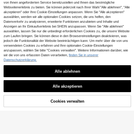
von Ihnen angeforderten Service bereitzustellen und Ihnen das bestmögliche
Webseitenerlebnis zu bieten. Sie können jederzeit nach Ihrer Wahl "Alle ablehnen", "Alle
akzeptieren" oder Ihre Cookie-Einstellungen anpassen. Wenn Sie "Alle akzeptieren"
auswählen, werden wir alle optionalen Cookies setzen, die uns helfen, den
Datenverkehr zu analysieren, erweiterte Funktionen anzubieten und Inhalte und
Anzeigen an Ihr Einkaufserlebnis bei SHEIN anzupassen. Wenn Sie "Alle ablehnen"
auswählen, lassen Sie nur die unbedingt erforderlichen Cookies zu, die unsere Website
zum Laufen bringen. Sie können diese in den Browsereinstellungen deaktivieren, was
jedoch die Funktionalität der Website beeinträchtigen kann. Um mehr über die von uns
verwendeten Cookies zu erfahren und Ihre optionalen Cookie-Einstellungen
anzupassen, wählen Sie bitte "Cookies verwalten". Weitere Informationen darüber, wie
wir die von uns erfassten Daten verarbeiten,
finden Sie in unserer
Datenschutzerklärung.
Alle ablehnen
26
11
INAWLY Sexy rückenfreies Neckhol
Aloruh
der-Tanktop aus strukturiertem Stof
6
Alle akzeptieren
Aloruh Elegantes Damen-Pendler-L
CHF
,49
f für Damen, Crop-Top mit Neckhol
ässig-Camisole-Tanktop mit Polka-
6
der aus strukturiertem Stoff, Sportto
CHF
,79
Dot-Muster und Spitzen-Patchwor
p, figurbetontes Tanktop aus strukt
k
Cookies verwalten
uriertem Stoff
ZUM WARENKORB HINZUFÜGEN