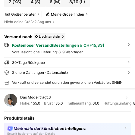
2
(XS)
4
(S)
6
(M)
8/10
(L)
Größenberater
Meine Größe finden
Nicht deine Größe? Sag uns
Versand nach
Liechtenstein
Kostenloser Versand(Bestellungen ≥ CHF15,33)
Voraussichtliche Lieferung:
8-9 Werktagen
30-Tage Rückgabe
Sichere Zahlungen · Datenschutz
Verkauft und versendet durch den gewerblichen Verkäufer: SHEIN
Das Model trägt:
S
Höhe:
155.0
Brust :
85.0
Taillenumfang:
61.0
Hüftungsumfang:
8
Produktdetails
Merkmale der künstlichen Intelligenz
Erstellt basierend auf den Details