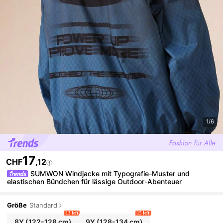
1/6
17
CHF
,12
SUMWON Windjacke mit Typografie-Muster und
elastischen Bündchen für lässige Outdoor-Abenteuer
Größe
Standard
13 left
15 left
8Y
(122-128 cm)
9Y
(128-134 cm)