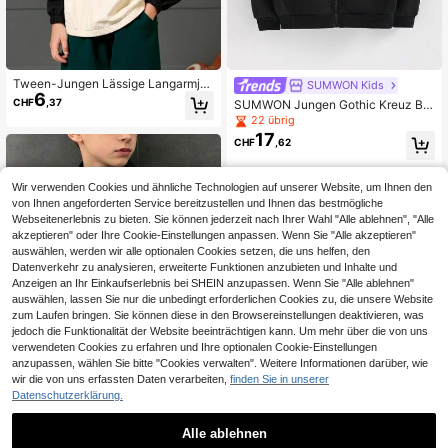
Tween-Jungen Lässige Langarmja
SUMWON Kids
6
cke mit Halbreißverschluss in Kontr
CHF
,37
SUMWON Jungen Gothic Kreuz Bu
astfarbe und Buchstabendruck
chstaben Muster Reißverschluss H
22 übrig
oodie Jacke mit Mitteltasche Winte
17
CHF
,62
r Urlaub
Wir verwenden Cookies und ähnliche Technologien auf unserer Website, um Ihnen den
von Ihnen angeforderten Service bereitzustellen und Ihnen das bestmögliche
Webseitenerlebnis zu bieten. Sie können jederzeit nach Ihrer Wahl "Alle ablehnen", "Alle
akzeptieren" oder Ihre Cookie-Einstellungen anpassen. Wenn Sie "Alle akzeptieren"
auswählen, werden wir alle optionalen Cookies setzen, die uns helfen, den
Datenverkehr zu analysieren, erweiterte Funktionen anzubieten und Inhalte und
Anzeigen an Ihr Einkaufserlebnis bei SHEIN anzupassen. Wenn Sie "Alle ablehnen"
auswählen, lassen Sie nur die unbedingt erforderlichen Cookies zu, die unsere Website
zum Laufen bringen. Sie können diese in den Browsereinstellungen deaktivieren, was
jedoch die Funktionalität der Website beeinträchtigen kann. Um mehr über die von uns
verwendeten Cookies zu erfahren und Ihre optionalen Cookie-Einstellungen
anzupassen, wählen Sie bitte "Cookies verwalten". Weitere Informationen darüber, wie
wir die von uns erfassten Daten verarbeiten,
finden Sie in unserer
Datenschutzerklärung.
8
Alle ablehnen
SHEIN Vielseitige einfarbige schwar
CHF2,29 sparen
ze Utility-Jacke mit offenem Vorder