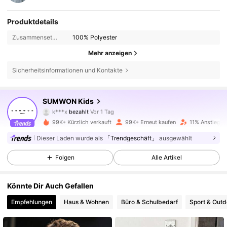
Produktdetails
Zusammensetzung:
100% Polyester
Mehr anzeigen
Sicherheitsinformationen und Kontakte
SUMWON Kids
289K Follower
4,90
k***x
bezahlt
Vor 1 Tag
u***a
ist
Vor 4 Stunden
gefolgt
99K+ Kürzlich verkauft
99K+ Erneut kaufen
11% Anstieg d
289K Follower
4,90
Dieser Laden wurde als
「Trendgeschäft」
ausgewählt
Folgen
Alle Artikel
289K Follower
4,90
Könnte Dir Auch Gefallen
Empfehlungen
Haus & Wohnen
Büro & Schulbedarf
Sport & Outd
289K Follower
4,90