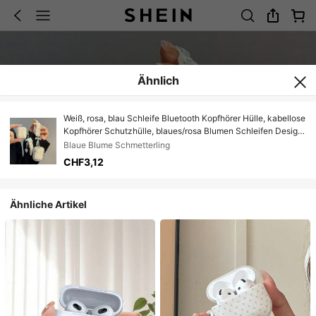
Ähnlich
Weiß, rosa, blau Schleife Bluetooth Kopfhörer Hülle, kabellose
Kopfhörer Schutzhülle, blaues/rosa Blumen Schleifen Design,
kompatibel mit Apple 4/3/Pro/Pro2, tolles Geschenk für dich
Blaue Blume Schmetterling
oder deine Freunde zum Frühlingsgeburtstag
CHF3,12
Ähnliche Artikel