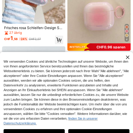
Niedliche Schleife Kopfhörerhülle (1
1
Stück) - Mit einem hübschen Schlei
CHF
,36
fen-Charm. Hochwertige Schutzhül
le, kompatibel mit AirPodsmodell1/
2/3/4/Pro/Pro (2. Generation)/Pro 3.
Stoßfest und stilvoll, ein ideales Ge
1 Stück 3D kreatives realistisches T
Frisches rosa Schleifen-Design Sc
2
schenk für Mädchen und Teenager.
omaten Kopfhörer Charm, geeignet
CHF
,24
-22%
CHF2,90
hutzhülle kompatibel mit Apple Pro
27 übrig
für Bluetooth Wireless Kopfhörer Sili
2, neue weiche Hülle kompatibel mi
1
konschutzhülle, neuer Damenstil (K
CHF
,56
-24%
CHF2,07
4
t Apple 1/2/3/4 Generation Pro
opfhörer nicht enthalten)
CHF0,96 sparen
DaDa style
Minimalistisches Macaron Farbverl
Wir verwenden Cookies und ähnliche Technologien auf unserer Website, um Ihnen den
3
auf Schutzhülle für Pods Pro3, kom
von Ihnen angeforderten Service bereitzustellen und Ihnen das bestmögliche
CHF
,21
-23%
CHF4,17
patibel mit Apple Pods 4 Noise Can
Webseitenerlebnis zu bieten. Sie können jederzeit nach Ihrer Wahl "Alle ablehnen", "Alle
celling/2/3/Pro 2. Generation kabell
akzeptieren" oder Ihre Cookie-Einstellungen anpassen. Wenn Sie "Alle akzeptieren"
ose Bluetooth Kopfhörer weiche Sil
auswählen, werden wir alle optionalen Cookies setzen, die uns helfen, den
ikonhülle
Datenverkehr zu analysieren, erweiterte Funktionen anzubieten und Inhalte und
Anzeigen an Ihr Einkaufserlebnis bei SHEIN anzupassen. Wenn Sie "Alle ablehnen"
auswählen, lassen Sie nur die unbedingt erforderlichen Cookies zu, die unsere Website
zum Laufen bringen. Sie können diese in den Browsereinstellungen deaktivieren, was
jedoch die Funktionalität der Website beeinträchtigen kann. Um mehr über die von uns
Blumenmuster bemalte transparent
verwendeten Cookies zu erfahren und Ihre optionalen Cookie-Einstellungen
4
e modische Bluetooth-Kopfhörer-S
CHF
,01
anzupassen, wählen Sie bitte "Cookies verwalten". Weitere Informationen darüber, wie
chutzhülle geeignet für S4 Schutzh
wir die von uns erfassten Daten verarbeiten,
finden Sie in unserer
ülle, Apple Wireless Bluetooth-Kopf
Datenschutzerklärung.
hörer-Schale, glänzende Pro2 Volls
Ähnliche vorrätige Artikel anzeigen
Alle ansehen
4
chutz-Pods 3 1/2/3 Generation Sch
Süße Kirsche Anhänger einfarbige