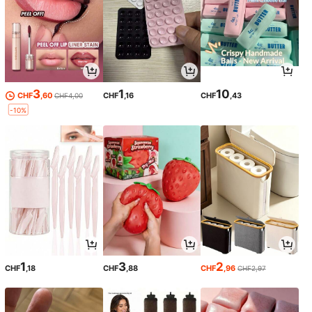
3
1
10
CHF
,60
CHF
,16
CHF
,43
CHF4,00
-10%
1
3
2
CHF
,18
CHF
,88
CHF
,96
CHF2,97