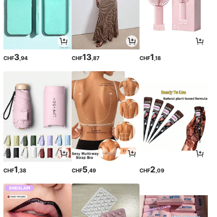
3
13
1
CHF
,94
CHF
,87
CHF
,18
1
5
2
CHF
,38
CHF
,49
CHF
,09