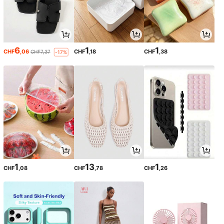
6
1
1
CHF
,06
CHF
,18
CHF
,38
CHF7,37
-17%
1
13
1
CHF
,08
CHF
,78
CHF
,26