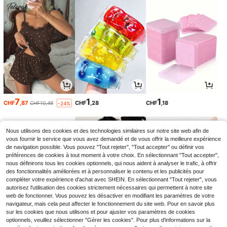
7
1
1
CHF
,87
CHF
,28
CHF
,18
CHF10,49
-24%
Nous utilisons des cookies et des technologies similaires sur notre site web afin de
vous fournir le service que vous avez demandé et de vous offrir la meilleure expérience
de navigation possible. Vous pouvez "Tout rejeter", "Tout accepter" ou définir vos
préférences de cookies à tout moment à votre choix. En sélectionnant "Tout accepter",
nous définirons tous les cookies optionnels, qui nous aident à analyser le trafic, à offrir
des fonctionnalités améliorées et à personnaliser le contenu et les publicités pour
compléter votre expérience d'achat avec SHEIN. En sélectionnant "Tout rejeter", vous
autorisez l'utilisation des cookies strictement nécessaires qui permettent à notre site
web de fonctionner. Vous pouvez les désactiver en modifiant les paramètres de votre
navigateur, mais cela peut affecter le fonctionnement du site web. Pour en savoir plus
sur les cookies que nous utilisons et pour ajuster vos paramètres de cookies
5
1
1
optionnels, veuillez sélectionner "Gérer les cookies". Pour plus d'informations sur la
CHF
,98
CHF
,28
CHF
,38