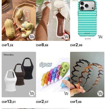
1
8
2
CHF
,28
CHF
,88
CHF
,99
13
2
1
CHF
,01
CHF
,07
CHF
,86