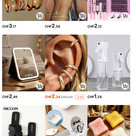
3
2
2
CHF
,17
CHF
,58
CHF
,12
2
2
1
CHF
,49
CHF
,24
CHF
,28
CHF2,91
-23%