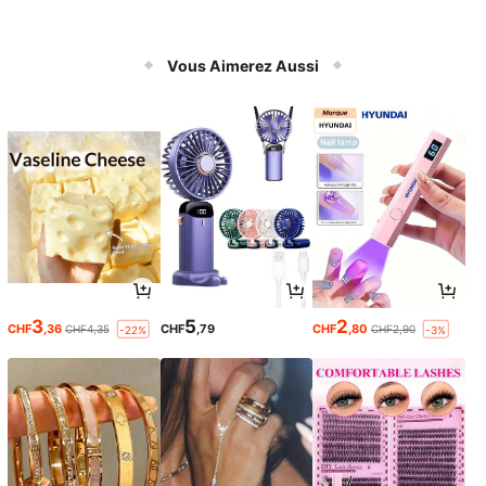
Vous Aimerez Aussi
3
5
2
CHF
,36
CHF
,79
CHF
,80
CHF4,35
CHF2,90
-22%
-3%