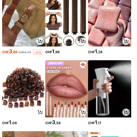
3
1
1
CHF
,66
CHF
,98
CHF
,28
CHF4,73
-22%
1
3
1
CHF
,08
CHF
,58
CHF
,17