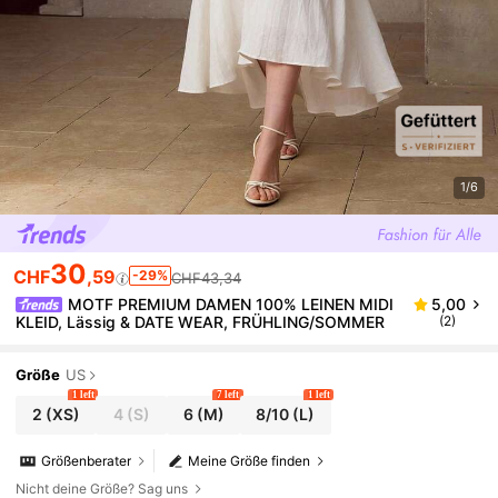
1/6
30
CHF
,59
-29%
CHF43,34
MOTF PREMIUM DAMEN 100% LEINEN MIDI
5,00
KLEID, Lässig & DATE WEAR, FRÜHLING/SOMMER
(2)
Größe
US
1 left
7 left
1 left
2
(XS)
4
(S)
6
(M)
8/10
(L)
Größenberater
Meine Größe finden
Nicht deine Größe? Sag uns