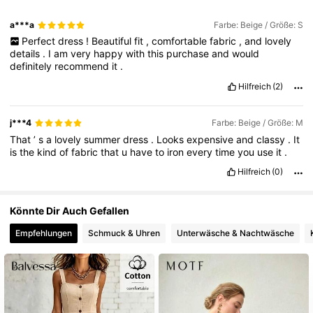
a***a
Farbe: Beige / Größe: S
Perfect
dress
!
Beautiful
fit
,
comfortable
fabric
,
and
lovely
4.5M Follower
4,85
details
.
I
am
very
happy
with
this
purchase
and
would
definitely
recommend
it
.
Hilfreich
(2)
4.5M Follower
4,85
j***4
Farbe: Beige / Größe: M
4.5M Follower
4,85
That
’
s
a
lovely
summer
dress
.
Looks
expensive
and
classy
.
It
is
the
kind
of
fabric
that
u
have
to
iron
every
time
you
use
it
.
Hilfreich
(0)
Könnte Dir Auch Gefallen
Empfehlungen
Schmuck & Uhren
Unterwäsche & Nachtwäsche