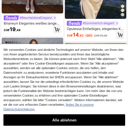
#BescheideneEleganz
Briarwyn Elegantes weißes langes
#Sommerlich elegant
Damenkleid mit V-Ausschnitt, kurze
19
Opulessa Einfarbiges, elegantes Kle
CHF
,49
n Ärmeln, Taillendetail mit Schnalle,
id mit V-Ausschnitt und Off-Should
14
Knopfleiste vorne, Sommerkleid, ge
CHF
,62
-24%
CHF19,49
er Schnitt für Frauen, Frühling/Som
eignet für Frühlingsabschlussfeiern,
mer
Brunch, Urlaub, Partys, Sommer
Wir verwenden Cookies und ähnliche Technologien auf unserer Website, um Ihnen den
von Ihnen angeforderten Service bereitzustellen und Ihnen das bestmögliche
Webseitenerlebnis zu bieten. Sie können jederzeit nach Ihrer Wahl "Alle ablehnen", "Alle
akzeptieren" oder Ihre Cookie-Einstellungen anpassen. Wenn Sie "Alle akzeptieren"
auswählen, werden wir alle optionalen Cookies setzen, die uns helfen, den
Datenverkehr zu analysieren, erweiterte Funktionen anzubieten und Inhalte und
Anzeigen an Ihr Einkaufserlebnis bei SHEIN anzupassen. Wenn Sie "Alle ablehnen"
auswählen, lassen Sie nur die unbedingt erforderlichen Cookies zu, die unsere Website
zum Laufen bringen. Sie können diese in den Browsereinstellungen deaktivieren, was
jedoch die Funktionalität der Website beeinträchtigen kann. Um mehr über die von uns
verwendeten Cookies zu erfahren und Ihre optionalen Cookie-Einstellungen
anzupassen, wählen Sie bitte "Cookies verwalten". Weitere Informationen darüber, wie
wir die von uns erfassten Daten verarbeiten,
finden Sie in unserer
Datenschutzerklärung.
9
Alle ablehnen
WESTFADE