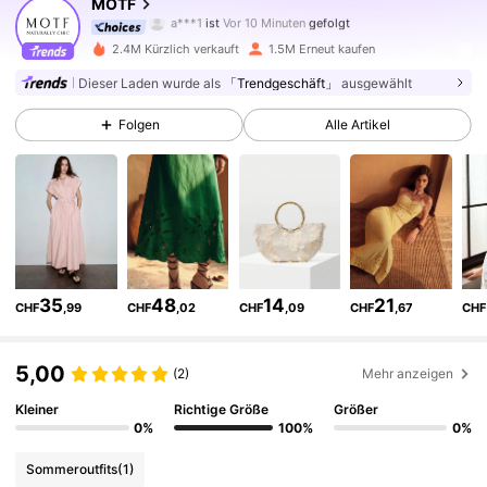
MOTF
a***1
ist
Vor 10 Minuten
gefolgt
j***2
ist am Durchsuchen
4.5M Follower
4,85
2.4M Kürzlich verkauft
1.5M Erneut kaufen
Dieser Laden wurde als
「Trendgeschäft」
ausgewählt
4.5M Follower
4,85
Folgen
Alle Artikel
4.5M Follower
4,85
4.5M Follower
4,85
35
48
14
21
CHF
,99
CHF
,02
CHF
,09
CHF
,67
CHF
4.5M Follower
4,85
5,00
(2)
Mehr anzeigen
4.5M Follower
4,85
Kleiner
Richtige Größe
Größer
0%
100%
0%
Sommeroutfits
(1)
4.5M Follower
4,85