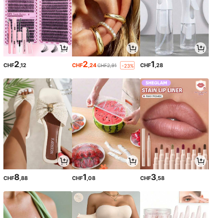
2
2
1
CHF
,12
CHF
,24
CHF
,28
CHF2,91
-23%
8
1
3
CHF
,88
CHF
,08
CHF
,58