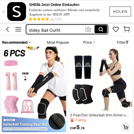
Volleyball Knieschoner
SHEIN-Jetzt Online Einkaufen
×
Volleyball Zubehör
Entdecke weitere exklusive Rabatte und zusätzliche
HOLEN
Angebote in der SHEIN APP!
Volleyball Set
(4,717)
Volley Ball Outfit
Volleyball Sachen
Recommended
Most Popular
Price
Filter
Volleyball Knieschoner
Volleyball Zubehör
2 Paar/Set Volleyball Arm Ärmel und
Knieschoner für den Strand, einfarbi
7 übrig
ge Arm Ärmel mit Schutzkissen, Kni
5
eschoner, Volleyball Trainingsausrü
CHF
,78
stung