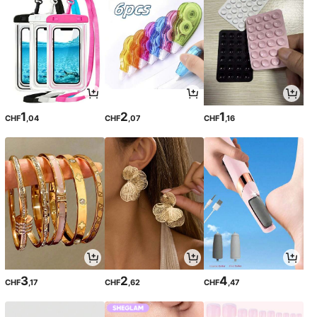
1
2
1
CHF
,04
CHF
,07
CHF
,16
3
2
4
CHF
,17
CHF
,62
CHF
,47