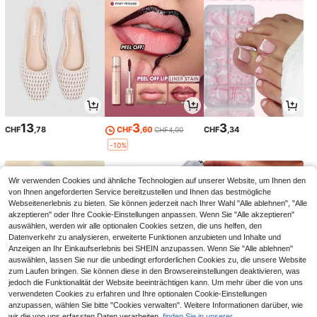
13
3
3
CHF
,78
CHF
,60
CHF
,34
CHF4,00
-10%
Wir verwenden Cookies und ähnliche Technologien auf unserer Website, um Ihnen den
von Ihnen angeforderten Service bereitzustellen und Ihnen das bestmögliche
Webseitenerlebnis zu bieten. Sie können jederzeit nach Ihrer Wahl "Alle ablehnen", "Alle
akzeptieren" oder Ihre Cookie-Einstellungen anpassen. Wenn Sie "Alle akzeptieren"
auswählen, werden wir alle optionalen Cookies setzen, die uns helfen, den
Datenverkehr zu analysieren, erweiterte Funktionen anzubieten und Inhalte und
Anzeigen an Ihr Einkaufserlebnis bei SHEIN anzupassen. Wenn Sie "Alle ablehnen"
auswählen, lassen Sie nur die unbedingt erforderlichen Cookies zu, die unsere Website
zum Laufen bringen. Sie können diese in den Browsereinstellungen deaktivieren, was
jedoch die Funktionalität der Website beeinträchtigen kann. Um mehr über die von uns
verwendeten Cookies zu erfahren und Ihre optionalen Cookie-Einstellungen
3
1
5
anzupassen, wählen Sie bitte "Cookies verwalten". Weitere Informationen darüber, wie
CHF
,31
CHF
,36
CHF
,48
wir die von uns erfassten Daten verarbeiten,
finden Sie in unserer