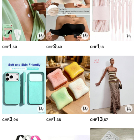
1
9
1
CHF
,50
CHF
,49
CHF
,18
3
1
13
CHF
,94
CHF
,38
CHF
,87