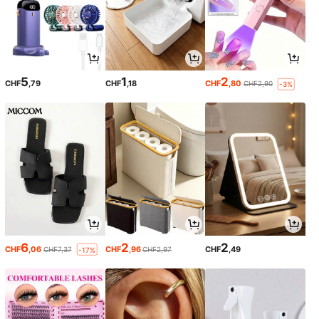
5
1
2
CHF
,79
CHF
,18
CHF
,80
CHF2,90
-3%
6
2
2
CHF
,06
CHF
,96
CHF
,49
CHF7,37
CHF2,97
-17%