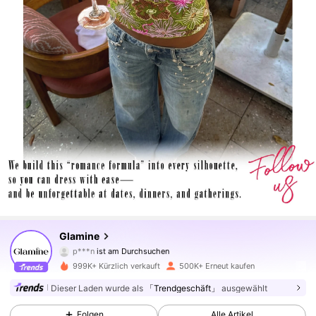
555K Follower
4,79
Glamine
p***n
ist am Durchsuchen
555K Follower
4,79
999K+ Kürzlich verkauft
500K+ Erneut kaufen
Dieser Laden wurde als
「Trendgeschäft」
ausgewählt
555K Follower
4,79
Folgen
Alle Artikel