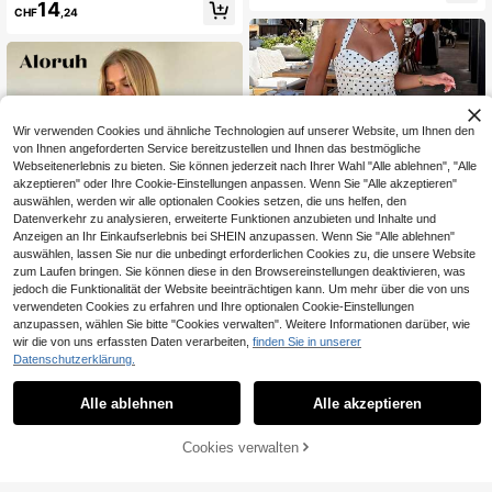
2-teiliges Set, asymmetrischer Sau
14
s, modischer Resortwear
CHF
,24
m Reise Lässig Outfit, modisch für A
usflüge, Reisen, Nachmittagstee, R
esort Wear elegant, Vacationcore
Wir verwenden Cookies und ähnliche Technologien auf unserer Website, um Ihnen den
von Ihnen angeforderten Service bereitzustellen und Ihnen das bestmögliche
Webseitenerlebnis zu bieten. Sie können jederzeit nach Ihrer Wahl "Alle ablehnen", "Alle
akzeptieren" oder Ihre Cookie-Einstellungen anpassen. Wenn Sie "Alle akzeptieren"
auswählen, werden wir alle optionalen Cookies setzen, die uns helfen, den
Datenverkehr zu analysieren, erweiterte Funktionen anzubieten und Inhalte und
Anzeigen an Ihr Einkaufserlebnis bei SHEIN anzupassen. Wenn Sie "Alle ablehnen"
auswählen, lassen Sie nur die unbedingt erforderlichen Cookies zu, die unsere Website
zum Laufen bringen. Sie können diese in den Browsereinstellungen deaktivieren, was
jedoch die Funktionalität der Website beeinträchtigen kann. Um mehr über die von uns
verwendeten Cookies zu erfahren und Ihre optionalen Cookie-Einstellungen
anzupassen, wählen Sie bitte "Cookies verwalten". Weitere Informationen darüber, wie
wir die von uns erfassten Daten verarbeiten,
finden Sie in unserer
#Riviera Romanze
Datenschutzerklärung.
HoloChill Damen Young Influencer
Aloruh
Casual Style Farbblock Polka Dot 2
15
Aloruh Elegantes Streetwear-Set fü
CHF
,66
-teiliges Set Neckholder-Top lange
Alle ablehnen
Alle akzeptieren
r Kleine Mädchen für den Abend/Au
8
r Rock Sommer Casual 2026 neues
CHF
,00
-52%
CHF16,99
sgehen, täglich, lässig, schlicht, für
Outfit, modisches Damen Polka Dot
Konzerte, Club-Outfits, Damen, sex
Cookies verwalten
rückenfreies 2-teiliges Set inklusiv
ZUM WARENKORB HINZUFÜGEN
y, einfarbig, schwarz, 2 Stücke, rüc
e gerafftem Crop Top und fließende
kenfrei, Perlenkette, Dekor, Strand,
m mittellangem Rock, Damen Stran
Resort, sexy Y2K-Festival-Set: Mini