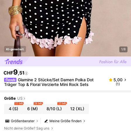
1/8
KI-generiert
9
CHF
,51
Glamine 2 Stücke/Set Damen Polka Dot
5,00
Träger Top & Floral Verzierte Mini Rock Sets
(1)
Größe
US
15 left
26 left
33 left
4
(S)
6
(M)
8/10
(L)
12
(XL)
Größenberater
Meine Größe finden
Nicht deine Größe? Sag uns