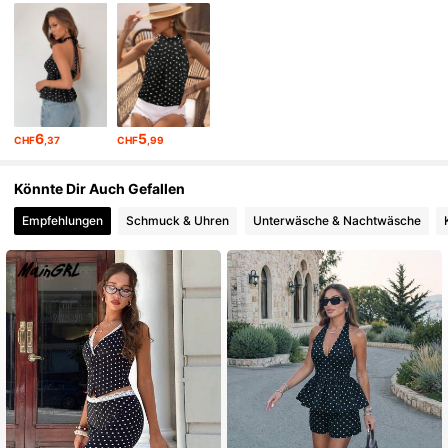
555K Follower
4,79
555K Follower
4,79
6
5
CHF
,37
CHF
,99
Könnte Dir Auch Gefallen
Empfehlungen
Schmuck & Uhren
Unterwäsche & Nachtwäsche