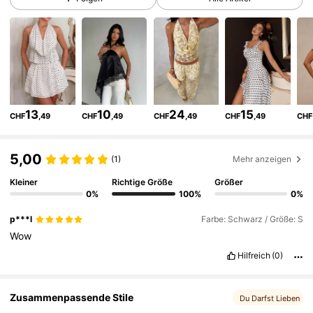
555K Follower
4,79
555K Follower
4,79
13
10
24
15
CHF
,49
CHF
,49
CHF
,49
CHF
,49
CHF
555K Follower
4,79
5,00
(1)
Mehr anzeigen
555K Follower
4,79
Kleiner
Richtige Größe
Größer
0%
100%
0%
p***l
Farbe: Schwarz / Größe: S
555K Follower
4,79
Wow
Hilfreich
(0)
555K Follower
4,79
Zusammenpassende Stile
Du Darfst Lieben