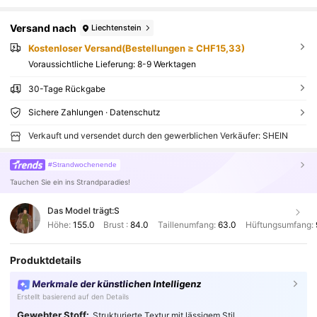
Versand nach
Liechtenstein
Kostenloser Versand(Bestellungen ≥ CHF15,33)
Voraussichtliche Lieferung:
8-9 Werktagen
30-Tage Rückgabe
Sichere Zahlungen · Datenschutz
Verkauft und versendet durch den gewerblichen Verkäufer: SHEIN
#Strandwochenende
Tauchen Sie ein ins Strandparadies!
Das Model trägt:
S
Höhe:
155.0
Brust :
84.0
Taillenumfang:
63.0
Hüftungsumfang:
Produktdetails
Merkmale der künstlichen Intelligenz
Erstellt basierend auf den Details
Gewebter Stoff:
Strukturierte Textur mit lässigem Stil.