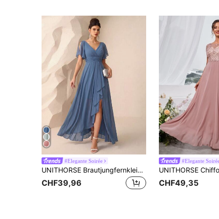
#Elegante Soirée
#Elegante Soiré
UNITHORSE Brautjungfernkleid mit Schmetterlingsärmeln, gerafftem Bustier, Rüschen an der Taille und Tüll, elegantes Kleid für Hochzeit im Herbst
CHF39,96
CHF49,35