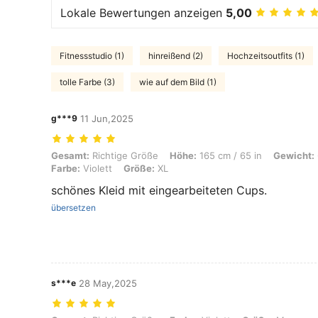
Lokale Bewertungen anzeigen
5,00
Fitnessstudio (1)
hinreißend (2)
Hochzeitsoutfits (1)
tolle Farbe (3)
wie auf dem Bild (1)
g***9
11 Jun,2025
Gesamt: Richtige Größe, Höhe: 165 cm / 65 in, Gewicht: 64 kg / 141 l
Gesamt:
Richtige Größe
Höhe:
165 cm / 65 in
Gewicht:
Farbe:
Violett
Größe:
XL
schönes Kleid mit eingearbeiteten Cups.
übersetzen
s***e
28 May,2025