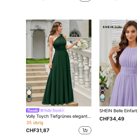
14
16
Volly Toych
Volly Toych Tiefgrünes elegantes Chiffon-Maxikleid mit asymmetrischem Ausschnitt und gerafftem Knoten-Design, geeignet für formelle Anlässe und Hochzeitsgäste im Herbst
CHF34,49
35 übrig
CHF31,87