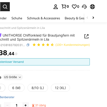
0
0
ess Enter to select.
inder
Schuhe
Schmuck & Accessoires
Beauty & Gesundheit
Gro
schnitt und Spitzenärmeln in Lila
UNITHORSE Chiffonkleid für Brautjungfern mit
chnitt und Spitzenärmeln in Lila
SKU: sw2108183792031699
(100+ Kundenmeinungen)
38
,44
ICE AND AVAILABILITY
stenloser Versand
e
US Größe
)
6 (M)
8/10 (L)
12 (XL)
ßenberater
:
31 übrig