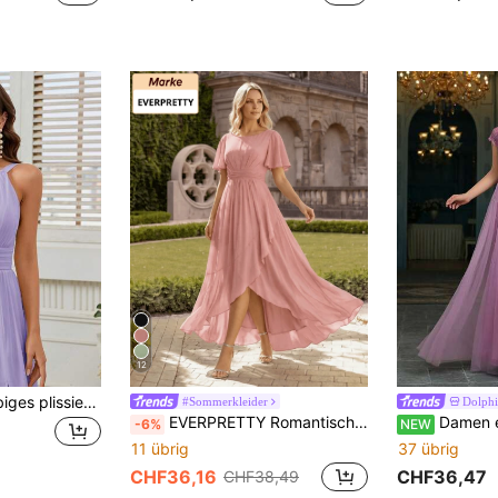
12
SHEIN Belle Einfarbiges plissiertes Ballkleid mit Trägerhalsausschnitt, Taillengürtel und hohem Schlitz vorne, elegantes Kleid in Hellviolett, Lavendel-Kleid für Hochzeit
#Sommerkleider
Dolph
EVERPRETTY Romantisches elegantes Chiffon Brautjungfernkleid mit Laternenärmeln, rosa, mit Rüschensaum, formelles Kleid für Hochzeitsfeier, Bankett und Herbst
Damen einfarbiges elegantes Mesh-Applikations V-Aussc
-6%
NEW
11 übrig
37 übrig
CHF36,16
CHF36,47
CHF38,49