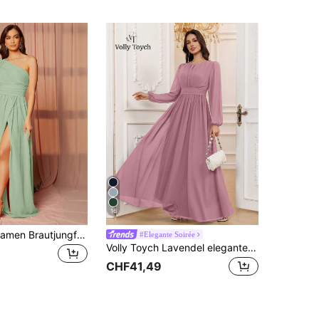
16
SHEIN Belle Damen Brautjungfernkleid mit Cape Ärmel, ein Schulter und hohem Schlitz elegantes Kleid
#Elegante Soirée
Volly Toych Lavendel elegantes A-Linie Rundhals Langarm bodenlang Chiffon formelles Brautjungfernkleid, Hochzeitsgastkleid, ärmellos und ungefüttert Frühling Herbst
CHF41,49