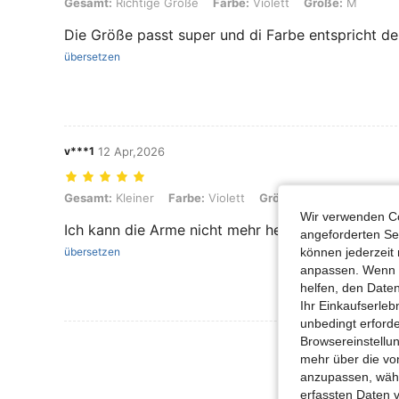
Gesamt: Richtige Größe, Farbe: Violett, Größe: M
Gesamt:
Richtige Größe
Farbe:
Violett
Größe:
M
Die Größe passt super und di Farbe entspricht den
übersetzen
v***1
12 Apr,2026
Gesamt: Kleiner, Farbe: Violett, Größe: L
Gesamt:
Kleiner
Farbe:
Violett
Größe:
L
Wir verwenden Co
Ich kann die Arme nicht mehr heben, ging leider 
angeforderten Ser
können jederzeit 
übersetzen
anpassen. Wenn Si
helfen, den Date
Ihr Einkaufserle
unbedingt erford
Browsereinstellun
Mehr Bewertung
mehr über die vo
anzupassen, wähle
erfassten Daten 