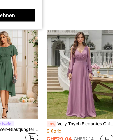
lehnen
Volly Toych Elegantes Chiffon Brautjungfernkleid, V-Ausschnitt Design, gefalteter Oberkörper, bodenlanger Rock, lange Ärmel, Schleifenakzent, geeignet für Hochzeitsfeier
 Soirée
-9%
Elegantes Damen-Brautjungfernkleid aus Chiffon in Grün mit Rüschenärmeln für Frühling und Herbst, formelles Kleid für Hochzeitsgäste
9 übrig
CHF29,04
CHF32,14