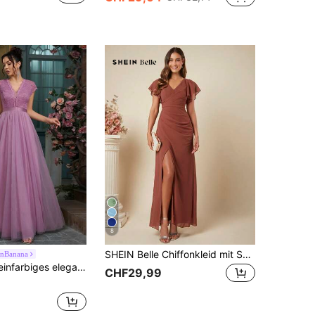
8
SHEIN Belle Chiffonkleid mit Schmetterlings-Ärmeln und Schlitz am Oberschenkel, elegantes Brautjungfernkleid
inBanana
hnitt Rüschen A-Linie Brautjungfernkleid formelles Event Abendpartykleid Hochzeitsfeier Frühling Sommer Herbst
CHF29,99