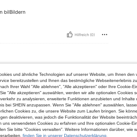
 bilBildern
Hilfreich (0)
okies und ähnliche Technologien auf unserer Website, um Ihnen den 
zurück, sonst schöner Stoff und schöne Farbe
vice bereitzustellen und Ihnen das bestmögliche Webseitenerlebnis zu
nach Ihrer Wahl "Alle ablehnen", "Alle akzeptieren" oder Ihre Cookie-Ei
e "Alle akzeptieren" auswählen, werden wir alle optionalen Cookies s
nverkehr zu analysieren, erweiterte Funktionen anzubieten und Inhalte
Hilfreich (0)
bnis bei SHEIN anzupassen. Wenn Sie "Alle ablehnen" auswählen, lassen
erlichen Cookies zu, die unsere Website zum Laufen bringen. Sie könne
gen deaktivieren, was jedoch die Funktionalität der Website beeinträc
en Ansehen
n uns verwendeten Cookies zu erfahren und Ihre optionalen Cookie-Ei
n Sie bitte "Cookies verwalten". Weitere Informationen darüber, wie w
verarbeiten,
finden Sie in unserer Datenschutzerklärung.