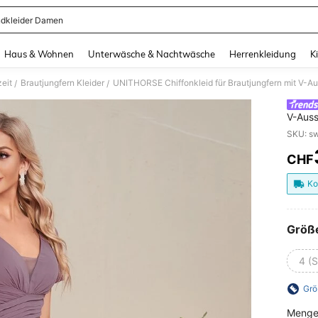
dkleider Damen
and down arrow keys to navigate search Zuletzt gesucht and Suche und Finde. Pr
Haus & Wohnen
Unterwäsche & Nachtwäsche
Herrenkleidung
K
eit
Brautjungfern Kleider
UNITHORSE Chiffonkleid für Brautjungfern mit V-Aus
/
/
V-Auss
CHF
PR
Ko
Größ
4 (S
Grö
Menge