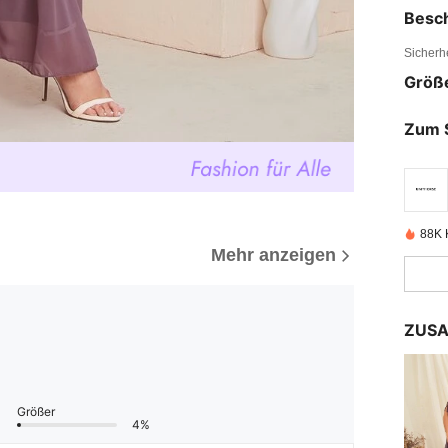
Besc
Sicherh
Größ
Zum 
88K K
Mehr anzeigen
ZUSA
Größer
4%