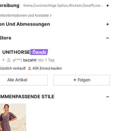
hreibung
Keine,Durchsichtige Spitze,Wickeln,Gerafft,normale Ärmel
eitsinformationen und Kontakte
en Und Abmessungen
Store
UNITHORSE
4,82
574
89K
a***j
bezahlt
Vor 1 Tag
ürzlich verkauft
40K Erneut kaufen
4,82
574
89K
Alle Artikel
Folgen
4,82
574
89K
MMENPASSENDE STILE
4,82
574
89K
4,82
574
89K