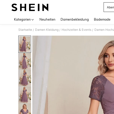
Aben
Use up 
Kategorien
Neuheiten
Damenbekleidung
Bademode
Startseite
Damen Kleidung
Hochzeiten & Events
Damen Hochz
/
/
/