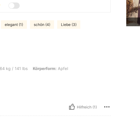
elegant (1)
schön (4)
Liebe (3)
bs, Körperform: Apfel, Farbe: Violett, Größe: XL
64 kg / 141 lbs
Körperform:
Apfel
Hilfreich (1)