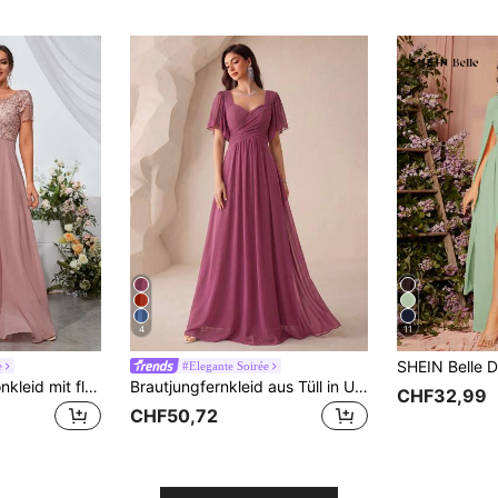
4
11
e
#Elegante Soirée
UNITHORSE Chiffonkleid mit floraler Stickerei für Brautjungfern, Geburtstag, Abschluss, festliche Anlässe Frühling Hochzeit
Brautjungfernkleid aus Tüll in Unifarbe mit Lotusärmeln, rückenfreiem Design und Sweetheart-Ausschnitt für Herbsthochzeiten
CHF32,99
CHF50,72