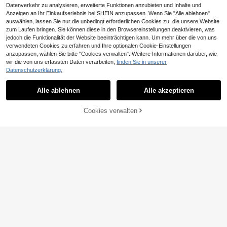
Datenverkehr zu analysieren, erweiterte Funktionen anzubieten und Inhalte und
Anzeigen an Ihr Einkaufserlebnis bei SHEIN anzupassen. Wenn Sie "Alle ablehnen"
auswählen, lassen Sie nur die unbedingt erforderlichen Cookies zu, die unsere Website
zum Laufen bringen. Sie können diese in den Browsereinstellungen deaktivieren, was
jedoch die Funktionalität der Website beeinträchtigen kann. Um mehr über die von uns
verwendeten Cookies zu erfahren und Ihre optionalen Cookie-Einstellungen
anzupassen, wählen Sie bitte "Cookies verwalten". Weitere Informationen darüber, wie
wir die von uns erfassten Daten verarbeiten,
finden Sie in unserer
5
Datenschutzerklärung.
120 Stücke glänzende französisch
e Schmetterling kurze quadratische
23 übrig
24 Stück kurze quadratische Press
falsche Zehennägel, Aufklebe-Zeh
2
2
-On-Zehennägel in Braun, Champa
Alle ablehnen
Alle akzeptieren
CHF
,41
CHF
,31
-22%
CHF2,97
ennägel in nude-rosa, vollständige
gner, Nude-Rosa mit französischen
quadratische Zehennägel
Strass-Steinen, sanfter eleganter re
ifer Stil, Acryl-Nagelspitzen, Nagels
Cookies verwalten
ZUM WARENKORB HINZUFÜGEN
ticker für Bürodamen, täglichen Ge
brauch, Dates, Nachmittagstee, Aus
flüge, Y2K-Nägel