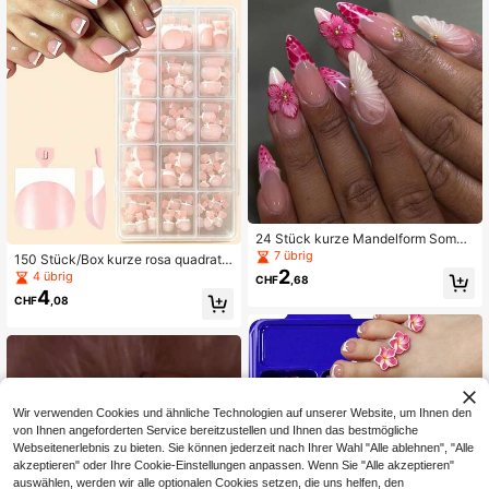
n und Mädchen für den Alltag, Date
s, Urlaub und andere Anlässe
24 Stück kurze Mandelform Somm
er Künstliche Nägel Leopard French
7 übrig
150 Stück/Box kurze rosa quadratis
3D rosa Blume Wassertropfen Welle
2
che Press-On-Zehennägel, French
4 übrig
CHF
,68
n Punkt Nagel Legierung Acryl Druc
-Stil zartrosa mit weißem Rand, Fre
4
k auf Nagel Gel Nagel Nagelzubehö
CHF
,08
nch-Tip-Kunstzehennägel für tägli
r Nagelset (Beigefügt: 1 Stück Gele
che Nutzung, Urlaub, Poolparty, So
e-Kleber & 1 Stück Nagelfeile) Geei
mmer, Strand und Pediküre
gnet für tägliche Dates und Partys v
on Frauen
Wir verwenden Cookies und ähnliche Technologien auf unserer Website, um Ihnen den
von Ihnen angeforderten Service bereitzustellen und Ihnen das bestmögliche
Webseitenerlebnis zu bieten. Sie können jederzeit nach Ihrer Wahl "Alle ablehnen", "Alle
akzeptieren" oder Ihre Cookie-Einstellungen anpassen. Wenn Sie "Alle akzeptieren"
auswählen, werden wir alle optionalen Cookies setzen, die uns helfen, den