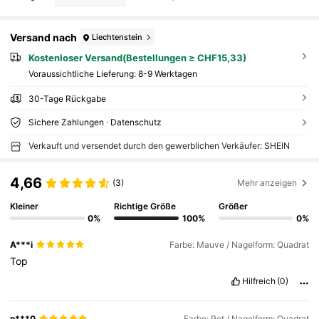
Versand nach
Liechtenstein
Kostenloser Versand(Bestellungen ≥ CHF15,33)
Voraussichtliche Lieferung:
8-9 Werktagen
30-Tage Rückgabe
Sichere Zahlungen · Datenschutz
Verkauft und versendet durch den gewerblichen Verkäufer: SHEIN
4,66
(3)
Mehr anzeigen
Kleiner
Richtige Größe
Größer
0%
100%
0%
A***i
Farbe: Mauve / Nagelform: Quadrat
Top
Hilfreich
(0)
n***0
Farbe: Rot / Nagelform: Quadrat