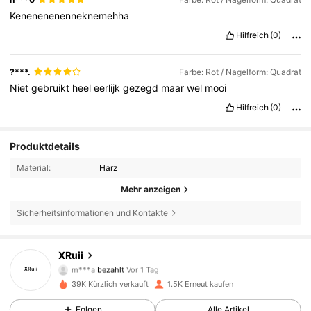
Kenenenenenneknemehha
Hilfreich
(0)
?***.
Farbe: Rot / Nagelform: Quadrat
Niet
gebruikt
heel
eerlijk
gezegd
maar
wel
mooi
Hilfreich
(0)
Produktdetails
Material:
Harz
Mehr anzeigen
Sicherheitsinformationen und Kontakte
XRuii
322 Follower
4,64
m***a
bezahlt
Vor 1 Tag
3***4
ist
Vor 1 Tag
gefolgt
39K Kürzlich verkauft
1.5K Erneut kaufen
322 Follower
4,64
Folgen
Alle Artikel