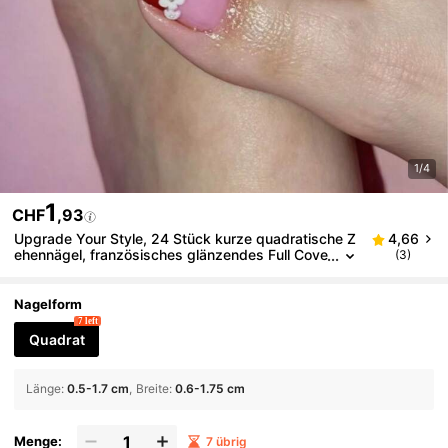
1/4
1
CHF
,93
Upgrade Your Style, 24 Stück kurze quadratische Z
4,66
ehennägel, französisches glänzendes Full Cove
(3)
r Zehennagel Set mit 1 Stück Jelly Gel und 1 Stü
ck Nagelfeile, geeignet für Party, Hochzeit, tägliche
Nutzung
Nagelform
7 left
Quadrat
Länge
:
0.5-1.7 cm
Breite
:
0.6-1.75 cm
Menge:
7 übrig