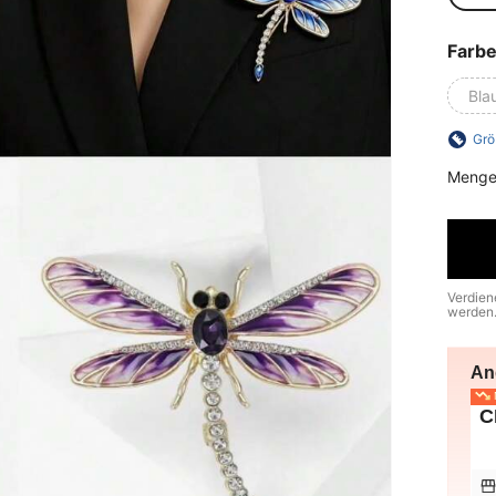
Farb
Bla
Grö
Menge
Verdien
werden
An
N
C