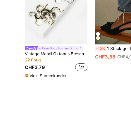
1 Stück goldene Herz-Quaste Brosche, vielseitig verwendbare Pfeil-Ketten Kragen-Anstecknadel geeign
BeautBerry Fashion Brooch
-12%
Vintage Metall Oktopus Broschen - Klassische Meerestier Anstecknadeln für Damen und Herren, Bankett Kleidung Accessoires/ Freunde Party Abzeichen Geschenke
CHF3,58
CHF4,
22 übrig
CHF2,79
Viele Stammkunden