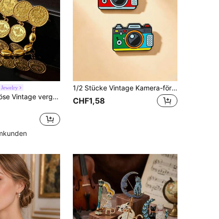
1/2 Stücke Vintage Kamera-förmige Brosche, Anti-Expositions-buntes Design, exquisites Legierungsmaterial, handwerkliche Textur, Anstecknadel für Kleidung und Taschen, um Ihr gesamtes Outfit aufzuwerten
 Jewelry
1 Stück luxuriöse Vintage vergoldete Brosche, münzförmig mit eingraviertem osmanischem Muster, ovale Kette mit Quaste, Damen-Brosche für Hochzeit, Bankett und Feiertage, ideales Geschenk
CHF1,58
mmkunden