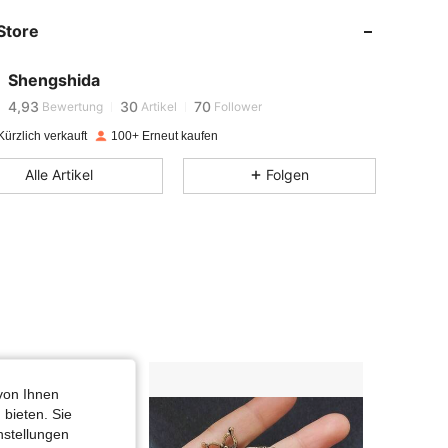
4,93
30
70
Store
4,93
30
70
4,93
30
70
Shengshida
4,93
30
70
Bewertung
Artikel
Follower
4,93
30
70
ürzlich verkauft
100+ Erneut kaufen
4,93
30
70
Alle Artikel
Folgen
4,93
30
70
von Ihnen
 bieten. Sie
nstellungen