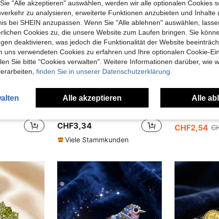
e "Alle akzeptieren" auswählen, werden wir alle optionalen Cookies s
nverkehr zu analysieren, erweiterte Funktionen anzubieten und Inhalte
bnis bei SHEIN anzupassen. Wenn Sie "Alle ablehnen" auswählen, lassen
erlichen Cookies zu, die unsere Website zum Laufen bringen. Sie könne
gen deaktivieren, was jedoch die Funktionalität der Website beeinträc
n uns verwendeten Cookies zu erfahren und Ihre optionalen Cookie-Ei
n Sie bitte "Cookies verwalten". Weitere Informationen darüber, wie w
verarbeiten,
finden Sie in unserer Datenschutzerklärung.
alten
Alle akzeptieren
Alle ab
1 Stück geometrische orientalische Pfingstrosen-Brosche mit
s Accessories
Herseygold Jewellery
-9%
1 Stück Vintage Zinklegierung mit eingelassenen glänzenden Kristall-Strass-Filigran-Brosche, geeignet für den täglichen Gebrauch von Frauen
Herseygold 1 Stück arabischer modischer Damenschal-Schnallen, vergoldete Münz-Schal-Schnalle, nahöstliches Totem-Halsaccessoire
6 übrig
CHF3,34
CHF2,54
C
Viele Stammkunden