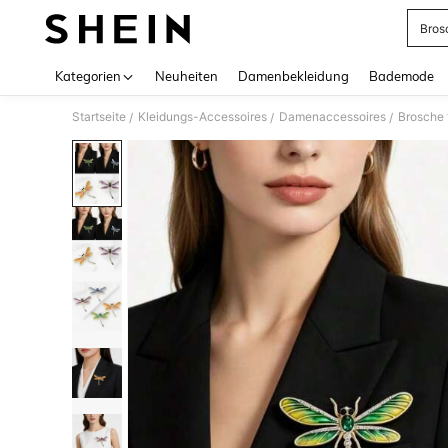
Bros
Use up 
Kategorien
Neuheiten
Damenbekleidung
Bademode
Startseite
Kleidungs-Accessoires
Damenaccessoires
Brosche
/
/
/