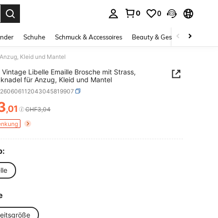
0
0
ess Enter to select.
inder
Schuhe
Schmuck & Accessoires
Beauty & Gesundheit
Gro
 Anzug, Kleid und Mantel
 Vintage Libelle Emaille Brosche mit Strass,
knadel für Anzug, Kleid und Mantel
c260606112043045819907
3
,01
ICE AND AVAILABILITY
CHF3,04
enkung
p:
lle
e
heitsgröße