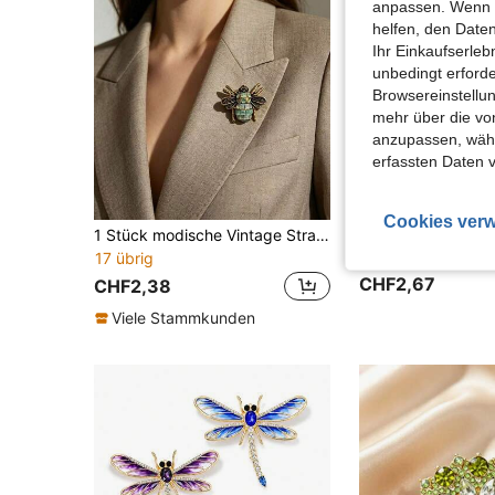
anpassen. Wenn Si
helfen, den Date
Ihr Einkaufserle
unbedingt erford
Browsereinstellun
mehr über die vo
anzupassen, wähle
erfassten Daten 
Cookies verw
1 Stück modische Vintage Strass Bienen Brosche für Frauen
Free Luxuriou
17 übrig
CHF2,67
CHF2,38
Viele Stammkunden