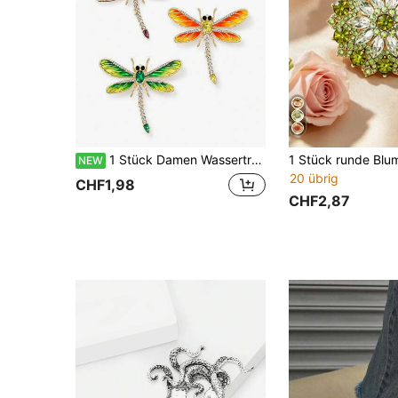
1 Stück Damen Wassertropfen Öl-Tropfen Libelle Brosche, passendes Anzugjacke Revers-Anstecknadel Accessoire, modische Anti-Blend-Brosche
NEW
20 übrig
CHF1,98
CHF2,87