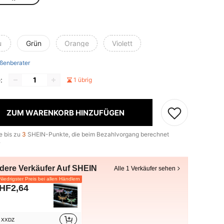
e
u
Grün
Orange
Violett
ßenberater
:
1 übrig
ZUM WARENKORB HINZUFÜGEN
e bis zu
3
SHEIN-Punkte, die beim Bezahlvorgang berechnet
.
dere Verkäufer Auf SHEIN
Alle 1 Verkäufer sehen
iedrigster Preis bei allen Händlern
HF2,64
XXDZ