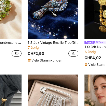
1 Stück runde Blumenbrosche Reversnadel, elegantes glamouröses Kragenaccessoire unisex für Herren und Damen, Hochzeit Bankett formeller Anzug tägliche Büro Mantel Dekoration Geschenk
1 Stück Vintage Emaille Tropföl Perle Kleine Vogel Brosche, elegante Damen Brosche, geeignet als Muttertagsgeschenk, Party- und Bankettoutfit Accessoire
Bijoux
7 übrig
6 übrig
CHF2,90
CHF4,02
Viele Stammkunden
Viele Sta