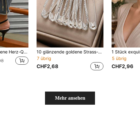
et für Jeans, Anzüge, Taschen, vintage Metall Kleidung Dekor Accessoire für Frauen & Mädchen
10 glänzende goldene Strass-Broschen - Damen Hemd Kleid Kragen Kappe Accessoire Sicherheitsnadel künstlicher Kristall Clip
7 übrig
5 übrig
08
CHF2,68
CHF2,96
Mehr ansehen