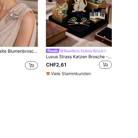
1 Stück exquisite Blumenbrosche, hochwertiges Mode-Schmuckgeschenk, geeignet für Alltag, Pendeln, Party, Feiertage, Urlaubsdekoration, Unisex-Accessoire
BeautBerry Fashion Brooch
Luxus Strass Katzen Brosche - Tier Anstecknadeln für Frauen Unisex Lässig Party Schmuck Accessoires / Freund Geschenke Abzeichen Dekoration
CHF2,61
Viele Stammkunden