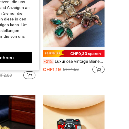
etzen, die uns
 und Anzeigen an
 Sie nur die
n diese in den
htigen kann. Um
nstellungen
ir die von uns
CHF0,33 sparen
lehnen
 Quaste, funkelnder Tropfen-Reversnadel, Kragen-Accessoire für Damen, Hochzeit, formelle Party, virale Dekoration
Luxuriöse vintage Bienen-Brosche für Frauen, antikgoldener Strass-Insekten-Pin, elegante französische Stil Brosche geeignet für Mäntel, Anzüge, Pullover, modisches Accessoire Geschenk für Mutter, Vater, Abschluss und Lehrer
-21%
CHF1,19
CHF1,52
HF2,80