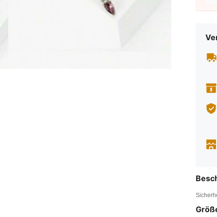
Ve
Besc
Sicherh
Größ