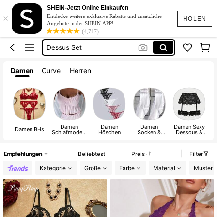
Bh
SHEIN-Jetzt Online Einkaufen
×
Unterwäsche Set
Entdecke weitere exklusive Rabatte und zusätzliche
HOLEN
Angebote in der SHEIN APP!
Tanga
(4,717)
Dessus Set
Schlafanzug Damen
Damen
Curve
Herren
Bh
Damen
Damen
Damen
Damen Sexy
Damen BHs
Schlafmode &
Höschen
Socken &
Dessous &
Loungewear
Strümpfe
Kostüme
Empfehlungen
Beliebtest
Preis
Filter
Kategorie
Größe
Farbe
Material
Muster