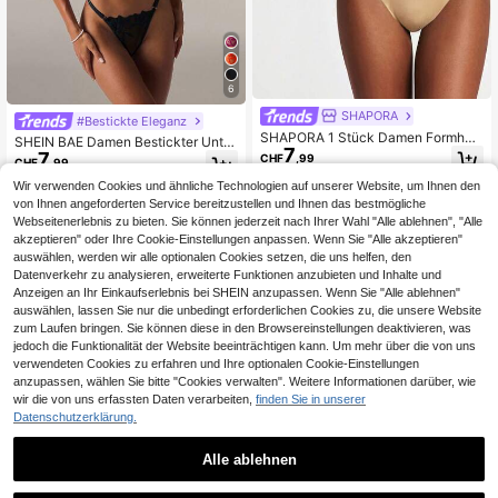
6
SHAPORA
#Bestickte Eleganz
SHAPORA 1 Stück Damen Formhos
SHEIN BAE Damen Bestickter Unter
7
e mit Knopf vorne, nahtlose Hose mi
7
bügel Sexy Dessous Set
CHF
,99
CHF
,99
t hoher Taille und hoher Elastizität z
ur Bauchkontrolle
Wir verwenden Cookies und ähnliche Technologien auf unserer Website, um Ihnen den
von Ihnen angeforderten Service bereitzustellen und Ihnen das bestmögliche
Webseitenerlebnis zu bieten. Sie können jederzeit nach Ihrer Wahl "Alle ablehnen", "Alle
akzeptieren" oder Ihre Cookie-Einstellungen anpassen. Wenn Sie "Alle akzeptieren"
auswählen, werden wir alle optionalen Cookies setzen, die uns helfen, den
Datenverkehr zu analysieren, erweiterte Funktionen anzubieten und Inhalte und
Anzeigen an Ihr Einkaufserlebnis bei SHEIN anzupassen. Wenn Sie "Alle ablehnen"
auswählen, lassen Sie nur die unbedingt erforderlichen Cookies zu, die unsere Website
zum Laufen bringen. Sie können diese in den Browsereinstellungen deaktivieren, was
jedoch die Funktionalität der Website beeinträchtigen kann. Um mehr über die von uns
verwendeten Cookies zu erfahren und Ihre optionalen Cookie-Einstellungen
anzupassen, wählen Sie bitte "Cookies verwalten". Weitere Informationen darüber, wie
wir die von uns erfassten Daten verarbeiten,
finden Sie in unserer
Datenschutzerklärung.
Alle ablehnen
1
6