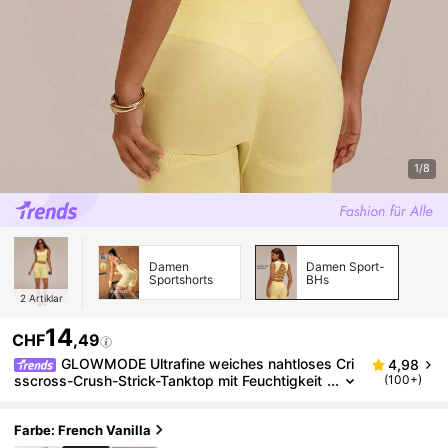
1/8
Damen
Damen Sport-
Sportshorts
BHs
2
Artiklar
14
CHF
,49
GLOWMODE Ultrafine weiches nahtloses Cri
4,98
sscross-Crush-Strick-Tanktop mit Feuchtigkeit
(100+)
sableitung, offenem Rücken, abnehmbaren Cup
s, quadratischem Ausschnitt, verkürzt, für Laufen,
Fitnessstudio und Workout
Farbe: French Vanilla