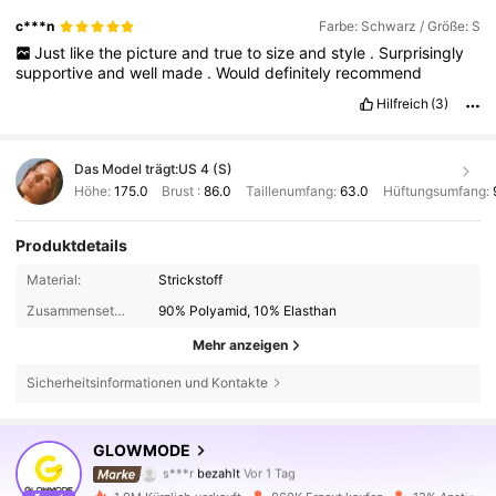
c***n
Farbe: Schwarz / Größe: S
Just
like
the
picture
and
true
to
size
and
style
.
Surprisingly
supportive
and
well
made
.
Would
definitely
recommend
Hilfreich
(3)
Das Model trägt:
US 4 (S)
Höhe:
175.0
Brust :
86.0
Taillenumfang:
63.0
Hüftungsumfang:
Produktdetails
Material:
Strickstoff
Zusammensetzung:
90% Polyamid, 10% Elasthan
Mehr anzeigen
Sicherheitsinformationen und Kontakte
2.2M Follower
4,90
GLOWMODE
s***r
bezahlt
Vor 1 Tag
o***a
ist
Vor 2 Stunden
gefolgt