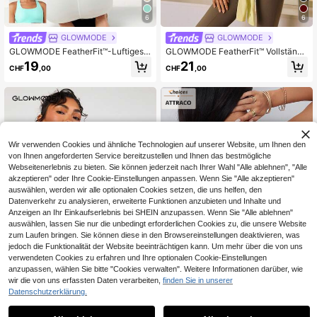
6
6
GLOWMODE
GLOWMODE
GLOWMODE FeatherFit™-Luftiges
GLOWMODE FeatherFit™ Vollständi
Multifunktions Sportkleid mit Aussc
ger Unterarm-Hüftlänge Quadratisc
19
21
CHF
,00
CHF
,00
hnitt, Tasche und eingebauter kurz
her Ausschnitt Grundlegendes Träg
er Hose, leichte Unterstützung, Yog
ershirt Geringer Aufprall Yoga Pilate
a, Alltag, Sommer
s Studio Täglich Abnehmbare Cups
Wir verwenden Cookies und ähnliche Technologien auf unserer Website, um Ihnen den
von Ihnen angeforderten Service bereitzustellen und Ihnen das bestmögliche
Webseitenerlebnis zu bieten. Sie können jederzeit nach Ihrer Wahl "Alle ablehnen", "Alle
akzeptieren" oder Ihre Cookie-Einstellungen anpassen. Wenn Sie "Alle akzeptieren"
auswählen, werden wir alle optionalen Cookies setzen, die uns helfen, den
Datenverkehr zu analysieren, erweiterte Funktionen anzubieten und Inhalte und
Anzeigen an Ihr Einkaufserlebnis bei SHEIN anzupassen. Wenn Sie "Alle ablehnen"
auswählen, lassen Sie nur die unbedingt erforderlichen Cookies zu, die unsere Website
zum Laufen bringen. Sie können diese in den Browsereinstellungen deaktivieren, was
jedoch die Funktionalität der Website beeinträchtigen kann. Um mehr über die von uns
verwendeten Cookies zu erfahren und Ihre optionalen Cookie-Einstellungen
anzupassen, wählen Sie bitte "Cookies verwalten". Weitere Informationen darüber, wie
7
wir die von uns erfassten Daten verarbeiten,
finden Sie in unserer
Datenschutzerklärung.
GLOWMODE
ANFILIA-SPORTS
GLOWMODE Featherfit™ Flex Appe
ATTRACO Valentinstag rosa & rubin