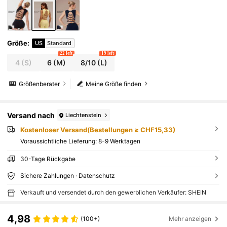
Größe
:
US
Standard
22 left
19 left
4
(S)
6
(M)
8/10
(L)
Größenberater
Meine Größe finden
Versand nach
Liechtenstein
Kostenloser Versand(Bestellungen ≥ CHF15,33)
Voraussichtliche Lieferung:
8-9 Werktagen
30-Tage Rückgabe
Sichere Zahlungen · Datenschutz
Verkauft und versendet durch den gewerblichen Verkäufer: SHEIN
4,98
(100+)
Mehr anzeigen