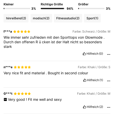
Kleiner
Richtige Größe
Größer
3%
94%
3%
hinreißend
(2)
modisch
(2)
Fitnessstudio
(2)
Sport
(1)
f***a
Farbe: Schwarz / Größe: M
Wie
immer
sehr
zufrieden
mit
den
Sporttops
von
Glowmode
.
Durch
den
offenen
R
ü
cken
ist
der
Halt
nicht
so
besonders
stark
Hilfreich
(0)
n***e
Farbe: Khaki / Größe: S
Very
nice
fit
and
material
.
Bought
in
second
colour
Hilfreich
(1)
G***t
Farbe: Khaki / Größe: M
Very
good
!
Fit
me
well
and
sexy
Hilfreich
(2)