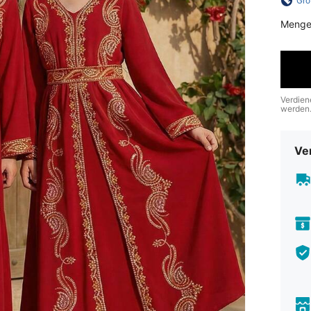
Grö
Menge
Verdien
werden
Ve