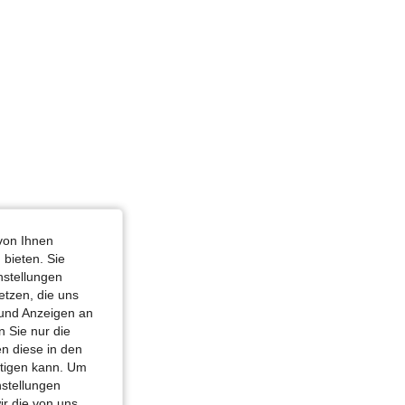
ux, Größe: 12Y
von Ihnen
 bieten. Sie
nstellungen
etzen, die uns
 und Anzeigen an
 Sie nur die
n diese in den
htigen kann. Um
nstellungen
ir die von uns