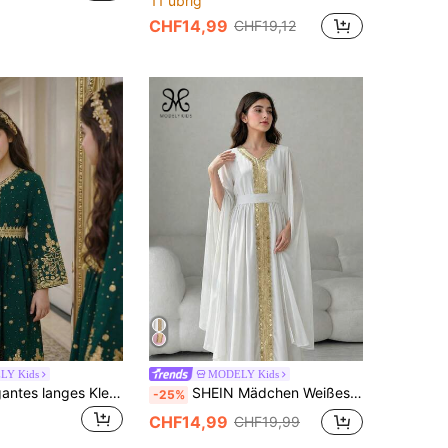
11 übrig
CHF14,99
CHF19,12
LY Kids
MODELY Kids
Mädchen elegantes langes Kleid, geeignet für Feste und Veranstaltungen
SHEIN Mädchen Weißes Langarm-Kleid mit Schlitz-Ärmel Design, goldene Bordüre Schleifendekor, elegant & anmutig, geeignet für Feiertage, Partys, Frühling & Sommer
-25%
CHF14,99
CHF19,99