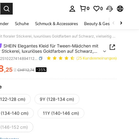
0
0
ess Enter to select.
inder
Schuhe
Schmuck & Accessoires
Beauty & Gesundheit
Gro
SHEIN Elegantes Kleid für Tween-Mädchen mit floraler Stickerei, luxuriöses Goldfarben auf Schwarz, vielseitig und anmutig mit Retro-Muster
SHEIN Elegantes Kleid für Tween-Mädchen mit
er Stickerei, luxuriöses Goldfarben auf Schwarz,
itig und anmutig mit Retro-Muster
SKU: sk251022741489411244
(25 Kundenmeinungen)
8
,25
-35%
ICE AND AVAILABILITY
CHF12,74
e
(122-128 cm)
9Y (128-134 cm)
 (134-140 cm)
11Y (140-146 cm)
 (146-152 cm)