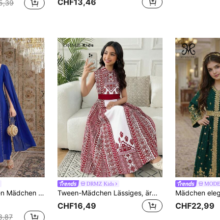
CHF13,46
5,39
DRMZ Kids
MODE
ditionelles arabisches Kleid mit langen Ärmeln, bescheidener Kaftan, Gebets-Abaya, Vintage
Tween-Mädchen Lässiges, ärmelloses A-Linien-Kleid mit Muster, Kontrastfarbenem Gürtel, Patchwork-Design und kontrastierendem Muster für Frühling/Sommer, Rot
CHF16,49
CHF22,99
3,87