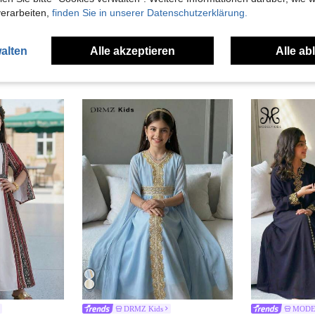
verarbeiten,
finden Sie in unserer Datenschutzerklärung.
alten
Alle akzeptieren
Alle ab
uch Angeschaut
DRMZ Kids
MODE