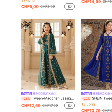
21 übrig
CHF14,99
CHF1
CHF5,00
CHF8,99
MODELY Kids
DRMZ Kids
Tween-Mädchen Lässiges 2-teiliges Set aus langärmliger Strickjacke und Kleid, minimalistisch und stilvoll für den Alltag
SHEIN Tween Mädchen Königsblau und Gold, Herbst, Elegant, Party Tween Mädchen Jalabiya, tra
-25%
-22%
13 übrig
CHF12,69
CHF17,09
CHF10,79
CHF1