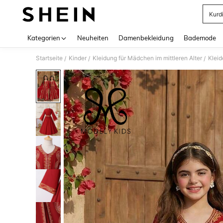
Kurd
Use up 
Kategorien
Neuheiten
Damenbekleidung
Bademode
Startseite
Kinder
Kleidung für Mädchen im mittleren Alter
Kleid
/
/
/