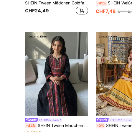
SHEIN Tween Mädchen Goldfarbenes Band Kontrastfarbe Mesh Strickjacke & V-Ausschnitt Kleid 2-teiliges Set Abaya Arabisch Kastanienbraun Mädchen, Tween Mädchen
SHEIN Weißes Herbst-Boho-Geburtstagskleid für Tween-Mädchen mit Streifen-Patchwork, langen Ärmeln und ta
-41%
CHF24,49
CHF7,48
CHF12,
DRMZ Kids
DRMZ Kids
SHEIN Tween Mädchen schwarzes Herbst Muslim Abendkleid Hochzeitsgast Ditsy Blumenmuster locker lang A-Linie Maxikleid, Boho Tween Mädchen arabische Abayas Thobes Kleid
SHEIN Tween Mädchen Jalabiya Gelb, Sommer Boho Urlaub Vintage Muster 
-44%
-2%