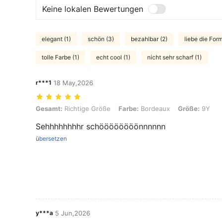
Keine lokalen Bewertungen
elegant (1)
schön (3)
bezahlbar (2)
liebe die Form
tolle Farbe (1)
echt cool (1)
nicht sehr scharf (1)
r***1
18 May,2026
Gesamt: Richtige Größe, Farbe: Bordeaux, Größe: 9Y
Gesamt:
Richtige Größe
Farbe:
Bordeaux
Größe:
9Y
Sehhhhhhhhr schöööööööönnnnnn
übersetzen
y***a
5 Jun,2026