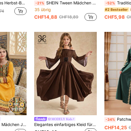
illierter Taille, weinrotes arabisches bescheidenes Abaya-Kleid für Tween-Mädchen, Landhausstil
SHEIN Tween Mädchen Kleid Einfarbig mit Rundhalsausschnitt, Lässig
Traditionelles arabisches Abaya-Kleid, Mädchen Minimalistische
-21%
-52%
35 übrig
#2 Bestseller
74
CHF14,88
CHF5,98
CHF18,89
C
Patchwork-Strickk
MODELY Kids
-34%
Stickerei traditionelles Langarm arabisches Kleid Gebets Abaya
Elegantes einfarbiges Kleid für Tween Mädchen mit offenem Schulterausschnitt, Halskrause und asymmetrischem Ärmel mit weitem Bund
CHF14,25
C