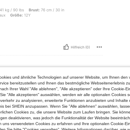
, Brust: 76 cm / 30 in, Taille: 67 cm / 26 in, Hüften: 82 cm / 32 in, Farbe: Bordea
41 kg / 90 lbs
Brust:
76 cm / 30 in
aux
Größe:
12Y
Hilfreich (0)
okies und ähnliche Technologien auf unserer Website, um Ihnen den 
vice bereitzustellen und Ihnen das bestmögliche Webseitenerlebnis zu
nach Ihrer Wahl "Alle ablehnen", "Alle akzeptieren" oder Ihre Cookie-Ei
e "Alle akzeptieren" auswählen, werden wir alle optionalen Cookies s
nverkehr zu analysieren, erweiterte Funktionen anzubieten und Inhalte
bnis bei SHEIN anzupassen. Wenn Sie "Alle ablehnen" auswählen, lassen
Hilfreich (0)
erlichen Cookies zu, die unsere Website zum Laufen bringen. Sie könne
gen deaktivieren, was jedoch die Funktionalität der Website beeinträc
n uns verwendeten Cookies zu erfahren und Ihre optionalen Cookie-Ei
en Ansehen
n Sie bitte "Cookies verwalten". Weitere Informationen darüber, wie w