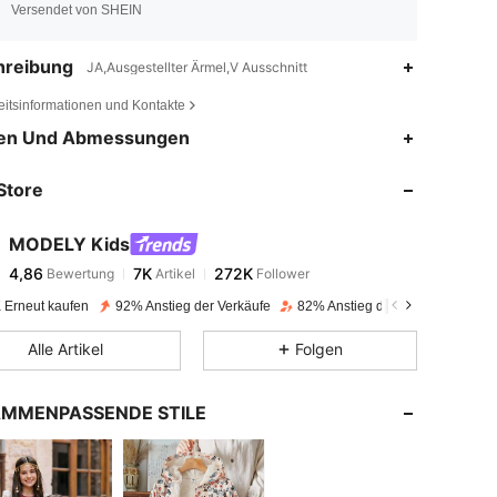
Versendet von SHEIN
hreibung
JA,Ausgestellter Ärmel,V Ausschnitt
eitsinformationen und Kontakte
4,86
7K
272K
en Und Abmessungen
Store
4,86
7K
272K
MODELY Kids
4,86
7K
272K
Bewertung
Artikel
Follower
m***g
bezahlt
Vor 1 Tag
 Erneut kaufen
92% Anstieg der Verkäufe
82% Anstieg der Follower
4,86
7K
272K
Alle Artikel
Folgen
4,86
7K
272K
MMENPASSENDE STILE
4,86
7K
272K