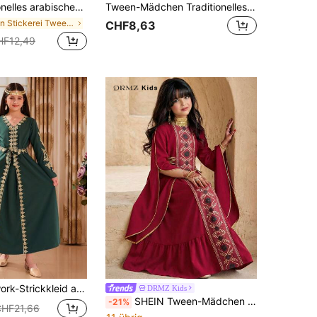
 digital bedrucktes Kleid mit goldfarbener Spitzenborte und Langarm in Schwarz, geeignet für Ausflüge, Zusammenkünfte und Veranstaltungen
Tween-Mädchen Traditionelles arabisches Kleid, elegantes Kleid mit goldener Stickerei, Spitzeneinsatz am V-Ausschnitt, kontrastierender V-förmiger Saum und lange Ärmel, fließendes Kleid, geeignet für den täglichen Gebrauch und Veranstaltungen
in Stickerei Tween Mädchen Kleider
CHF8,63
HF12,49
leid aus Metallicgarn für Tween-Mädchen
DRMZ Kids
SHEIN Tween-Mädchen Kleid im Retro-Stil mit Rüschensaum, Puffärmeln, Bindegürtel und rundem Ausschnitt
-21%
HF21,66