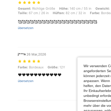
Gesamt: Richtige Größe, Höhe: 140 cm / 55 in, Gewicht: 41 kg / 90 lbs
Gesamt:
Richtige Größe
Höhe:
140 cm / 55 in
Gewicht:
Taille:
67 cm / 26 in
Hüften:
82 cm / 32 in
Farbe:
Borde
🥰🥰🥰🥰🥰🥰🥰🥰🥰🥰🥰🥰🥰🥰🥰🥰🥰🥰🥰🥰
übersetzen
j***n
26 Mar,2026
Wir verwenden Co
Farbe: Bordeaux, Größe: 12Y
Farbe:
Bordeaux
Größe:
12Y
angeforderten Ser
❤️❤️❤️❤️❤️❤️❤️❤️❤️❤️❤️
können jederzeit 
anpassen. Wenn Si
übersetzen
helfen, den Date
Ihr Einkaufserle
unbedingt erford
Browsereinstellun
mehr über die vo
Mehr Bewertung
anzupassen, wähle