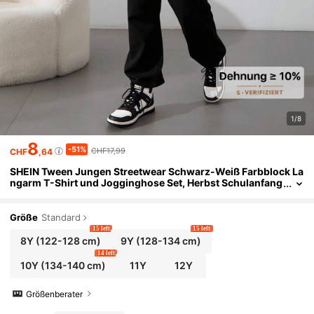
1/8
8
-51%
CHF17,99
CHF
,64
SHEIN Tween Jungen Streetwear Schwarz-Weiß Farbblock La
ngarm T-Shirt und Jogginghose Set, Herbst Schulanfang
Schul-Sportoutfits
Größe
Standard
15 left
15 left
8Y
(122-128 cm)
9Y
(128-134 cm)
14 left
10Y
(134-140 cm)
11Y
12Y
Größenberater