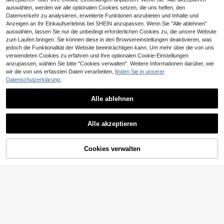
auswählen, werden wir alle optionalen Cookies setzen, die uns helfen, den
Datenverkehr zu analysieren, erweiterte Funktionen anzubieten und Inhalte und
Anzeigen an Ihr Einkaufserlebnis bei SHEIN anzupassen. Wenn Sie "Alle ablehnen"
auswählen, lassen Sie nur die unbedingt erforderlichen Cookies zu, die unsere Website
zum Laufen bringen. Sie können diese in den Browsereinstellungen deaktivieren, was
jedoch die Funktionalität der Website beeinträchtigen kann. Um mehr über die von uns
verwendeten Cookies zu erfahren und Ihre optionalen Cookie-Einstellungen
anzupassen, wählen Sie bitte "Cookies verwalten". Weitere Informationen darüber, wie
wir die von uns erfassten Daten verarbeiten,
finden Sie in unserer
26
Datenschutzerklärung.
SHEIN Tween Jungen Outfit im mini
8
malistischen Y2K-Stil, bestehend a
Alle ablehnen
CHF
,49
us T-Shirt mit englischen Buchstab
en und Nummer 23 sowie Hose, Ret
ro-amerikanischer Farbblock-Look,
SHEIN 2 Stück Tween Jungen Lässi
Alle akzeptieren
bequem, geeignet für Frühling/Som
5
g Y2K Graffiti Buchstaben Muster K
CHF
,99
-25%
CHF7,99
mer
urzarm T-Shirt und Hose Set, geeig
net für Frühling/Sommer
Cookies verwalten
ZUM WARENKORB HINZUFÜGEN