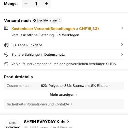
Menge:
Versand nach
Liechtenstein
Kostenloser Versand(Bestellungen ≥ CHF15,33)
Voraussichtliche Lieferung:
8-9 Werktagen
30-Tage Rückgabe
Sichere Zahlungen · Datenschutz
Verkauft und versendet durch den gewerblichen Verkäufer: SHEIN
Produktdetails
Zusammensetzung:
62% Polyester,33% Baumwolle,5% Elasthan
Mehr anzeigen
Sicherheitsinformationen und Kontakte
SHEIN EVRYDAY Kids
427K Follower
4,90
4***9
bezahlt
Vor 4 Stunden